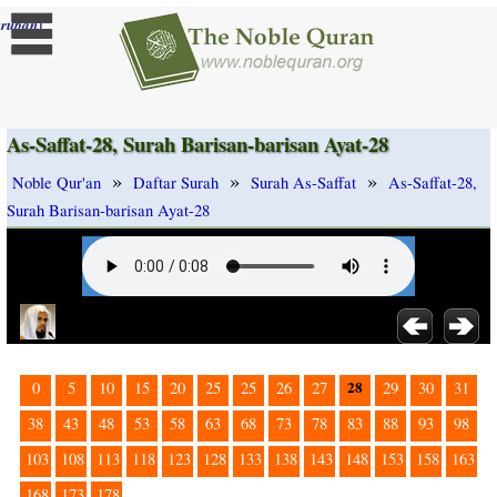
]
rubah
As-Saffat-28, Surah Barisan-barisan Ayat-28
»
»
»
Noble Qur'an
Daftar Surah
Surah As-Saffat
As-Saffat-28,
Surah Barisan-barisan Ayat-28
28
0
5
10
15
20
25
25
26
27
29
30
31
38
43
48
53
58
63
68
73
78
83
88
93
98
103
108
113
118
123
128
133
138
143
148
153
158
163
168
173
178