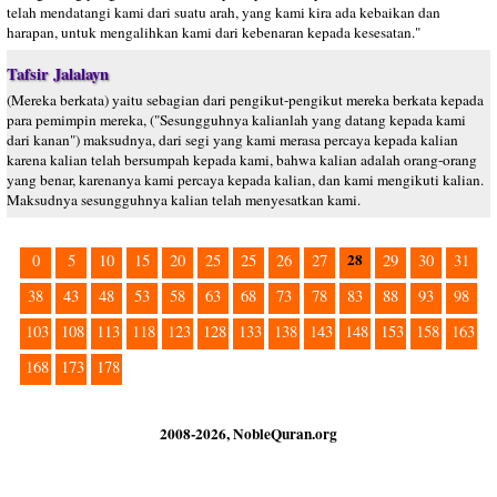
telah mendatangi kami dari suatu arah, yang kami kira ada kebaikan dan
harapan, untuk mengalihkan kami dari kebenaran kepada kesesatan."
Tafsir Jalalayn
(Mereka berkata) yaitu sebagian dari pengikut-pengikut mereka berkata kepada
para pemimpin mereka, ("Sesungguhnya kalianlah yang datang kepada kami
dari kanan") maksudnya, dari segi yang kami merasa percaya kepada kalian
karena kalian telah bersumpah kepada kami, bahwa kalian adalah orang-orang
yang benar, karenanya kami percaya kepada kalian, dan kami mengikuti kalian.
Maksudnya sesungguhnya kalian telah menyesatkan kami.
28
0
5
10
15
20
25
25
26
27
29
30
31
38
43
48
53
58
63
68
73
78
83
88
93
98
103
108
113
118
123
128
133
138
143
148
153
158
163
168
173
178
2008-2026, NobleQuran.org