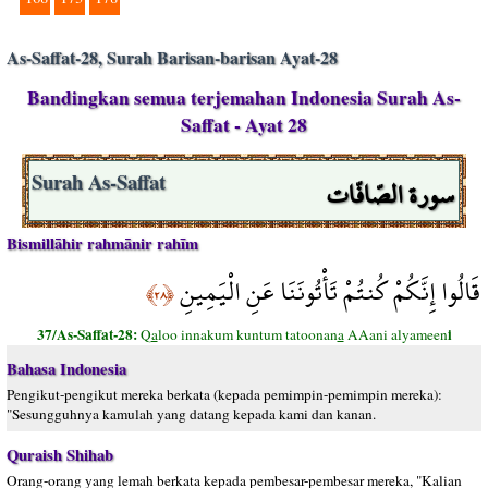
As-Saffat-28, Surah Barisan-barisan Ayat-28
Bandingkan semua terjemahan Indonesia Surah As-
Saffat - Ayat 28
سورة الصّافّات
Surah As-Saffat
Bismillāhir rahmānir rahīm
قَالُوا إِنَّكُمْ كُنتُمْ تَأْتُونَنَا عَنِ الْيَمِينِ
﴿٢٨﴾
37/As-Saffat-28:
i
Q
a
loo innakum kuntum tatoonan
a
AAani alyameen
Bahasa Indonesia
Pengikut-pengikut mereka berkata (kepada pemimpin-pemimpin mereka):
"Sesungguhnya kamulah yang datang kepada kami dan kanan.
Quraish Shihab
Orang-orang yang lemah berkata kepada pembesar-pembesar mereka, "Kalian