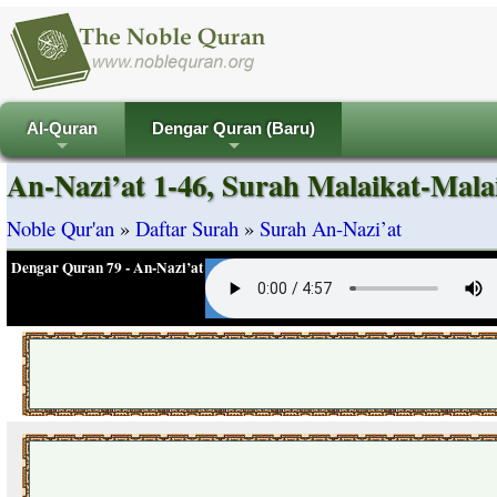
Al-Quran
Dengar Quran (Baru)
+
+
An-Nazi’at 1-46, Surah Malaikat-Mala
Noble Qur'an
»
Daftar Surah
»
Surah An-Nazi’at
Dengar Quran 79 - An-Nazi’at