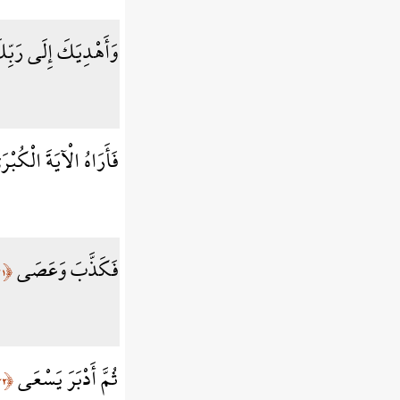
وَأَهْدِيَكَ إِلَى رَب
فَأَرَاهُ الْآيَةَ الْكُبْ
فَكَذَّبَ وَعَصَى
﴿٢١﴾
ثُمَّ أَدْبَرَ يَسْعَى
﴿٢٢﴾