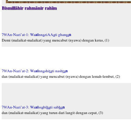
Bismillāhir rahmānir rahīm
al
n
79/An-Nazi’at-1: Wa
nn
a
ziAA
a
ti gharq
a
Demi (malaikat-malaikat) yang mencabut (nyawa) dengan keras, (1)
al
n
79/An-Nazi’at-2: Wa
nn
a
shi
ta
ti nash
ta
dan (malaikat-malaikat) yang mencabut (nyawa) dengan lemah-lembut, (2)
al
n
79/An-Nazi’at-3: Wa
ss
a
bi
ha
ti sab
ha
dan (malaikat-malaikat) yang turun dari langit dengan cepat, (3)