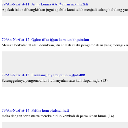
tan
79/An-Nazi’at-11: Ai
tha
kunn
a
AAi
th
a
man nakhira
Apakah (akan dibangkitkan juga) apabila kami telah menjadi tulang belulang ya
tun
79/An-Nazi’at-12: Q
a
loo tilka i
th
an karratun kh
a
sira
Mereka berkata: "Kalau demikian, itu adalah suatu pengembalian yang merugikan
tun
79/An-Nazi’at-13: Fainnam
a
hiya zajratun w
ah
ida
Sesungguhnya pengembalian itu hanyalah satu kali tiupan saja, (13)
al
ti
79/An-Nazi’at-14: Fai
tha
hum bi
ss
a
hira
maka dengan serta merta mereka hidup kembali di permukaan bumi. (14)