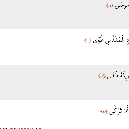
 مُوسَى
﴿١٥﴾
ْوَادِ الْمُقَدَّسِ طُوًى
﴿١٦﴾
 إِنَّهُ طَغَى
﴿١٧﴾
أَن تَزَكَّى
﴿١٨﴾
iri (dari kesesatan)". (18)