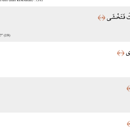
ِّكَ فَتَخْشَى
﴿١٩﴾
" (19)
رَى
﴿٢٠﴾