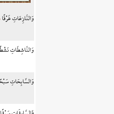
وَالنَّازِعَاتِ غَرْقًا
﴾
وَالنَّاشِطَاتِ نَشْط
وَالسَّابِحَاتِ سَبْح
فَالسَّابِقَاتِ سَبْقًا