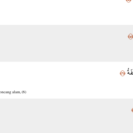
﴿٥
فَةُ
﴿٦﴾
oncang alam, (6)