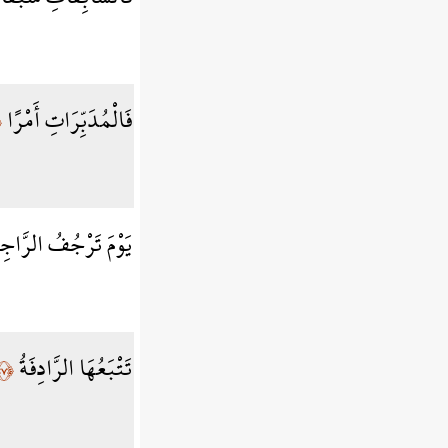
فَالْمُدَبِّرَاتِ أَمْرًا
﴾
يَوْمَ تَرْجُفُ الرَّاجِ
تَتْبَعُهَا الرَّادِفَةُ
﴿٧﴾