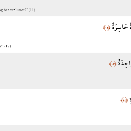
ng hancur lumat?" (11)
َةٌ خَاسِرَةٌ
﴿١٢﴾
". (12)
وَاحِدَةٌ
﴿١٣﴾
ِ
﴿١٤﴾