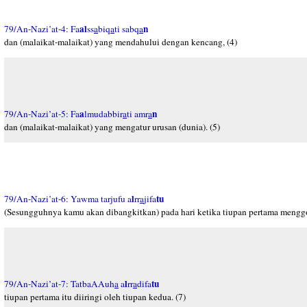
al
n
79/An-Nazi’at-4: Fa
ss
a
biq
a
ti sabq
a
dan (malaikat-malaikat) yang mendahului dengan kencang, (4)
a
n
79/An-Nazi’at-5: Fa
lmudabbir
a
ti amr
a
dan (malaikat-malaikat) yang mengatur urusan (dunia). (5)
l
tu
79/An-Nazi’at-6: Yawma tarjufu a
rr
a
jifa
(Sesungguhnya kamu akan dibangkitkan) pada hari ketika tiupan pertama mengg
l
tu
79/An-Nazi’at-7: TatbaAAuh
a
a
rr
a
difa
tiupan pertama itu diiringi oleh tiupan kedua. (7)