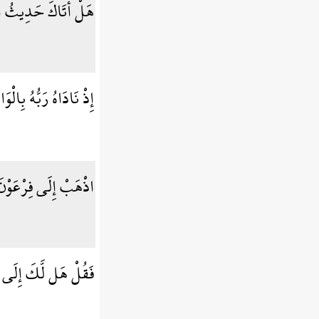
هَلْ أتَاكَ حَدِيثُ
إِذْ نَادَاهُ رَبُّهُ بِال
اذْهَبْ إِلَى فِرْعَوْنَ
فَقُلْ هَل لَّكَ إِلَى 