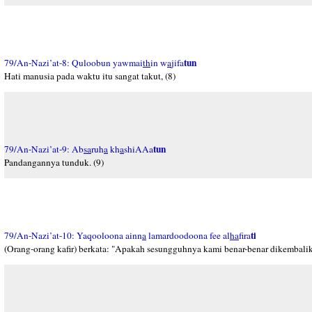
tun
79/An-Nazi’at-8: Quloobun yawmai
th
in w
a
jifa
Hati manusia pada waktu itu sangat takut, (8)
tun
79/An-Nazi’at-9: Ab
sa
ruh
a
kh
a
shiAAa
Pandangannya tunduk. (9)
ti
79/An-Nazi’at-10: Yaqooloona ainn
a
lamardoodoona fee al
ha
fira
(Orang-orang kafir) berkata: "Apakah sesungguhnya kami benar-benar dikembali