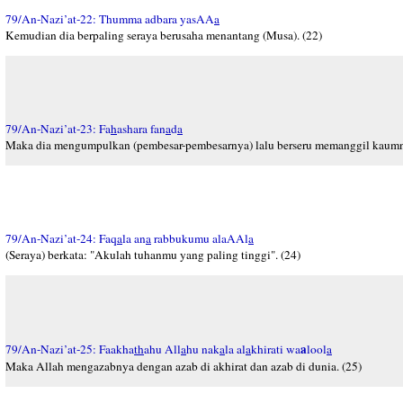
79/An-Nazi’at-22: Thumma adbara yasAA
a
Kemudian dia berpaling seraya berusaha menantang (Musa). (22)
79/An-Nazi’at-23: Fa
h
ashara fan
a
d
a
Maka dia mengumpulkan (pembesar-pembesarnya) lalu berseru memanggil kaumn
79/An-Nazi’at-24: Faq
a
la an
a
rabbukumu alaAAl
a
(Seraya) berkata: "Akulah tuhanmu yang paling tinggi". (24)
a
79/An-Nazi’at-25: Faakha
th
ahu All
a
hu nak
a
la al
a
khirati wa
lool
a
Maka Allah mengazabnya dengan azab di akhirat dan azab di dunia. (25)