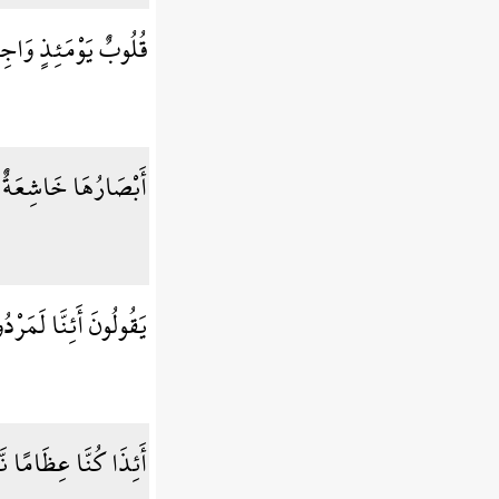
قُلُوبٌ يَوْمَئِذٍ وَاجِ
أَبْصَارُهَا خَاشِعَةٌ
يَقُولُونَ أَئِنَّا لَمَرْ
أَئِذَا كُنَّا عِظَامًا نّ