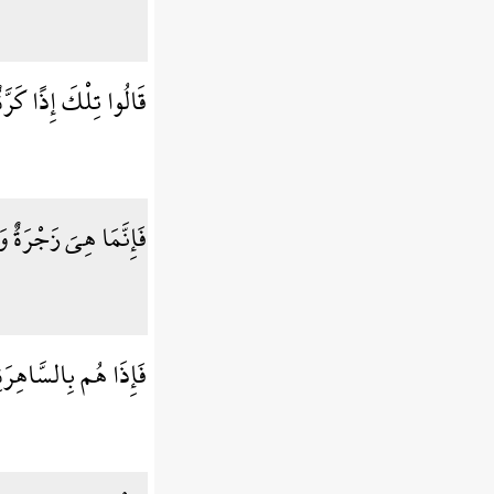
قَالُوا تِلْكَ إِذًا كَرّ
فَإِنَّمَا هِيَ زَجْرَةٌ 
فَإِذَا هُم بِالسَّاهِرَة