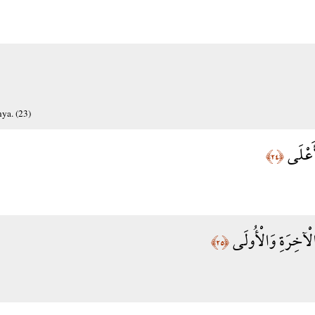
ya. (23)
ْأَعْلَى
﴿٢٤﴾
 الْآخِرَةِ وَالْأُولَى
﴿٢٥﴾