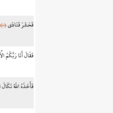
فَحَشَرَ فَنَادَى
﴿٢٣﴾
فَقَالَ أَنَا رَبُّكُمُ ال
فَأَخَذَهُ اللَّهُ نَكَالَ