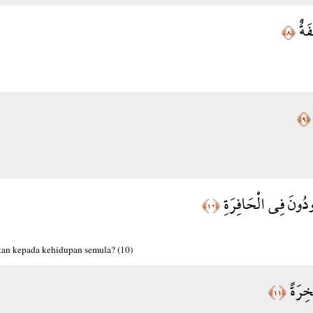
فَةٌ
﴿٨﴾
﴿٩﴾
دُودُونَ فِي الْحَافِرَةِ
﴿١٠﴾
kan kepada kehidupan semula? (10)
َخِرَةً
﴿١١﴾