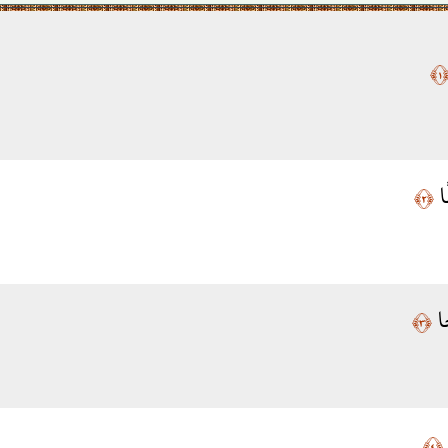
﴿١
ًا
﴿٢﴾
ًا
﴿٣﴾
﴿٤﴾