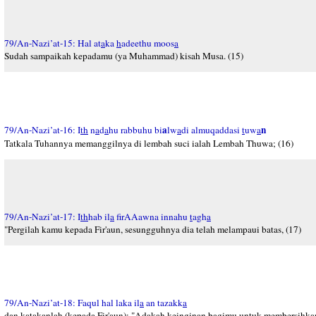
79/An-Nazi’at-15: Hal at
a
ka
h
adeethu moos
a
Sudah sampaikah kepadamu (ya Muhammad) kisah Musa. (15)
a
n
79/An-Nazi’at-16: I
th
n
a
d
a
hu rabbuhu bi
lw
a
di almuqaddasi
t
uw
a
Tatkala Tuhannya memanggilnya di lembah suci ialah Lembah Thuwa; (16)
79/An-Nazi’at-17: I
th
hab il
a
firAAawna innahu
t
agh
a
"Pergilah kamu kepada Fir'aun, sesungguhnya dia telah melampaui batas, (17)
79/An-Nazi’at-18: Faqul hal laka il
a
an tazakk
a
dan katakanlah (kepada Fir'aun): "Adakah keinginan bagimu untuk membersihkan d