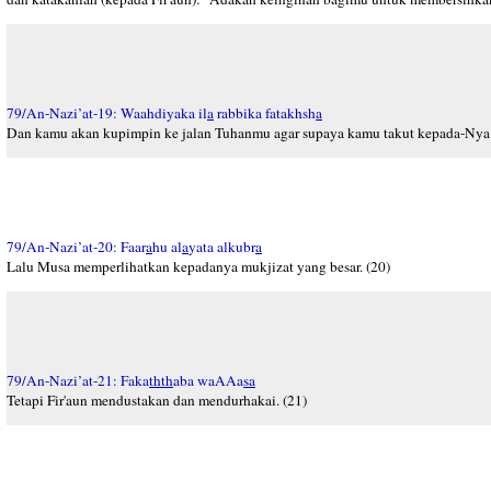
79/An-Nazi’at-19: Waahdiyaka il
a
rabbika fatakhsh
a
Dan kamu akan kupimpin ke jalan Tuhanmu agar supaya kamu takut kepada-Nya?
79/An-Nazi’at-20: Faar
a
hu al
a
yata alkubr
a
Lalu Musa memperlihatkan kepadanya mukjizat yang besar. (20)
79/An-Nazi’at-21: Faka
thth
aba waAAa
sa
Tetapi Fir'aun mendustakan dan mendurhakai. (21)