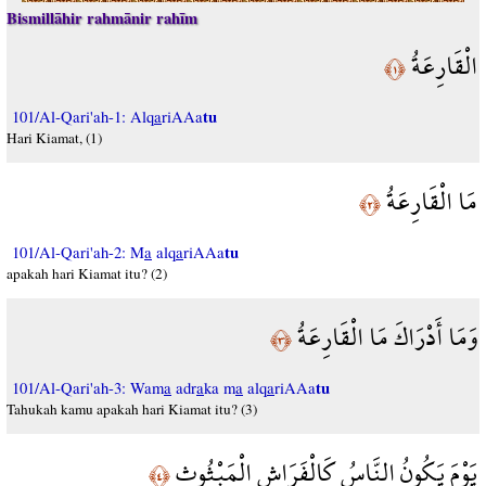
Bismillāhir rahmānir rahīm
الْقَارِعَةُ
﴿١﴾
tu
101/Al-Qari'ah-1: Alq
a
riAAa
Hari Kiamat, (1)
مَا الْقَارِعَةُ
﴿٢﴾
tu
101/Al-Qari'ah-2: M
a
alq
a
riAAa
apakah hari Kiamat itu? (2)
وَمَا أَدْرَاكَ مَا الْقَارِعَةُ
﴿٣﴾
tu
101/Al-Qari'ah-3: Wam
a
adr
a
ka m
a
alq
a
riAAa
Tahukah kamu apakah hari Kiamat itu? (3)
يَوْمَ يَكُونُ النَّاسُ كَالْفَرَاشِ الْمَبْثُوثِ
﴿٤﴾