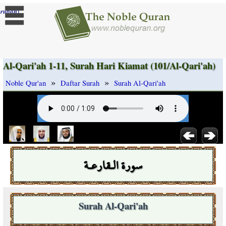
]
rubah
Al-Qari'ah 1-11, Surah Hari Kiamat (101/Al-Qari'ah)
»
»
Noble Qur'an
Daftar Surah
Surah Al-Qari'ah
سورة الـقارعـة
Surah Al-Qari'ah