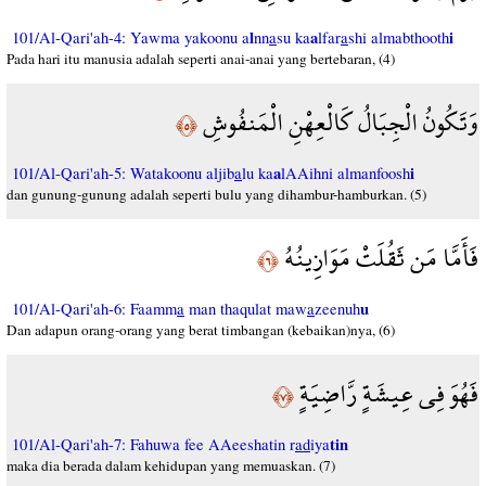
l
a
i
101/Al-Qari'ah-4: Yawma yakoonu a
nn
a
su ka
lfar
a
shi almabthooth
Pada hari itu manusia adalah seperti anai-anai yang bertebaran, (4)
وَتَكُونُ الْجِبَالُ كَالْعِهْنِ الْمَنفُوشِ
﴿٥﴾
a
i
101/Al-Qari'ah-5: Watakoonu aljib
a
lu ka
lAAihni almanfoosh
dan gunung-gunung adalah seperti bulu yang dihambur-hamburkan. (5)
فَأَمَّا مَن ثَقُلَتْ مَوَازِينُهُ
﴿٦﴾
u
101/Al-Qari'ah-6: Faamm
a
man thaqulat maw
a
zeenuh
Dan adapun orang-orang yang berat timbangan (kebaikan)nya, (6)
فَهُوَ فِي عِيشَةٍ رَّاضِيَةٍ
﴿٧﴾
tin
101/Al-Qari'ah-7: Fahuwa fee AAeeshatin r
ad
iya
maka dia berada dalam kehidupan yang memuaskan. (7)