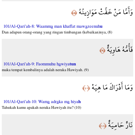
وَأَمَّا مَنْ خَفَّتْ مَوَازِينُهُ
﴿٨﴾
u
101/Al-Qari'ah-8: Waamm
a
man khaffat maw
a
zeenuh
Dan adapun orang-orang yang ringan timbangan (kebaikan)nya, (8)
فَأُمُّهُ هَاوِيَةٌ
﴿٩﴾
tun
101/Al-Qari'ah-9: Faommuhu h
a
wiya
maka tempat kembalinya adalah neraka Hawiyah. (9)
وَمَا أَدْرَاكَ مَا هِيَهْ
﴿١٠﴾
h
101/Al-Qari'ah-10: Wam
a
adr
a
ka m
a
hiya
Tahukah kamu apakah neraka Hawiyah itu? (10)
نَارٌ حَامِيَةٌ
﴿١١﴾