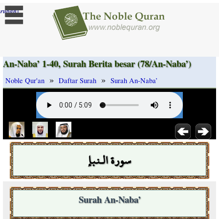
]
rubah
An-Naba’ 1-40, Surah Berita besar (78/An-Naba’)
»
»
Noble Qur'an
Daftar Surah
Surah An-Naba’
سورة الـنبإ
Surah An-Naba’