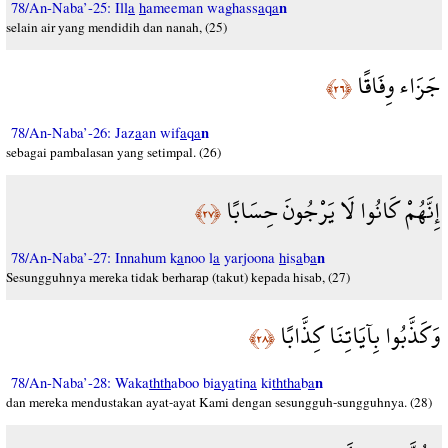
n
78/An-Naba’-25: Ill
a
h
ameeman waghass
a
q
a
selain air yang mendidih dan nanah, (25)
جَزَاء وِفَاقًا
﴿٢٦﴾
n
78/An-Naba’-26: Jaz
a
an wif
a
q
a
sebagai pambalasan yang setimpal. (26)
إِنَّهُمْ كَانُوا لَا يَرْجُونَ حِسَابًا
﴿٢٧﴾
n
78/An-Naba’-27: Innahum k
a
noo l
a
yarjoona
h
is
a
b
a
Sesungguhnya mereka tidak berharap (takut) kepada hisab, (27)
وَكَذَّبُوا بِآيَاتِنَا كِذَّابًا
﴿٢٨﴾
n
78/An-Naba’-28: Waka
thth
aboo bi
a
y
a
tin
a
ki
ththa
b
a
dan mereka mendustakan ayat-ayat Kami dengan sesungguh-sungguhnya. (28)