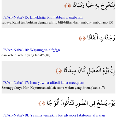
لِنُخْرِجَ بِهِ حَبًّا وَنَبَاتًا
﴿١٥﴾
n
78/An-Naba’-15: Linukhrija bihi
h
abban wanab
a
t
a
supaya Kami tumbuhkan dengan air itu biji-bijian dan tumbuh-tumbuhan, (15)
وَجَنَّاتٍ أَلْفَافًا
﴿١٦﴾
n
78/An-Naba’-16: Wajann
a
tin alf
a
f
a
dan kebun-kebun yang lebat? (16)
إِنَّ يَوْمَ الْفَصْلِ كَانَ مِيقَاتًا
﴿١٧﴾
n
78/An-Naba’-17: Inna yawma alfa
s
li k
a
na meeq
a
t
a
Sesungguhnya Hari Keputusan adalah suatu waktu yang ditetapkan, (17)
يَوْمَ يُنفَخُ فِي الصُّورِ فَتَأْتُونَ أَفْوَاجًا
﴿١٨﴾
l
n
78/An-Naba’-18: Yawma yunfakhu fee a
ss
oori fatatoona afw
a
j
a