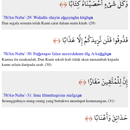
وَكُلَّ شَيْءٍ أَحْصَيْنَاهُ كِتَابًا
﴿٢٩﴾
n
78/An-Naba’-29: Wakulla shayin a
hs
ayn
a
hu kit
a
b
a
Dan segala sesuatu telah Kami catat dalam suatu kitab. (29)
فَذُوقُوا فَلَن نَّزِيدَكُمْ إِلَّا عَذَابًا
﴿٣٠﴾
n
78/An-Naba’-30: Fa
th
ooqoo falan nazeedakum ill
a
AAa
tha
b
a
Karena itu rasakanlah. Dan Kami sekali-kali tidak akan menambah kepada
kamu selain daripada azab. (30)
إِنَّ لِلْمُتَّقِينَ مَفَازًا
﴿٣١﴾
n
78/An-Naba’-31: Inna lilmuttaqeena maf
a
z
a
Sesungguhnya orang-orang yang bertakwa mendapat kemenangan, (31)
حَدَائِقَ وَأَعْنَابًا
﴿٣٢﴾