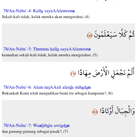
a
78/An-Naba’-4: Kall
a
sayaAAlamoon
Sekali-kali tidak; kelak mereka akan mengetahui, (4)
ثُمَّ كَلَّا سَيَعْلَمُونَ
﴿٥﴾
a
78/An-Naba’-5: Thumma kall
a
sayaAAlamoon
kemudian sekali-kali tidak; kelak mereka mengetahui. (5)
أَلَمْ نَجْعَلِ الْأَرْضَ مِهَادًا
﴿٦﴾
n
78/An-Naba’-6: Alam najAAali alar
d
a mih
a
d
a
Bukankah Kami telah menjadikan bumi itu sebagai hamparan?, (6)
وَالْجِبَالَ أَوْتَادًا
﴿٧﴾
a
n
78/An-Naba’-7: Wa
ljib
a
la awt
a
d
a
dan gunung-gunung sebagai pasak?, (7)