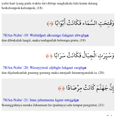
yaitu hari (yang pada waktu itu) ditiup sangkakala lalu kamu datang
berkelompok-kelompok, (18)
وَفُتِحَتِ السَّمَاء فَكَانَتْ أَبْوَابًا
﴿١٩﴾
l
n
78/An-Naba’-19: Wafuti
h
ati a
ssam
a
o fak
a
nat abw
a
b
a
dan dibukalah langit, maka terdapatlah beberapa pintu, (19)
وَسُيِّرَتِ الْجِبَالُ فَكَانَتْ سَرَابًا
﴿٢٠﴾
n
78/An-Naba’-20: Wasuyyirati aljib
a
lu fak
a
nat sar
a
b
a
dan dijalankanlah gunung-gunung maka menjadi fatamorganalah ia. (20)
إِنَّ جَهَنَّمَ كَانَتْ مِرْصَادًا
﴿٢١﴾
n
78/An-Naba’-21: Inna jahannama k
a
nat mir
sa
d
a
Sesungguhnya neraka Jahannam itu (padanya) ada tempat pengintai, (21)