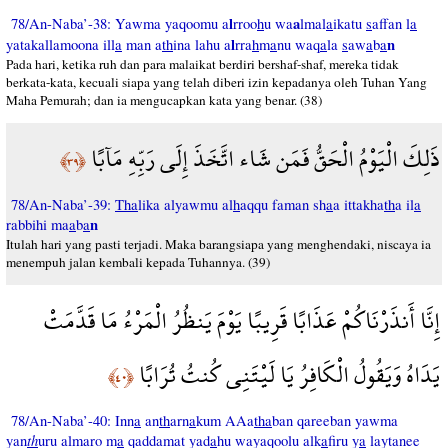
l
a
78/An-Naba’-38: Yawma yaqoomu a
rroo
h
u wa
lmal
a
ikatu
s
affan l
a
l
n
yatakallamoona ill
a
man a
th
ina lahu a
rra
h
m
a
nu waq
a
la
s
aw
a
b
a
Pada hari, ketika ruh dan para malaikat berdiri bershaf-shaf, mereka tidak
berkata-kata, kecuali siapa yang telah diberi izin kepadanya oleh Tuhan Yang
Maha Pemurah; dan ia mengucapkan kata yang benar. (38)
ذَلِكَ الْيَوْمُ الْحَقُّ فَمَن شَاء اتَّخَذَ إِلَى رَبِّهِ مَآبًا
﴿٣٩﴾
78/An-Naba’-39:
Tha
lika alyawmu al
h
aqqu faman sh
a
a ittakha
th
a il
a
n
rabbihi ma
a
b
a
Itulah hari yang pasti terjadi. Maka barangsiapa yang menghendaki, niscaya ia
menempuh jalan kembali kepada Tuhannya. (39)
إِنَّا أَنذَرْنَاكُمْ عَذَابًا قَرِيبًا يَوْمَ يَنظُرُ الْمَرْءُ مَا قَدَّمَتْ
يَدَاهُ وَيَقُولُ الْكَافِرُ يَا لَيْتَنِي كُنتُ تُرَابًا
﴿٤٠﴾
78/An-Naba’-40: Inn
a
an
th
arn
a
kum AAa
tha
ban qareeban yawma
th
yan
uru almaro m
a
qaddamat yad
a
hu wayaqoolu alk
a
firu y
a
laytanee