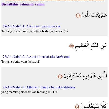
Bismillāhir rahmānir rahīm
عَمَّ يَتَسَاءلُونَ
﴿١﴾
a
78/An-Naba’-1: AAamma yatas
a
aloon
Tentang apakah mereka saling bertanya-tanya? (1)
عَنِ النَّبَإِ الْعَظِيمِ
﴿٢﴾
l
th
i
78/An-Naba’-2: AAani a
nnabai alAAa
eem
Tentang berita yang besar, (2)
الَّذِي هُمْ فِيهِ مُخْتَلِفُونَ
﴿٣﴾
a
78/An-Naba’-3: Alla
th
ee hum feehi mukhtalifoon
yang mereka perselisihkan tentang ini. (3)
كَلَّا سَيَعْلَمُونَ
﴿٤﴾