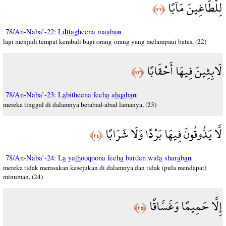
لِلْطَّاغِينَ مَآبًا
﴿٢٢﴾
l
n
78/An-Naba’-22: Li
tta
gheena ma
a
b
a
lagi menjadi tempat kembali bagi orang-orang yang melampaui batas, (22)
لَابِثِينَ فِيهَا أَحْقَابًا
﴿٢٣﴾
n
78/An-Naba’-23: L
a
bitheena feeh
a
a
h
q
a
b
a
mereka tinggal di dalamnya berabad-abad lamanya, (23)
لَّا يَذُوقُونَ فِيهَا بَرْدًا وَلَا شَرَابًا
﴿٢٤﴾
n
78/An-Naba’-24: L
a
ya
th
ooqoona feeh
a
bardan wal
a
shar
a
b
a
mereka tidak merasakan kesejukan di dalamnya dan tidak (pula mendapat)
minuman, (24)
إِلَّا حَمِيمًا وَغَسَّاقًا
﴿٢٥﴾