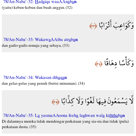
n
78/An-Naba’-32:
H
ad
a
iqa waaAAn
a
b
a
(yaitu) kebun-kebun dan buah anggur, (32)
وَكَوَاعِبَ أَتْرَابًا
﴿٣٣﴾
n
78/An-Naba’-33: Wakaw
a
AAiba atr
a
b
a
dan gadis-gadis remaja yang sebaya, (33)
وَكَأْسًا دِهَاقًا
﴿٣٤﴾
n
78/An-Naba’-34: Wakasan dih
a
q
a
dan gelas-gelas yang penuh (berisi minuman). (34)
لَّا يَسْمَعُونَ فِيهَا لَغْوًا وَلَا كِذَّابًا
﴿٣٥﴾
n
78/An-Naba’-35: L
a
yasmaAAoona feeh
a
laghwan wal
a
ki
ththa
b
a
Di dalamnya mereka tidak mendengar perkataan yang sia-sia dan tidak (pula)
perkataan dusta. (35)