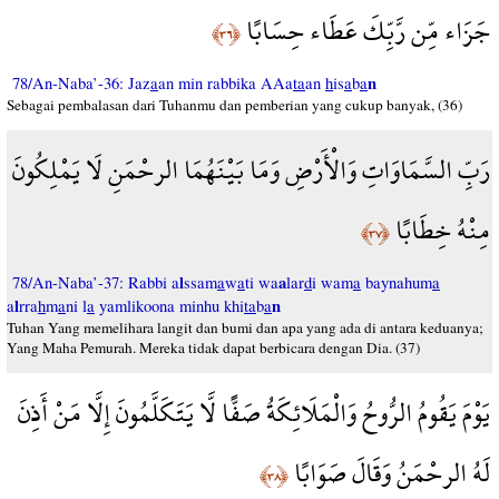
جَزَاء مِّن رَّبِّكَ عَطَاء حِسَابًا
﴿٣٦﴾
n
78/An-Naba’-36: Jaz
a
an min rabbika AAa
ta
an
h
is
a
b
a
Sebagai pembalasan dari Tuhanmu dan pemberian yang cukup banyak, (36)
رَبِّ السَّمَاوَاتِ وَالْأَرْضِ وَمَا بَيْنَهُمَا الرحْمَنِ لَا يَمْلِكُونَ
مِنْهُ خِطَابًا
﴿٣٧﴾
l
a
78/An-Naba’-37: Rabbi a
ssam
a
w
a
ti wa
lar
d
i wam
a
baynahum
a
l
n
a
rra
h
m
a
ni l
a
yamlikoona minhu khi
ta
b
a
Tuhan Yang memelihara langit dan bumi dan apa yang ada di antara keduanya;
Yang Maha Pemurah. Mereka tidak dapat berbicara dengan Dia. (37)
يَوْمَ يَقُومُ الرُّوحُ وَالْمَلَائِكَةُ صَفًّا لَّا يَتَكَلَّمُونَ إِلَّا مَنْ أَذِنَ
لَهُ الرحْمَنُ وَقَالَ صَوَابًا
﴿٣٨﴾