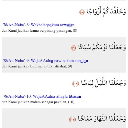
وَخَلَقْنَاكُمْ أَزْوَاجًا
﴿٨﴾
n
78/An-Naba’-8: Wakhalaqn
a
kum azw
a
j
a
dan Kami jadikan kamu berpasang-pasangan, (8)
وَجَعَلْنَا نَوْمَكُمْ سُبَاتًا
﴿٩﴾
n
78/An-Naba’-9: WajaAAaln
a
nawmakum sub
a
t
a
dan Kami jadikan tidurmu untuk istirahat, (9)
وَجَعَلْنَا اللَّيْلَ لِبَاسًا
﴿١٠﴾
n
78/An-Naba’-10: WajaAAaln
a
allayla lib
a
s
a
dan Kami jadikan malam sebagai pakaian, (10)
وَجَعَلْنَا النَّهَارَ مَعَاشًا
﴿١١﴾