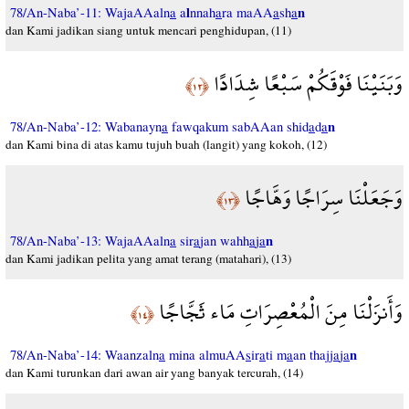
l
n
78/An-Naba’-11: WajaAAaln
a
a
nnah
a
ra maAA
a
sh
a
dan Kami jadikan siang untuk mencari penghidupan, (11)
وَبَنَيْنَا فَوْقَكُمْ سَبْعًا شِدَادًا
﴿١٢﴾
n
78/An-Naba’-12: Wabanayn
a
fawqakum sabAAan shid
a
d
a
dan Kami bina di atas kamu tujuh buah (langit) yang kokoh, (12)
وَجَعَلْنَا سِرَاجًا وَهَّاجًا
﴿١٣﴾
n
78/An-Naba’-13: WajaAAaln
a
sir
a
jan wahh
a
j
a
dan Kami jadikan pelita yang amat terang (matahari), (13)
وَأَنزَلْنَا مِنَ الْمُعْصِرَاتِ مَاء ثَجَّاجًا
﴿١٤﴾
n
78/An-Naba’-14: Waanzaln
a
mina almuAA
s
ir
a
ti m
a
an thajj
a
j
a
dan Kami turunkan dari awan air yang banyak tercurah, (14)