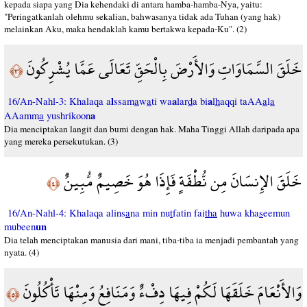
kepada siapa yang Dia kehendaki di antara hamba-hamba-Nya, yaitu:
"Peringatkanlah olehmu sekalian, bahwasanya tidak ada Tuhan (yang hak)
melainkan Aku, maka hendaklah kamu bertakwa kepada-Ku". (2)
خَلَقَ السَّمَاوَاتِ وَالأَرْضَ بِالْحَقِّ تَعَالَى عَمَّا يُشْرِكُونَ
﴿٣﴾
l
a
a
16/An-Nahl-3: Khalaqa a
ssam
a
w
a
ti wa
lar
d
a bi
l
h
aqqi taAA
a
l
a
a
AAamm
a
yushrikoon
Dia menciptakan langit dan bumi dengan hak. Maha Tinggi Allah daripada apa
yang mereka persekutukan. (3)
خَلَقَ الإِنسَانَ مِن نُّطْفَةٍ فَإِذَا هُوَ خَصِيمٌ مُّبِينٌ
﴿٤﴾
16/An-Nahl-4: Khalaqa alins
a
na min nu
t
fatin fai
tha
huwa kha
s
eemun
un
mubeen
Dia telah menciptakan manusia dari mani, tiba-tiba ia menjadi pembantah yang
nyata. (4)
وَالأَنْعَامَ خَلَقَهَا لَكُمْ فِيهَا دِفْءٌ وَمَنَافِعُ وَمِنْهَا تَأْكُلُونَ
﴿٥﴾