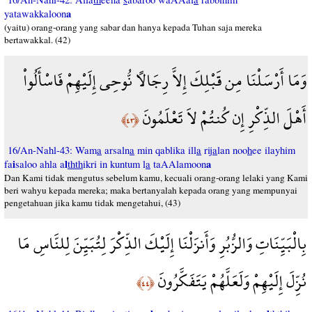
a
yatawakkaloon
(yaitu) orang-orang yang sabar dan hanya kepada Tuhan saja mereka
bertawakkal. (42)
وَمَا أَرْسَلْنَا مِن قَبْلِكَ إِلاَّ رِجَالاً نُّوحِي إِلَيْهِمْ فَاسْأَلُواْ
أَهْلَ الذِّكْرِ إِن كُنتُمْ لاَ تَعْلَمُونَ
﴿٤٣﴾
16/An-Nahl-43: Wam
a
arsaln
a
min qablika ill
a
rij
a
lan noo
h
ee ilayhim
i
l
a
fa
saloo ahla a
thth
ikri in kuntum l
a
taAAlamoon
Dan Kami tidak mengutus sebelum kamu, kecuali orang-orang lelaki yang Kami
beri wahyu kepada mereka; maka bertanyalah kepada orang yang mempunyai
pengetahuan jika kamu tidak mengetahui, (43)
بِالْبَيِّنَاتِ وَالزُّبُرِ وَأَنزَلْنَا إِلَيْكَ الذِّكْرَ لِتُبَيِّنَ لِلنَّاسِ مَا
نُزِّلَ إِلَيْهِمْ وَلَعَلَّهُمْ يَتَفَكَّرُونَ
﴿٤٤﴾