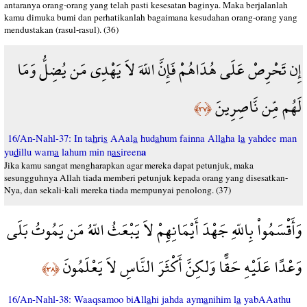
antaranya orang-orang yang telah pasti kesesatan baginya. Maka berjalanlah
kamu dimuka bumi dan perhatikanlah bagaimana kesudahan orang-orang yang
mendustakan (rasul-rasul). (36)
إِن تَحْرِصْ عَلَى هُدَاهُمْ فَإِنَّ اللّهَ لاَ يَهْدِي مَن يُضِلُّ وَمَا
لَهُم مِّن نَّاصِرِينَ
﴿٣٧﴾
16/An-Nahl-37: In ta
h
ri
s
AAal
a
hud
a
hum fainna All
a
ha l
a
yahdee man
a
yu
d
illu wam
a
lahum min n
as
ireen
Jika kamu sangat mengharapkan agar mereka dapat petunjuk, maka
sesungguhnya Allah tiada memberi petunjuk kepada orang yang disesatkan-
Nya, dan sekali-kali mereka tiada mempunyai penolong. (37)
وَأَقْسَمُواْ بِاللّهِ جَهْدَ أَيْمَانِهِمْ لاَ يَبْعَثُ اللّهُ مَن يَمُوتُ بَلَى
وَعْدًا عَلَيْهِ حَقًّا وَلكِنَّ أَكْثَرَ النَّاسِ لاَ يَعْلَمُونَ
﴿٣٨﴾
A
16/An-Nahl-38: Waaqsamoo bi
ll
a
hi jahda aym
a
nihim l
a
yabAAathu