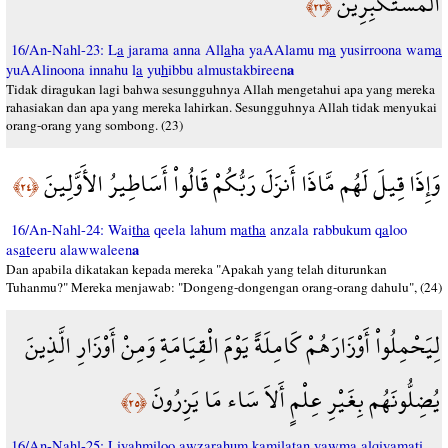
الْمُسْتَكْبِرِينَ
﴿٢٣﴾
16/An-Nahl-23: L
a
jarama anna All
a
ha yaAAlamu m
a
yusirroona wam
a
a
yuAAlinoona innahu l
a
yu
h
ibbu almustakbireen
Tidak diragukan lagi bahwa sesungguhnya Allah mengetahui apa yang mereka
rahasiakan dan apa yang mereka lahirkan. Sesungguhnya Allah tidak menyukai
orang-orang yang sombong. (23)
وَإِذَا قِيلَ لَهُم مَّاذَا أَنزَلَ رَبُّكُمْ قَالُواْ أَسَاطِيرُ الأَوَّلِينَ
﴿٢٤﴾
16/An-Nahl-24: Wai
tha
qeela lahum m
atha
anzala rabbukum q
a
loo
a
as
at
eeru alawwaleen
Dan apabila dikatakan kepada mereka "Apakah yang telah diturunkan
Tuhanmu?" Mereka menjawab: "Dongeng-dongengan orang-orang dahulu", (24)
لِيَحْمِلُواْ أَوْزَارَهُمْ كَامِلَةً يَوْمَ الْقِيَامَةِ وَمِنْ أَوْزَارِ الَّذِينَ
يُضِلُّونَهُم بِغَيْرِ عِلْمٍ أَلاَ سَاء مَا يَزِرُونَ
﴿٢٥﴾
16/An-Nahl-25: Liya
h
miloo awz
a
rahum k
a
milatan yawma alqiy
a
mati