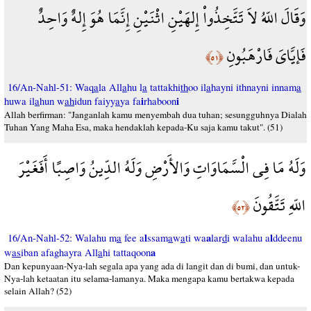
وَقَالَ اللّهُ لاَ تَتَّخِذُواْ إِلهَيْنِ اثْنَيْنِ إِنَّمَا هُوَ إِلهٌ وَاحِدٌ
فَإيَّايَ فَارْهَبُونِ
﴿٥١﴾
16/An-Nahl-51: Waq
a
la All
a
hu l
a
tattakhi
th
oo il
a
hayni ithnayni innam
a
i
i
huwa il
a
hun w
ah
idun faiyy
a
ya fa
rhaboon
Allah berfirman: "Janganlah kamu menyembah dua tuhan; sesungguhnya Dialah
Tuhan Yang Maha Esa, maka hendaklah kepada-Ku saja kamu takut". (51)
وَلَهُ مَا فِي الْسَّمَاوَاتِ وَالأَرْضِ وَلَهُ الدِّينُ وَاصِبًا أَفَغَيْرَ
اللّهِ تَتَّقُونَ
﴿٥٢﴾
l
a
l
16/An-Nahl-52: Walahu m
a
fee a
ssam
a
w
a
ti wa
lar
d
i walahu a
ddeenu
a
w
as
iban afaghayra All
a
hi tattaqoon
Dan kepunyaan-Nya-lah segala apa yang ada di langit dan di bumi, dan untuk-
Nya-lah ketaatan itu selama-lamanya. Maka mengapa kamu bertakwa kepada
selain Allah? (52)