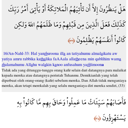
هَلْ يَنظُرُونَ إِلاَّ أَن تَأْتِيَهُمُ الْمَلائِكَةُ أَوْ يَأْتِيَ أَمْرُ رَبِّكَ
كَذَلِكَ فَعَلَ الَّذِينَ مِن قَبْلِهِمْ وَمَا ظَلَمَهُمُ اللّهُ وَلكِن
كَانُواْ أَنفُسَهُمْ يَظْلِمُونَ
﴿٣٣﴾
th
16/An-Nahl-33: Hal yan
uroona ill
a
an tatiyahumu almal
a
ikatu aw
yatiya amru rabbika ka
tha
lika faAAala alla
th
eena min qablihim wam
a
th
th
a
alamahumu All
a
hu wal
a
kin k
a
noo anfusahum ya
limoon
Tidak ada yang ditunggu-tunggu orang kafir selain dari datangnya para malaikat
kepada mereka atau datangnya perintah Tuhanmu. Demikianlah yang telah
diperbuat oleh orang-orang (kafir) sebelum mereka. Dan Allah tidak menganiaya
mereka, akan tetapi merekalah yang selalu menganiaya diri mereka sendiri, (33)
فَأَصَابَهُمْ سَيِّئَاتُ مَا عَمِلُواْ وَحَاقَ بِهِم مَّا كَانُواْ بِهِ
يَسْتَهْزِؤُونَ
﴿٣٤﴾