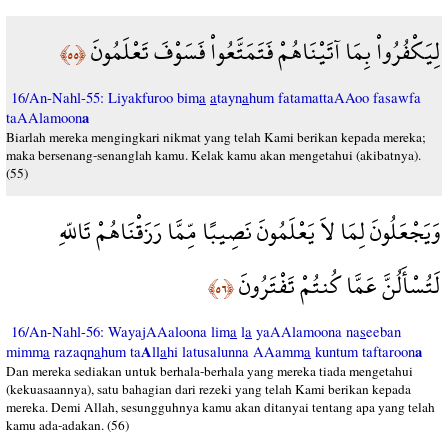
لِيَكْفُرُواْ بِمَا آتَيْنَاهُمْ فَتَمَتَّعُواْ فَسَوْفَ تَعْلَمُونَ
﴿٥٥﴾
16/An-Nahl-55: Liyakfuroo bim
a
a
tayn
a
hum fatamattaAAoo fasawfa
a
taAAlamoon
Biarlah mereka mengingkari nikmat yang telah Kami berikan kepada mereka;
maka bersenang-senanglah kamu. Kelak kamu akan mengetahui (akibatnya).
(55)
وَيَجْعَلُونَ لِمَا لاَ يَعْلَمُونَ نَصِيبًا مِّمَّا رَزَقْنَاهُمْ تَاللّهِ
لَتُسْأَلُنَّ عَمَّا كُنتُمْ تَفْتَرُونَ
﴿٥٦﴾
16/An-Nahl-56: WayajAAaloona lim
a
l
a
yaAAlamoona na
s
eeban
A
a
mimm
a
razaqn
a
hum ta
ll
a
hi latusalunna AAamm
a
kuntum taftaroon
Dan mereka sediakan untuk berhala-berhala yang mereka tiada mengetahui
(kekuasaannya), satu bahagian dari rezeki yang telah Kami berikan kepada
mereka. Demi Allah, sesungguhnya kamu akan ditanyai tentang apa yang telah
kamu ada-adakan. (56)