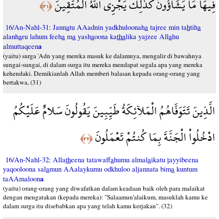
فِيهَا مَا يَشَآؤُونَ كَذَلِكَ يَجْزِي اللّهُ الْمُتَّقِينَ
﴿٣١﴾
16/An-Nahl-31: Jann
a
tu AAadnin yadkhuloonah
a
tajree min ta
h
tih
a
alanh
a
ru lahum feeh
a
m
a
yash
a
oona ka
tha
lika yajzee All
a
hu
a
almuttaqeen
(yaitu) surga 'Adn yang mereka masuk ke dalamnya, mengalir di bawahnya
sungai-sungai, di dalam surga itu mereka mendapat segala apa yang mereka
kehendaki. Demikianlah Allah memberi balasan kepada orang-orang yang
bertakwa, (31)
الَّذِينَ تَتَوَفَّاهُمُ الْمَلآئِكَةُ طَيِّبِينَ يَقُولُونَ سَلامٌ عَلَيْكُمُ
ادْخُلُواْ الْجَنَّةَ بِمَا كُنتُمْ تَعْمَلُونَ
﴿٣٢﴾
16/An-Nahl-32: Alla
th
eena tatawaff
a
humu almal
a
ikatu
t
ayyibeena
yaqooloona sal
a
mun AAalaykumu odkhuloo aljannata bim
a
kuntum
a
taAAmaloon
(yaitu) orang-orang yang diwafatkan dalam keadaan baik oleh para malaikat
dengan mengatakan (kepada mereka): "Salaamun'alaikum, masuklah kamu ke
dalam surga itu disebabkan apa yang telah kamu kerjakan". (32)