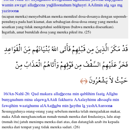
wamin awz
a
ri alla
th
eena yu
d
illoonahum bighayri AAilmin al
a
s
a
a m
a
a
yaziroon
(ucapan mereka) menyebabkan mereka memikul dosa-dosanya dengan sepenuh-
penuhnya pada hari kiamat, dan sebahagian dosa-dosa orang yang mereka
sesatkan yang tidak mengetahui sedikitpun (bahwa mereka disesatkan).
Ingatlah, amat buruklah dosa yang mereka pikul itu. (25)
قَدْ مَكَرَ الَّذِينَ مِن قَبْلِهِمْ فَأَتَى اللّهُ بُنْيَانَهُم مِّنَ الْقَوَاعِدِ
فَخَرَّ عَلَيْهِمُ السَّقْفُ مِن فَوْقِهِمْ وَأَتَاهُمُ الْعَذَابُ مِنْ
حَيْثُ لاَ يَشْعُرُونَ
﴿٢٦﴾
16/An-Nahl-26: Qad makara alla
th
eena min qablihim faat
a
All
a
hu
l
buny
a
nahum mina alqaw
a
AAidi fakharra AAalayhimu a
ssaqfu min
a
fawqihim waat
a
humu alAAa
tha
bu min
h
aythu l
a
yashAAuroon
Sesungguhnya orang-orang yang sebelum mereka telah mengadakan makar,
maka Allah menghancurkan rumah-rumah mereka dari fondasinya, lalu atap
(rumah itu) jatuh menimpa mereka dari atas, dan datanglah azab itu kepada
mereka dari tempat yang tidak mereka sadari. (26)