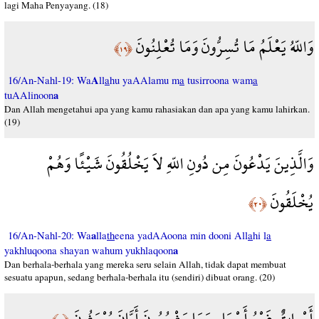
lagi Maha Penyayang. (18)
وَاللّهُ يَعْلَمُ مَا تُسِرُّونَ وَمَا تُعْلِنُونَ
﴿١٩﴾
A
16/An-Nahl-19: Wa
ll
a
hu yaAAlamu m
a
tusirroona wam
a
a
tuAAlinoon
Dan Allah mengetahui apa yang kamu rahasiakan dan apa yang kamu lahirkan.
(19)
وَالَّذِينَ يَدْعُونَ مِن دُونِ اللّهِ لاَ يَخْلُقُونَ شَيْئًا وَهُمْ
يُخْلَقُونَ
﴿٢٠﴾
a
16/An-Nahl-20: Wa
lla
th
eena yadAAoona min dooni All
a
hi l
a
a
yakhluqoona shayan wahum yukhlaqoon
Dan berhala-berhala yang mereka seru selain Allah, tidak dapat membuat
sesuatu apapun, sedang berhala-berhala itu (sendiri) dibuat orang. (20)
أَمْواتٌ غَيْرُ أَحْيَاء وَمَا يَشْعُرُونَ أَيَّانَ يُبْعَثُونَ