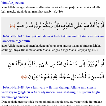
a
bimuAAjizeen
atau Allah mengazab mereka diwaktu mereka dalam perjalanan, maka sekali-
kali mereka tidak dapat menolak (azab itu), (46)
أَوْ يَأْخُذَهُمْ عَلَى تَخَوُّفٍ فَإِنَّ رَبَّكُمْ لَرؤُوفٌ رَّحِيمٌ
﴿٤٧﴾
16/An-Nahl-47: Aw yakhu
th
ahum AAal
a
takhawwufin fainna rabbakum
un
laraoofun ra
h
eem
atau Allah mengazab mereka dengan berangsur-angsur (sampai binasa). Maka
sesungguhnya Tuhanmu adalah Maha Pengasih lagi Maha Penyayang. (47)
أَوَ لَمْ يَرَوْاْ إِلَى مَا خَلَقَ اللّهُ مِن شَيْءٍ يَتَفَيَّأُ ظِلاَلُهُ عَنِ
الْيَمِينِ وَالْشَّمَآئِلِ سُجَّدًا لِلّهِ وَهُمْ دَاخِرُونَ
﴿٤٨﴾
16/An-Nahl-48: Awa lam yaraw il
a
m
a
khalaqa All
a
hu min shayin
th
al
yatafayyao
il
a
luhu AAani alyameeni wa
shsham
a
ili sujjadan lill
a
hi
a
wahum d
a
khiroon
Dan apakah mereka tidak memperhatikan segala sesuatu yang telah diciptakan
Allah yang bayangannya berbolak-balik ke kanan dan ke kiri dalam keadaan