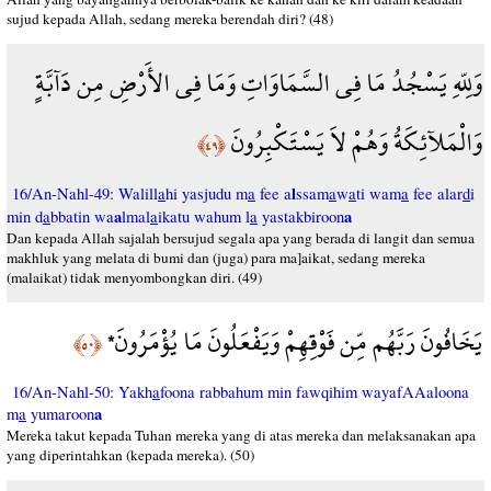
sujud kepada Allah, sedang mereka berendah diri? (48)
وَلِلّهِ يَسْجُدُ مَا فِي السَّمَاوَاتِ وَمَا فِي الأَرْضِ مِن دَآبَّةٍ
وَالْمَلآئِكَةُ وَهُمْ لاَ يَسْتَكْبِرُونَ
﴿٤٩﴾
l
16/An-Nahl-49: Walill
a
hi yasjudu m
a
fee a
ssam
a
w
a
ti wam
a
fee alar
d
i
a
a
min d
a
bbatin wa
lmal
a
ikatu wahum l
a
yastakbiroon
Dan kepada Allah sajalah bersujud segala apa yang berada di langit dan semua
makhluk yang melata di bumi dan (juga) para ma]aikat, sedang mereka
(malaikat) tidak menyombongkan diri. (49)
يَخَافُونَ رَبَّهُم مِّن فَوْقِهِمْ وَيَفْعَلُونَ مَا يُؤْمَرُونَ*
﴿٥٠﴾
16/An-Nahl-50: Yakh
a
foona rabbahum min fawqihim wayafAAaloona
a
m
a
yumaroon
Mereka takut kepada Tuhan mereka yang di atas mereka dan melaksanakan apa
yang diperintahkan (kepada mereka). (50)