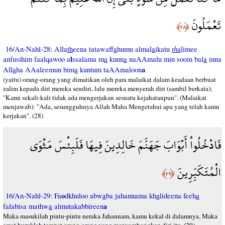
تَعْمَلُونَ
﴿٢٨﴾
th
16/An-Nahl-28: Alla
th
eena tatawaff
a
humu almal
a
ikatu
a
limee
l
anfusihim faalqawoo a
ssalama m
a
kunn
a
naAAmalu min sooin bal
a
inna
a
All
a
ha AAaleemun bim
a
kuntum taAAmaloon
(yaitu) orang-orang yang dimatikan oleh para malaikat dalam keadaan berbuat
zalim kepada diri mereka sendiri, lalu mereka menyerah diri (sambil berkata);
"Kami sekali-kali tidak ada mengerjakan sesuatu kejahatanpun". (Malaikat
menjawab): "Ada, sesungguhnya Allah Maha Mengetahui apa yang telah kamu
kerjakan". (28)
فَادْخُلُواْ أَبْوَابَ جَهَنَّمَ خَالِدِينَ فِيهَا فَلَبِئْسَ مَثْوَى
الْمُتَكَبِّرِينَ
﴿٢٩﴾
o
16/An-Nahl-29: Fa
dkhuloo abw
a
ba jahannama kh
a
lideena feeh
a
a
falabisa mathw
a
almutakabbireen
Maka masukilah pintu-pintu neraka Jahannam, kamu kekal di dalamnya. Maka