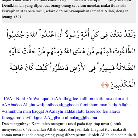
Demikianlah yang diperbuat orang-orang sebelum mereka; maka tidak ada
kewajiban atas para rasul, selain dari menyampaikan (amanat Allah) dengan
terang. (35)
وَلَقَدْ بَعَثْنَا فِي كُلِّ أُمَّةٍ رَّسُولاً أَنِ اعْبُدُواْ اللّهَ وَاجْتَنِبُواْ
الطَّاغُوتَ فَمِنْهُم مَّنْ هَدَى اللّهُ وَمِنْهُم مَّنْ حَقَّتْ عَلَيْهِ
الضَّلالَةُ فَسِيرُواْ فِي الأَرْضِ فَانظُرُواْ كَيْفَ كَانَ عَاقِبَةُ
الْمُكَذِّبِينَ
﴿٣٦﴾
16/An-Nahl-36: Walaqad baAAathn
a
fee kulli ommatin rasoolan ani
i
l
oAAbudoo All
a
ha wa
jtaniboo a
tta
ghoota faminhum man had
a
All
a
hu
l
waminhum man
h
aqqat AAalayhi a
dd
al
a
latu faseeroo fee alar
d
i
o
th
a
fa
n
uroo kayfa k
a
na AA
a
qibatu almuka
thth
ibeen
Dan sungguhnya Kami telah mengutus rasul pada tiap-tiap umat (untuk
menyerukan): "Sembahlah Allah (saja), dan jauhilah Thaghut itu", maka di
antara umat itu ada orang-orang yang diberi petunjuk oleh Allah dan ada pula di