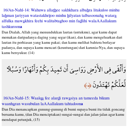
16/An-Nahl-14: Wahuwa alla
th
ee sakhkhara alba
h
ra litakuloo minhu
la
h
man
t
ariyyan watastakhrijoo minhu
h
ilyatan talbasoonah
a
watar
a
alfulka maw
a
khira feehi walitabtaghoo min fa
d
lihi walaAAallakum
a
tashkuroon
Dan Dialah, Allah yang menundukkan lautan (untukmu), agar kamu dapat
memakan daripadanya daging yang segar (ikan), dan kamu mengeluarkan dari
lautan itu perhiasan yang kamu pakai; dan kamu melihat bahtera berlayar
padanya, dan supaya kamu mencari (keuntungan) dari karunia-Nya, dan supaya
kamu bersyukur. (14)
وَأَلْقَى فِي الأَرْضِ رَوَاسِيَ أَن تَمِيدَ بِكُمْ وَأَنْهَارًا وَسُبُلاً
لَّعَلَّكُمْ تَهْتَدُونَ
﴿١٥﴾
16/An-Nahl-15: Waalq
a
fee alar
d
i raw
a
siya an tameeda bikum
a
waanh
a
ran wasubulan laAAallakum tahtadoon
Dan Dia menancapkan gunung-gunung di bumi supaya bumi itu tidak goncang
bersama kamu, (dan Dia menciptakan) sungai-sungai dan jalan-jalan agar kamu
mendapat petunjuk, (15)