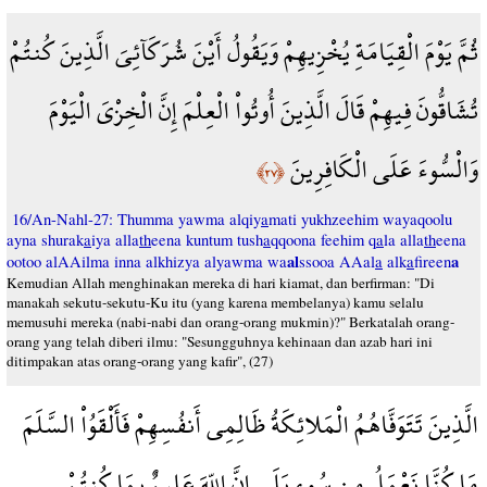
ثُمَّ يَوْمَ الْقِيَامَةِ يُخْزِيهِمْ وَيَقُولُ أَيْنَ شُرَكَآئِيَ الَّذِينَ كُنتُمْ
تُشَاقُّونَ فِيهِمْ قَالَ الَّذِينَ أُوتُواْ الْعِلْمَ إِنَّ الْخِزْيَ الْيَوْمَ
وَالْسُّوءَ عَلَى الْكَافِرِينَ
﴿٢٧﴾
16/An-Nahl-27: Thumma yawma alqiy
a
mati yukhzeehim wayaqoolu
ayna shurak
a
iya alla
th
eena kuntum tush
a
qqoona feehim q
a
la alla
th
eena
al
a
ootoo alAAilma inna alkhizya alyawma wa
ssooa AAal
a
alk
a
fireen
Kemudian Allah menghinakan mereka di hari kiamat, dan berfirman: "Di
manakah sekutu-sekutu-Ku itu (yang karena membelanya) kamu selalu
memusuhi mereka (nabi-nabi dan orang-orang mukmin)?" Berkatalah orang-
orang yang telah diberi ilmu: "Sesungguhnya kehinaan dan azab hari ini
ditimpakan atas orang-orang yang kafir", (27)
الَّذِينَ تَتَوَفَّاهُمُ الْمَلائِكَةُ ظَالِمِي أَنفُسِهِمْ فَأَلْقَوُاْ السَّلَمَ
مَا كُنَّا نَعْمَلُ مِن سُوءٍ بَلَى إِنَّ اللّهَ عَلِيمٌ بِمَا كُنتُمْ