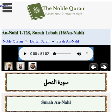
]
rubah
An-Nahl 1-128, Surah Lebah (16/An-Nahl)
»
»
Noble Qur'an
Daftar Surah
Surah An-Nahl
سورة النحل
Surah An-Nahl