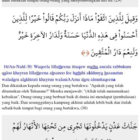
amat buruklah tempat orang-orang yang menyombongkan diri itu. (29)
وَقِيلَ لِلَّذِينَ اتَّقَوْاْ مَاذَا أَنزَلَ رَبُّكُمْ قَالُواْ خَيْرًا لِّلَّذِينَ
أَحْسَنُواْ فِي هَذِهِ الدُّنْيَا حَسَنَةٌ وَلَدَارُ الآخِرَةِ خَيْرٌ
وَلَنِعْمَ دَارُ الْمُتَّقِينَ
﴿٣٠﴾
16/An-Nahl-30: Waqeela lilla
th
eena ittaqaw m
atha
anzala rabbukum
l
q
a
loo khayran lilla
th
eena a
h
sanoo fee h
ath
ihi a
dduny
a
h
asanatun
a
walad
a
ru al
a
khirati khayrun walaniAAma d
a
ru almuttaqeen
Dan dikatakan kepada orang-orang yang bertakwa: "Apakah yang telah
diturunkan oleh Tuhanmu?" Mereka menjawab: "(Allah telah menurunkan)
kebaikan". Orang-orang yang berbuat baik di dunia ini mendapat (pembalasan)
yang baik. Dan sesungguhnya kampung akhirat adalah lebih baik dan itulah
sebaik-baik tempat bagi orang yang bertakwa, (30)
جَنَّاتُ عَدْنٍ يَدْخُلُونَهَا تَجْرِي مِن تَحْتِهَا الأَنْهَارُ لَهُمْ