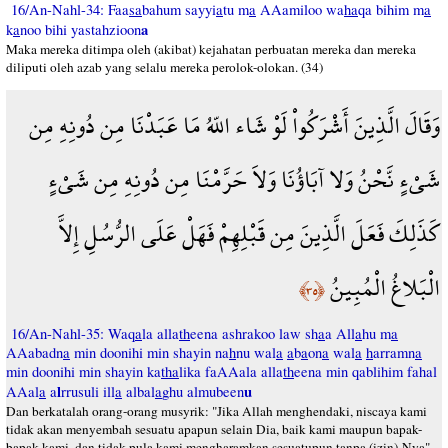
16/An-Nahl-34: Faa
sa
bahum sayyi
a
tu m
a
AAamiloo wa
ha
qa bihim m
a
a
k
a
noo bihi yastahzioon
Maka mereka ditimpa oleh (akibat) kejahatan perbuatan mereka dan mereka
diliputi oleh azab yang selalu mereka perolok-olokan. (34)
وَقَالَ الَّذِينَ أَشْرَكُواْ لَوْ شَاء اللّهُ مَا عَبَدْنَا مِن دُونِهِ مِن
شَيْءٍ نَّحْنُ وَلا آبَاؤُنَا وَلاَ حَرَّمْنَا مِن دُونِهِ مِن شَيْءٍ
كَذَلِكَ فَعَلَ الَّذِينَ مِن قَبْلِهِمْ فَهَلْ عَلَى الرُّسُلِ إِلاَّ
الْبَلاغُ الْمُبِينُ
﴿٣٥﴾
16/An-Nahl-35: Waq
a
la alla
th
eena ashrakoo law sh
a
a All
a
hu m
a
AAabadn
a
min doonihi min shayin na
h
nu wal
a
a
b
a
on
a
wal
a
h
arramn
a
min doonihi min shayin ka
tha
lika faAAala alla
th
eena min qablihim fahal
l
u
AAal
a
a
rrusuli ill
a
albal
a
ghu almubeen
Dan berkatalah orang-orang musyrik: "Jika Allah menghendaki, niscaya kami
tidak akan menyembah sesuatu apapun selain Dia, baik kami maupun bapak-
bapak kami, dan tidak pula kami mengharamkan sesuatupun tanpa (izin)-Nya".