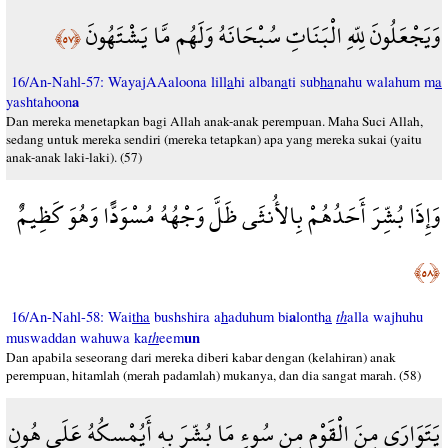
وَيَجْعَلُونَ لِلّهِ الْبَنَاتِ سُبْحَانَهُ وَلَهُم مَّا يَشْتَهُونَ
﴿٥٧﴾
16/An-Nahl-57: WayajAAaloona lill
a
hi alban
a
ti sub
ha
nahu walahum m
a
a
yashtahoon
Dan mereka menetapkan bagi Allah anak-anak perempuan. Maha Suci Allah,
sedang untuk mereka sendiri (mereka tetapkan) apa yang mereka sukai (yaitu
anak-anak laki-laki). (57)
وَإِذَا بُشِّرَ أَحَدُهُمْ بِالأُنثَى ظَلَّ وَجْهُهُ مُسْوَدًّا وَهُوَ كَظِيمٌ
﴿٥٨﴾
a
th
16/An-Nahl-58: Wai
tha
bushshira a
h
aduhum bi
lonth
a
alla wajhuhu
th
un
muswaddan wahuwa ka
eem
Dan apabila seseorang dari mereka diberi kabar dengan (kelahiran) anak
perempuan, hitamlah (merah padamlah) mukanya, dan dia sangat marah. (58)
يَتَوَارَى مِنَ الْقَوْمِ مِن سُوءِ مَا بُشِّرَ بِهِ أَيُمْسِكُهُ عَلَى هُونٍ