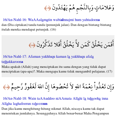
وَعَلامَاتٍ وَبِالنَّجْمِ هُمْ يَهْتَدُونَ
﴿١٦﴾
al
a
16/An-Nahl-16: WaAAal
a
m
a
tin wabi
nnajmi hum yahtadoon
dan (Dia ciptakan) tanda-tanda (penunjuk jalan). Dan dengan bintang-bintang
itulah mereka mendapat petunjuk. (16)
أَفَمَن يَخْلُقُ كَمَن لاَّ يَخْلُقُ أَفَلا تَذَكَّرُونَ
﴿١٧﴾
16/An-Nahl-17: Afaman yakhluqu kaman l
a
yakhluqu afal
a
a
ta
th
akkaroon
Maka apakah (Allah) yang menciptakan itu sama dengan yang tidak dapat
menciptakan (apa-apa)?. Maka mengapa kamu tidak mengambil pelajaran. (17)
وَإِن تَعُدُّواْ نِعْمَةَ اللّهِ لاَ تُحْصُوهَا إِنَّ اللّهَ لَغَفُورٌ رَّحِيمٌ
﴿١٨﴾
16/An-Nahl-18: Wain taAAuddoo niAAmata All
a
hi l
a
tu
hs
ooh
a
inna
un
All
a
ha laghafoorun ra
h
eem
Dan jika kamu menghitung-hitung nikmat Allah, niscaya kamu tak dapat
menentukan jumlahnya. Sesungguhnya Allah benar-benar Maha Pengampun