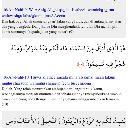
l
16/An-Nahl-9: WaAAal
a
All
a
hi qa
s
du a
ssabeeli waminh
a
j
a
irun
a
walaw sh
a
a lahad
a
kum ajmaAAeen
Dan hak bagi Allah (menerangkan) jalan yang lurus, dan di antara jalan-jalan
ada yang bengkok. Dan jikalau Dia menghendaki, tentulah Dia memimpin
kamu semuanya (kepada jalan yang benar). (9)
هُوَ الَّذِي أَنزَلَ مِنَ السَّمَاء مَاء لَّكُم مِّنْهُ شَرَابٌ وَمِنْهُ
شَجَرٌ فِيهِ تُسِيمُونَ
﴿١٠﴾
l
16/An-Nahl-10: Huwa alla
th
ee anzala mina a
ssam
a
i m
a
an lakum
a
minhu shar
a
bun waminhu shajarun feehi tuseemoon
Dialah, Yang telah menurunkan air hujan dari langit untuk kamu,
sebahagiannya menjadi minuman dan sebahagiannya (menyuburkan) tumbuh-
tumbuhan, yang pada (tempat tumbuhnya) kamu menggembalakan ternakmu.
(10)
يُنبِتُ لَكُم بِهِ الزَّرْعَ وَالزَّيْتُونَ وَالنَّخِيلَ وَالأَعْنَابَ وَمِن