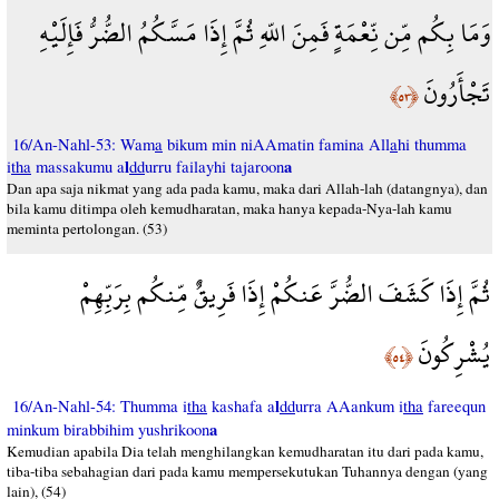
وَمَا بِكُم مِّن نِّعْمَةٍ فَمِنَ اللّهِ ثُمَّ إِذَا مَسَّكُمُ الضُّرُّ فَإِلَيْهِ
تَجْأَرُونَ
﴿٥٣﴾
16/An-Nahl-53: Wam
a
bikum min niAAmatin famina All
a
hi thumma
l
a
i
tha
massakumu a
dd
urru failayhi tajaroon
Dan apa saja nikmat yang ada pada kamu, maka dari Allah-lah (datangnya), dan
bila kamu ditimpa oleh kemudharatan, maka hanya kepada-Nya-lah kamu
meminta pertolongan. (53)
ثُمَّ إِذَا كَشَفَ الضُّرَّ عَنكُمْ إِذَا فَرِيقٌ مِّنكُم بِرَبِّهِمْ
يُشْرِكُونَ
﴿٥٤﴾
l
16/An-Nahl-54: Thumma i
tha
kashafa a
dd
urra AAankum i
tha
fareequn
a
minkum birabbihim yushrikoon
Kemudian apabila Dia telah menghilangkan kemudharatan itu dari pada kamu,
tiba-tiba sebahagian dari pada kamu mempersekutukan Tuhannya dengan (yang
lain), (54)