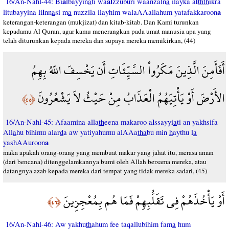
a
al
l
16/An-Nahl-44: Bi
lbayyin
a
ti wa
zzuburi waanzaln
a
ilayka a
thth
ikra
l
a
litubayyina li
nn
a
si m
a
nuzzila ilayhim walaAAallahum yatafakkaroon
keterangan-keterangan (mukjizat) dan kitab-kitab. Dan Kami turunkan
kepadamu Al Quran, agar kamu menerangkan pada umat manusia apa yang
telah diturunkan kepada mereka dan supaya mereka memikirkan, (44)
أَفَأَمِنَ الَّذِينَ مَكَرُواْ السَّيِّئَاتِ أَن يَخْسِفَ اللّهُ بِهِمُ
الأَرْضَ أَوْ يَأْتِيَهُمُ الْعَذَابُ مِنْ حَيْثُ لاَ يَشْعُرُونَ
﴿٤٥﴾
l
16/An-Nahl-45: Afaamina alla
th
eena makaroo a
ssayyi
a
ti an yakhsifa
All
a
hu bihimu alar
d
a aw yatiyahumu alAAa
tha
bu min
h
aythu l
a
a
yashAAuroon
maka apakah orang-orang yang membuat makar yang jahat itu, merasa aman
(dari bencana) ditenggelamkannya bumi oleh Allah bersama mereka, atau
datangnya azab kepada mereka dari tempat yang tidak mereka sadari, (45)
أَوْ يَأْخُذَهُمْ فِي تَقَلُّبِهِمْ فَمَا هُم بِمُعْجِزِينَ
﴿٤٦﴾
16/An-Nahl-46: Aw yakhu
th
ahum fee taqallubihim fam
a
hum