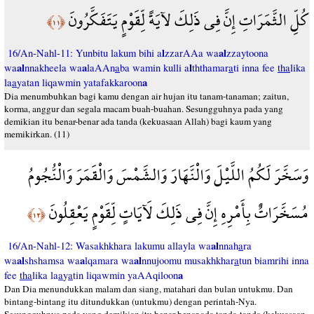
كُلِّ الثَّمَرَاتِ إِنَّ فِي ذَلِكَ لآيَةً لِّقَوْمٍ يَتَفَكَّرُونَ
﴿١١﴾
l
al
16/An-Nahl-11: Yunbitu lakum bihi a
zzarAAa wa
zzaytoona
al
a
l
wa
nnakheela wa
laAAn
a
ba wamin kulli a
ththamar
a
ti inna fee
tha
lika
a
la
a
yatan liqawmin yatafakkaroon
Dia menumbuhkan bagi kamu dengan air hujan itu tanam-tanaman; zaitun,
korma, anggur dan segala macam buah-buahan. Sesungguhnya pada yang
demikian itu benar-benar ada tanda (kekuasaan Allah) bagi kaum yang
memikirkan. (11)
وَسَخَّرَ لَكُمُ اللَّيْلَ وَالْنَّهَارَ وَالشَّمْسَ وَالْقَمَرَ وَالْنُّجُومُ
مُسَخَّرَاتٌ بِأَمْرِهِ إِنَّ فِي ذَلِكَ لَآيَاتٍ لِّقَوْمٍ يَعْقِلُونَ
﴿١٢﴾
al
16/An-Nahl-12: Wasakhkhara lakumu allayla wa
nnah
a
ra
al
a
al
wa
shshamsa wa
lqamara wa
nnujoomu musakhkhar
a
tun biamrihi inna
a
fee
tha
lika la
a
y
a
tin liqawmin yaAAqiloon
Dan Dia menundukkan malam dan siang, matahari dan bulan untukmu. Dan
bintang-bintang itu ditundukkan (untukmu) dengan perintah-Nya.