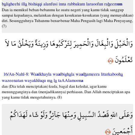
un
b
a
ligheehi ill
a
bishiqqi alanfusi inna rabbakum laraoofun ra
h
eem
Dan ia memikul beban-bebanmu ke suatu negeri yang kamu tidak sanggup
sampai kepadanya, melainkan dengan kesukaran-kesukaran (yang memayahkan)
diri. Sesungguhnya Tuhanmu benar-benar Maha Pengasih lagi Maha Penyayang,
(7)
وَالْخَيْلَ وَالْبِغَالَ وَالْحَمِيرَ لِتَرْكَبُوهَا وَزِينَةً وَيَخْلُقُ مَا لاَ
تَعْلَمُونَ
﴿٨﴾
a
a
a
16/An-Nahl-8: Wa
lkhayla wa
lbigh
a
la wa
l
h
ameera litarkabooh
a
a
wazeenatan wayakhluqu m
a
l
a
taAAlamoon
dan (Dia telah menciptakan) kuda, bagal dan keledai, agar kamu
menungganginya dan (menjadikannya) perhiasan. Dan Allah menciptakan apa
yang kamu tidak mengetahuinya. (8)
وَعَلَى اللّهِ قَصْدُ السَّبِيلِ وَمِنْهَا جَآئِرٌ وَلَوْ شَاء لَهَدَاكُمْ
أَجْمَعِينَ
﴿٩﴾