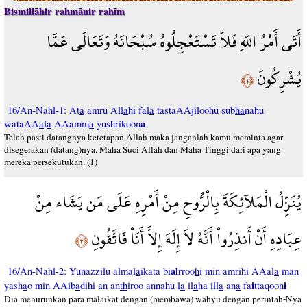
Bismillāhir rahmānir rahīm
أَتَى أَمْرُ اللّهِ فَلاَ تَسْتَعْجِلُوهُ سُبْحَانَهُ وَتَعَالَى عَمَّا
يُشْرِكُونَ
﴿١﴾
16/An-Nahl-1: At
a
amru All
a
hi fal
a
tastaAAjiloohu sub
ha
nahu
a
wataAA
a
l
a
AAamm
a
yushrikoon
Telah pasti datangnya ketetapan Allah maka janganlah kamu meminta agar
disegerakan (datang)nya. Maha Suci Allah dan Maha Tinggi dari apa yang
mereka persekutukan. (1)
يُنَزِّلُ الْمَلآئِكَةَ بِالْرُّوحِ مِنْ أَمْرِهِ عَلَى مَن يَشَاء مِنْ
عِبَادِهِ أَنْ أَنذِرُواْ أَنَّهُ لاَ إِلَهَ إِلاَّ أَنَاْ فَاتَّقُونِ
﴿٢﴾
al
16/An-Nahl-2: Yunazzilu almal
a
ikata bi
rroo
h
i min amrihi AAal
a
man
i
i
yash
a
o min AAib
a
dihi an an
th
iroo annahu l
a
il
a
ha ill
a
an
a
fa
ttaqoon
Dia menurunkan para malaikat dengan (membawa) wahyu dengan perintah-Nya