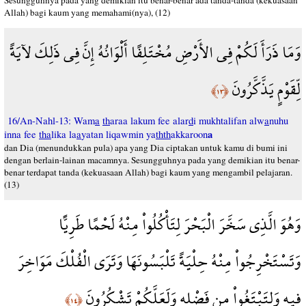
Sesungguhnya pada yang demikian itu benar-benar ada tanda-tanda (kekuasaan
Allah) bagi kaum yang memahami(nya), (12)
وَمَا ذَرَأَ لَكُمْ فِي الأَرْضِ مُخْتَلِفًا أَلْوَانُهُ إِنَّ فِي ذَلِكَ لآيَةً
لِّقَوْمٍ يَذَّكَّرُونَ
﴿١٣﴾
16/An-Nahl-13: Wam
a
th
araa lakum fee alar
d
i mukhtalifan alw
a
nuhu
a
inna fee
tha
lika la
a
yatan liqawmin ya
thth
akkaroon
dan Dia (menundukkan pula) apa yang Dia ciptakan untuk kamu di bumi ini
dengan berlain-lainan macamnya. Sesungguhnya pada yang demikian itu benar-
benar terdapat tanda (kekuasaan Allah) bagi kaum yang mengambil pelajaran.
(13)
وَهُوَ الَّذِي سَخَّرَ الْبَحْرَ لِتَأْكُلُواْ مِنْهُ لَحْمًا طَرِيًّا
وَتَسْتَخْرِجُواْ مِنْهُ حِلْيَةً تَلْبَسُونَهَا وَتَرَى الْفُلْكَ مَوَاخِرَ
فِيهِ وَلِتَبْتَغُواْ مِن فَضْلِهِ وَلَعَلَّكُمْ تَشْكُرُونَ
﴿١٤﴾