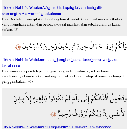
a
16/An-Nahl-5: Wa
lanAA
a
ma khalaqah
a
lakum feeh
a
difon
a
waman
a
fiAAu waminh
a
takuloon
Dan Dia telah menciptakan binatang ternak untuk kamu; padanya ada (bulu)
yang menghangatkan dan berbagai-bagai manfaat, dan sebahagiannya kamu
makan. (5)
وَلَكُمْ فِيهَا جَمَالٌ حِينَ تُرِيحُونَ وَحِينَ تَسْرَحُونَ
﴿٦﴾
16/An-Nahl-6: Walakum feeh
a
jam
a
lun
h
eena turee
h
oona wa
h
eena
a
tasra
h
oon
Dan kamu memperoleh pandangan yang indah padanya, ketika kamu
membawanya kembali ke kandang dan ketika kamu melepaskannya ke tempat
penggembalaan. (6)
وَتَحْمِلُ أَثْقَالَكُمْ إِلَى بَلَدٍ لَّمْ تَكُونُواْ بَالِغِيهِ إِلاَّ بِشِقِّ
الأَنفُسِ إِنَّ رَبَّكُمْ لَرَؤُوفٌ رَّحِيمٌ
﴿٧﴾
16/An-Nahl-7: Wata
h
milu athq
a
lakum il
a
baladin lam takoonoo