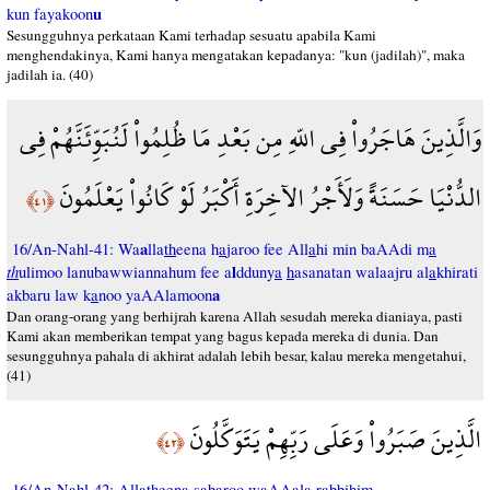
u
kun fayakoon
Sesungguhnya perkataan Kami terhadap sesuatu apabila Kami
menghendakinya, Kami hanya mengatakan kepadanya: "kun (jadilah)", maka
jadilah ia. (40)
وَالَّذِينَ هَاجَرُواْ فِي اللّهِ مِن بَعْدِ مَا ظُلِمُواْ لَنُبَوِّئَنَّهُمْ فِي
الدُّنْيَا حَسَنَةً وَلَأَجْرُ الآخِرَةِ أَكْبَرُ لَوْ كَانُواْ يَعْلَمُونَ
﴿٤١﴾
a
16/An-Nahl-41: Wa
lla
th
eena h
a
jaroo fee All
a
hi min baAAdi m
a
th
l
ulimoo lanubawwiannahum fee a
dduny
a
h
asanatan walaajru al
a
khirati
a
akbaru law k
a
noo yaAAlamoon
Dan orang-orang yang berhijrah karena Allah sesudah mereka dianiaya, pasti
Kami akan memberikan tempat yang bagus kepada mereka di dunia. Dan
sesungguhnya pahala di akhirat adalah lebih besar, kalau mereka mengetahui,
(41)
الَّذِينَ صَبَرُواْ وَعَلَى رَبِّهِمْ يَتَوَكَّلُونَ
﴿٤٢﴾
16/An-Nahl-42: Alla
th
eena
s
abaroo waAAal
a
rabbihim