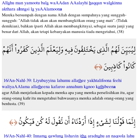
All
a
hu man yamootu bal
a
waAAdan AAalayhi
h
aqqan wal
a
kinna
l
a
akthara a
nn
a
si l
a
yaAAlamoon
Mereka bersumpah dengan nama Allah dengan sumpahnya yang sungguh-
sungguh: "Allah tidak akan akan membangkitkan orang yang mati". (Tidak
demikian), bahkan (pasti Allah akan membangkitnya), sebagai suatu janji yang
benar dari Allah, akan tetapi kebanyakan manusia tiada mengetahui, (38)
لِيُبَيِّنَ لَهُمُ الَّذِي يَخْتَلِفُونَ فِيهِ وَلِيَعْلَمَ الَّذِينَ كَفَرُواْ أَنَّهُمْ
كَانُواْ كَاذِبِينَ
﴿٣٩﴾
16/An-Nahl-39: Liyubayyina lahumu alla
th
ee yakhtalifoona feehi
a
waliyaAAlama alla
th
eena kafaroo annahum k
a
noo k
ath
ibeen
agar Allah menjelaskan kepada mereka apa yang mereka perselisihkan itu, agar
orang-orang kafir itu mengetahui bahwasanya mereka adalah orang-orang yang
berdusta. (39)
إِنَّمَا قَوْلُنَا لِشَيْءٍ إِذَا أَرَدْنَاهُ أَن نَّقُولَ لَهُ كُن فَيَكُونُ
﴿٤٠﴾
16/An-Nahl-40: Innam
a
qawlun
a
lishayin i
tha
aradn
a
hu an naqoola lahu