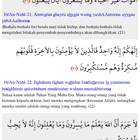
﴿٢١﴾
16/An-Nahl-21: Amw
a
tun ghayru a
h
y
a
in wam
a
yashAAuroona ayy
a
na
a
yubAAathoon
(Berhala-berhala itu) benda mati tidak hidup, dan berhala-berhala tidak
mengetahui bilakah penyembah-penyembahnya akan dibangkitkan. (21)
إِلَهُكُمْ إِلَهٌ وَاحِدٌ فَالَّذِينَ لاَ يُؤْمِنُونَ بِالآخِرَةِ قُلُوبُهُم
مُّنكِرَةٌ وَهُم مُّسْتَكْبِرُونَ
﴿٢٢﴾
a
16/An-Nahl-22: Il
a
hukum il
a
hun w
ah
idun fa
lla
th
eena l
a
yuminoona
a
a
bi
l
a
khirati quloobuhum munkiratun wahum mustakbiroon
Tuhan kamu adalah Tuhan Yang Maha Esa. Maka orang-orang yang tidak
beriman kepada akhirat, hati mereka mengingkari (keesaaan Allah), sedangkan
mereka sendiri adalah orang-orang yang sombong. (22)
لاَ جَرَمَ أَنَّ اللّهَ يَعْلَمُ مَا يُسِرُّونَ وَمَا يُعْلِنُونَ إِنَّهُ لاَ يُحِبُّ