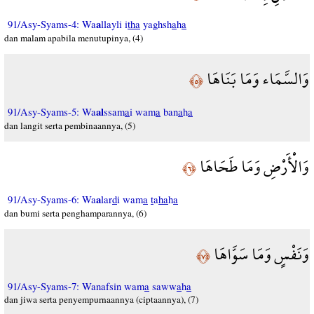
a
91/Asy-Syams-4: Wa
llayli i
tha
yaghsh
a
h
a
dan malam apabila menutupinya, (4)
وَالسَّمَاء وَمَا بَنَاهَا
﴿٥﴾
al
91/Asy-Syams-5: Wa
ssam
a
i wam
a
ban
a
h
a
dan langit serta pembinaannya, (5)
وَالْأَرْضِ وَمَا طَحَاهَا
﴿٦﴾
a
91/Asy-Syams-6: Wa
lar
d
i wam
a
t
a
ha
h
a
dan bumi serta penghamparannya, (6)
وَنَفْسٍ وَمَا سَوَّاهَا
﴿٧﴾
91/Asy-Syams-7: Wanafsin wam
a
saww
a
h
a
dan jiwa serta penyempurnaannya (ciptaannya), (7)