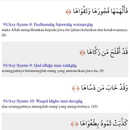
فَأَلْهَمَهَا فُجُورَهَا وَتَقْوَاهَا
﴿٨﴾
91/Asy-Syams-8: Faalhamah
a
fujoorah
a
wataqw
a
h
a
maka Allah mengilhamkan kepada jiwa itu (jalan) kefasikan dan ketakwaannya.
(8)
قَدْ أَفْلَحَ مَن زَكَّاهَا
﴿٩﴾
91/Asy-Syams-9: Qad afla
h
a man zakk
a
h
a
sesungguhnya beruntunglah orang yang mensucikan jiwa itu, (9)
وَقَدْ خَابَ مَن دَسَّاهَا
﴿١٠﴾
91/Asy-Syams-10: Waqad kh
a
ba man dass
a
h
a
dan sesungguhnya merugilah orang yang mengotorinya. (10)
كَذَّبَتْ ثَمُودُ بِطَغْوَاهَا
﴿١١﴾