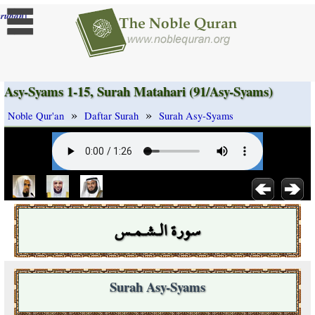
]
rubah
Asy-Syams 1-15, Surah Matahari (91/Asy-Syams)
»
»
Noble Qur'an
Daftar Surah
Surah Asy-Syams
سورة الـشـمـس
Surah Asy-Syams