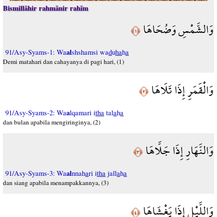
Bismillāhir rahmānir rahīm
وَالشَّمْسِ وَضُحَاهَا
﴿١﴾
al
91/Asy-Syams-1: Wa
shshamsi wa
d
u
ha
h
a
Demi matahari dan cahayanya di pagi hari, (1)
وَالْقَمَرِ إِذَا تَلَاهَا
﴿٢﴾
a
91/Asy-Syams-2: Wa
lqamari i
tha
tal
a
h
a
dan bulan apabila mengiringinya, (2)
وَالنَّهَارِ إِذَا جَلَّاهَا
﴿٣﴾
al
91/Asy-Syams-3: Wa
nnah
a
ri i
tha
jall
a
h
a
dan siang apabila menampakkannya, (3)
وَاللَّيْلِ إِذَا يَغْشَاهَا
﴿٤﴾