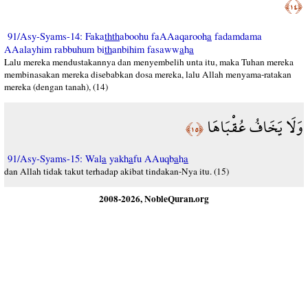
﴿١٤﴾
91/Asy-Syams-14: Faka
thth
aboohu faAAaqarooh
a
fadamdama
AAalayhim rabbuhum bi
th
anbihim fasaww
a
h
a
Lalu mereka mendustakannya dan menyembelih unta itu, maka Tuhan mereka
membinasakan mereka disebabkan dosa mereka, lalu Allah menyama-ratakan
mereka (dengan tanah), (14)
وَلَا يَخَافُ عُقْبَاهَا
﴿١٥﴾
91/Asy-Syams-15: Wal
a
yakh
a
fu AAuqb
a
h
a
dan Allah tidak takut terhadap akibat tindakan-Nya itu. (15)
2008-2026, NobleQuran.org