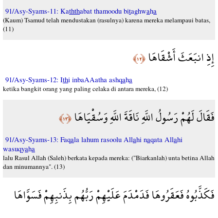
91/Asy-Syams-11: Ka
thth
abat thamoodu bi
t
aghw
a
h
a
(Kaum) Tsamud telah mendustakan (rasulnya) karena mereka melampaui batas,
(11)
إِذِ انبَعَثَ أَشْقَاهَا
﴿١٢﴾
91/Asy-Syams-12: I
th
i inbaAAatha ashq
a
h
a
ketika bangkit orang yang paling celaka di antara mereka, (12)
فَقَالَ لَهُمْ رَسُولُ اللَّهِ نَاقَةَ اللَّهِ وَسُقْيَاهَا
﴿١٣﴾
91/Asy-Syams-13: Faq
a
la lahum rasoolu All
a
hi n
a
qata All
a
hi
wasuqy
a
h
a
lalu Rasul Allah (Saleh) berkata kepada mereka: ("Biarkanlah) unta betina Allah
dan minumannya". (13)
فَكَذَّبُوهُ فَعَقَرُوهَا فَدَمْدَمَ عَلَيْهِمْ رَبُّهُم بِذَنبِهِمْ فَسَوَّاهَا