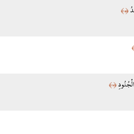
دُ
﴿١٥﴾
لْجُنُودِ
﴿١٧﴾