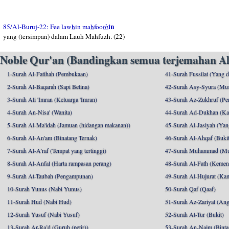
in
85/Al-Buruj-22: Fee law
h
in ma
h
foo
th
yang (tersimpan) dalam Lauh Mahfuzh. (22)
Noble Qur'an (Bandingkan semua terjemahan Al
1-Surah Al-Fatihah (Pembukaan)
41-Surah Fussilat (Yang d
2-Surah Al-Baqarah (Sapi Betina)
42-Surah Asy-Syura (Mu
3-Surah Ali 'Imran (Keluarga 'Imran)
43-Surah Az-Zukhruf (Per
4-Surah An-Nisa' (Wanita)
44-Surah Ad-Dukhan (Ka
5-Surah Al-Ma'idah (Jamuan (hidangan makanan))
45-Surah Al-Jasiyah (Yang
6-Surah Al-An'am (Binatang Ternak)
46-Surah Al-Ahqaf (Bukit-
7-Surah Al-A’raf (Tempat yang tertinggi)
47-Surah Muhammad (M
8-Surah Al-Anfal (Harta rampasan perang)
48-Surah Al-Fath (Kemen
9-Surah At-Taubah (Pengampunan)
49-Surah Al-Hujurat (Ka
10-Surah Yunus (Nabi Yunus)
50-Surah Qaf (Qaaf)
11-Surah Hud (Nabi Hud)
51-Surah Az-Zariyat (An
12-Surah Yusuf (Nabi Yusuf)
52-Surah At-Tur (Bukit)
13-Surah Ar-Ra’d (Guruh (petir))
53-Surah An-Najm (Binta