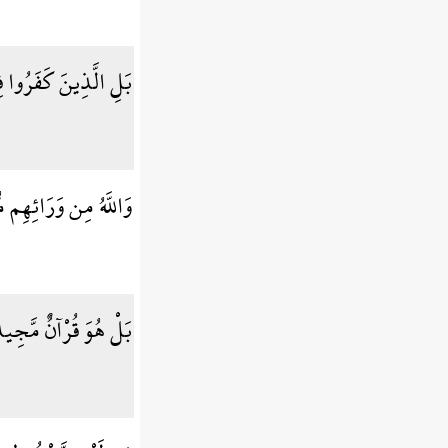
بَلِ الَّذِينَ كَفَرُو
وَاللَّهُ مِن وَرَائِهِم
بَلْ هُوَ قُرْآنٌ مَّجِي