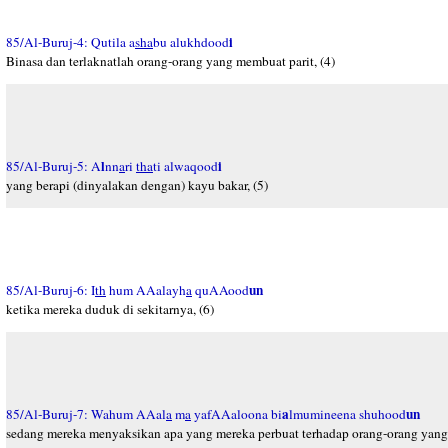
i
85/Al-Buruj-4: Qutila a
s
ha
bu alukhdood
Binasa dan terlaknatlah orang-orang yang membuat parit, (4)
l
i
85/Al-Buruj-5: A
nn
a
ri
tha
ti alwaqood
yang berapi (dinyalakan dengan) kayu bakar, (5)
un
85/Al-Buruj-6: I
th
hum AAalayh
a
quAAood
ketika mereka duduk di sekitarnya, (6)
a
un
85/Al-Buruj-7: Wahum AAal
a
m
a
yafAAaloona bi
lmumineena shuhood
sedang mereka menyaksikan apa yang mereka perbuat terhadap orang-orang yang 