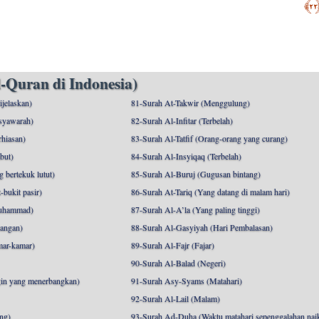
﴿
-Quran di Indonesia)
ijelaskan)
81-Surah At-Takwir (Menggulung)
syawarah)
82-Surah Al-Infitar (Terbelah)
hiasan)
83-Surah Al-Tatfif (Orang-orang yang curang)
but)
84-Surah Al-Insyiqaq (Terbelah)
 bertekuk lutut)
85-Surah Al-Buruj (Gugusan bintang)
bukit pasir)
86-Surah At-Tariq (Yang datang di malam hari)
uhammad)
87-Surah Al-A’la (Yang paling tinggi)
angan)
88-Surah Al-Gasyiyah (Hari Pembalasan)
mar-kamar)
89-Surah Al-Fajr (Fajar)
90-Surah Al-Balad (Negeri)
gin yang menerbangkan)
91-Surah Asy-Syams (Matahari)
92-Surah Al-Lail (Malam)
ng)
93-Surah Ad-Duha (Waktu matahari sepenggalahan nai