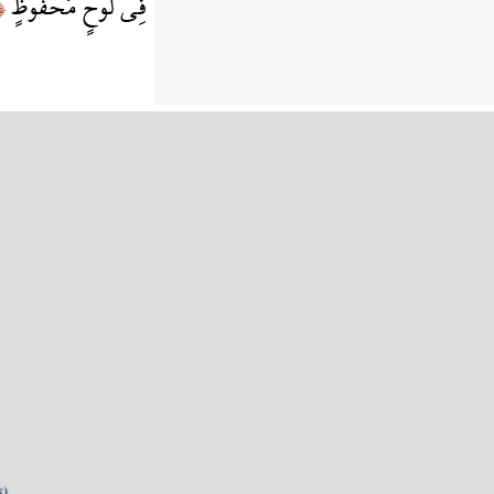
فِي لَوْحٍ مَّحْفُوظٍ
٢٢﴾
k)