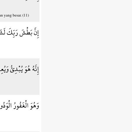
 yang besar. (11)
إِنَّ بَطْشَ رَبِّكَ لَ
إِنَّهُ هُوَ يُبْدِئُ وَيُع
وَهُوَ الْغَفُورُ الْوَدُو