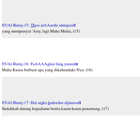
i
85/Al-Buruj-15:
Th
oo alAAarshi almajeed
yang mempunyai 'Arsy, lagi Maha Mulia, (15)
u
85/Al-Buruj-16: FaAAAA
a
lun lim
a
yureed
Maha Kuasa berbuat apa yang dikehendaki-Nya. (16)
i
85/Al-Buruj-17: Hal at
a
ka
h
adeethu aljunood
Sudahkah datang kepadamu berita kaum-kaum penentang, (17)