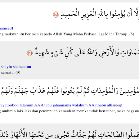
َّا أَن يُؤْمِنُوا بِاللَّهِ الْعَزِيزِ الْحَمِيدِ
﴿٨﴾
i
h
ameed
ng mukmin itu beriman kepada Allah Yang Maha Perkasa lagi Maha Terpuji, (8)
َّمَاوَاتِ وَالْأَرْضِ وَاللَّهُ عَلَى كُلِّ شَيْءٍ شَهِيدٌ
﴿٩﴾
un
 shayin shaheed
sesuatu. (9)
الْمُؤْمِنِينَ وَالْمُؤْمِنَاتِ ثُمَّ لَمْ يَتُوبُوا فَلَهُمْ عَذَابُ جَهَنَّمَ وَلَه
i
am yatooboo falahum AAa
tha
bu jahannama walahum AAa
tha
bu al
h
areeq
mukmin laki-laki dan perempuan kemudian mereka tidak bertaubat, maka bagi m
َعَمِلُوا الصَّالِحَاتِ لَهُمْ جَنَّاتٌ تَجْرِي مِن تَحْتِهَا الْأَنْهَارُ ذَلِكَ