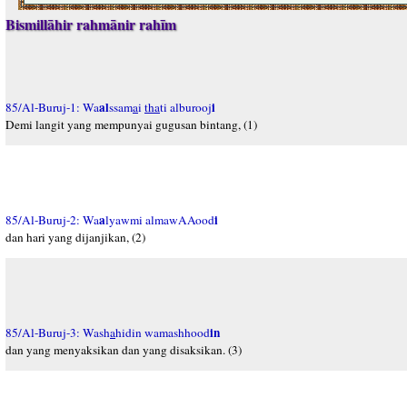
Bismillāhir rahmānir rahīm
al
i
85/Al-Buruj-1: Wa
ssam
a
i
tha
ti alburooj
Demi langit yang mempunyai gugusan bintang, (1)
a
i
85/Al-Buruj-2: Wa
lyawmi almawAAood
dan hari yang dijanjikan, (2)
in
85/Al-Buruj-3: Wash
a
hidin wamashhood
dan yang menyaksikan dan yang disaksikan. (3)