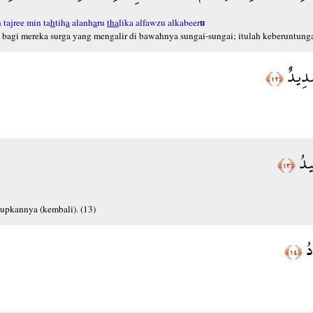
u
 tajree min ta
h
tih
a
alanh
a
ru
tha
lika alfawzu alkabeer
agi mereka surga yang mengalir di bawahnya sungai-sungai; itulah keberuntungan
شَدِيدٌ
﴿١٢﴾
ِيدُ
﴿١٣﴾
pkannya (kembali). (13)
دُ
﴿١٤﴾