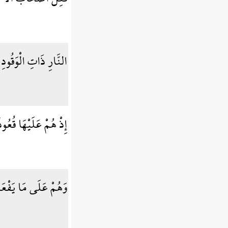
النَّارِ ذَاتِ الْوَقُودِ
إِذْ هُمْ عَلَيْهَا قُعُو
وَهُمْ عَلَى مَا يَفْعَل