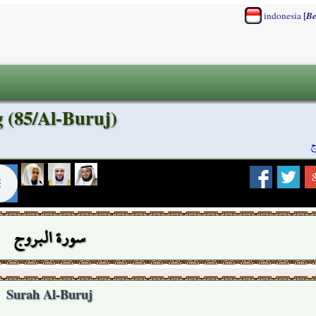
[
indonesia
Be
 (85/Al-Buruj)
ج
سورة البروج
Surah Al-Buruj