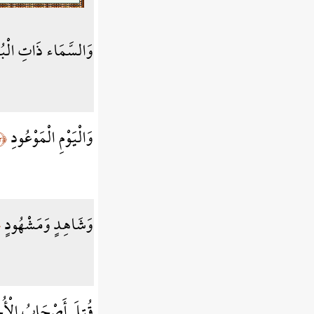
وَالسَّمَاء ذَاتِ الْب
وَالْيَوْمِ الْمَوْعُودِ
﴿٢﴾
وَشَاهِدٍ وَمَشْهُودٍ
﴾
قُتِلَ أَصْحَابُ الْأُ