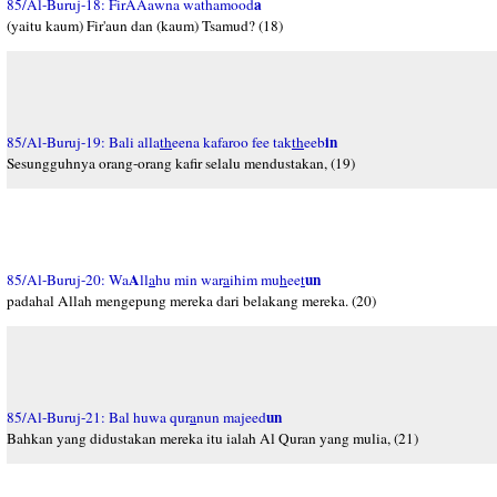
a
85/Al-Buruj-18: FirAAawna wathamood
(yaitu kaum) Fir'aun dan (kaum) Tsamud? (18)
in
85/Al-Buruj-19: Bali alla
th
eena kafaroo fee tak
th
eeb
Sesungguhnya orang-orang kafir selalu mendustakan, (19)
A
un
85/Al-Buruj-20: Wa
ll
a
hu min war
a
ihim mu
h
ee
t
padahal Allah mengepung mereka dari belakang mereka. (20)
un
85/Al-Buruj-21: Bal huwa qur
a
nun majeed
Bahkan yang didustakan mereka itu ialah Al Quran yang mulia, (21)