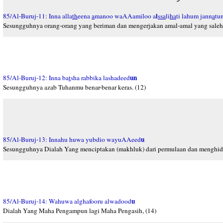
l
85/Al-Buruj-11: Inna alla
th
eena
a
manoo waAAamiloo a
ssa
li
ha
ti lahum jann
a
tun
Sesungguhnya orang-orang yang beriman dan mengerjakan amal-amal yang saleh b
un
85/Al-Buruj-12: Inna ba
t
sha rabbika lashadeed
Sesungguhnya azab Tuhanmu benar-benar keras. (12)
u
85/Al-Buruj-13: Innahu huwa yubdio wayuAAeed
Sesungguhnya Dialah Yang menciptakan (makhluk) dari permulaan dan menghidu
u
85/Al-Buruj-14: Wahuwa alghafooru alwadood
Dialah Yang Maha Pengampun lagi Maha Pengasih, (14)