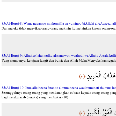
A
85/Al-Buruj-8: Wam
a
naqamoo minhum ill
a
an yuminoo bi
ll
a
hi alAAazeezi al
Dan mereka tidak menyiksa orang-orang mukmin itu melainkan karena orang-ora
l
a
A
85/Al-Buruj-9: Alla
th
ee lahu mulku a
ssam
a
w
a
ti wa
lar
d
i wa
ll
a
hu AAal
a
kulli
Yang mempunyai kerajaan langit dan bumi; dan Allah Maha Menyaksikan segala 
ُمْ عَذَابُ الْحَرِيقِ
﴿١٠﴾
a
85/Al-Buruj-10: Inna alla
th
eena fatanoo almumineena wa
lmumin
a
ti thumma l
Sesungguhnya orang-orang yang mendatangkan cobaan kepada orang-orang yang 
bagi mereka azab (neraka) yang membakar. (10)
 الْفَوْزُ الْكَبِيرُ
﴿١١﴾