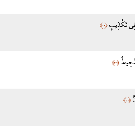
ا فِي تَكْذِيبٍ
﴿١٩﴾
 مُّحِيطٌ
﴿٢٠﴾
دٌ
﴿٢١﴾