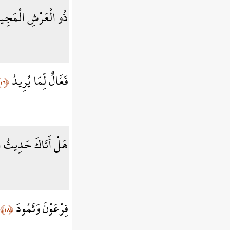
ذُو الْعَرْشِ الْمَجِي
فَعَّالٌ لِّمَا يُرِيدُ
﴿١٦﴾
هَلْ أَتَاكَ حَدِيثُ ا
فِرْعَوْنَ وَثَمُودَ
﴿١٨﴾