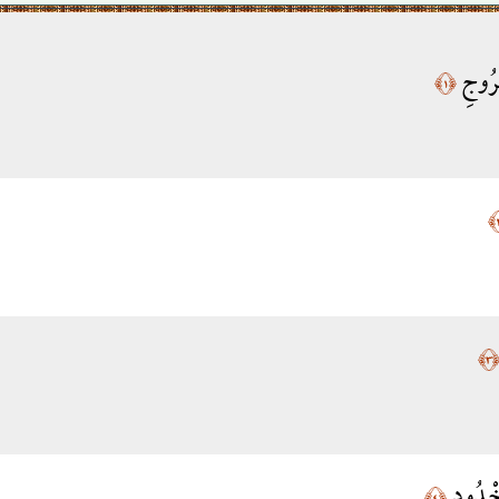
ُرُوجِ
﴿١﴾
﴿٣
خْدُودِ
﴿٤﴾