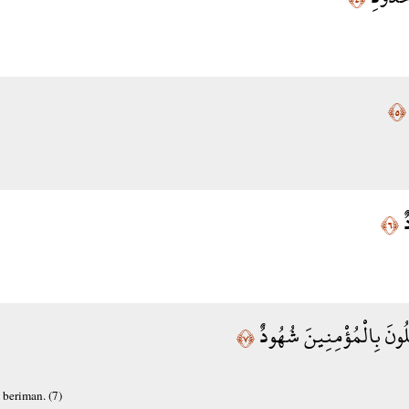
﴿٥﴾
دٌ
﴿٦﴾
ُونَ بِالْمُؤْمِنِينَ شُهُودٌ
﴿٧﴾
beriman. (7)