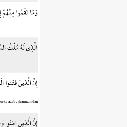
وَمَا نَقَمُوا مِنْهُمْ إِل
الَّذِي لَهُ مُلْكُ الس
إِنَّ الَّذِينَ فَتَنُوا 
ereka azab Jahannam dan
إِنَّ الَّذِينَ آمَنُوا و