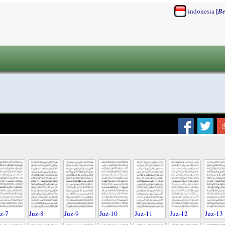
[
indonesia
Be
z-7
Juz-8
Juz-9
Juz-10
Juz-11
Juz-12
Juz-13