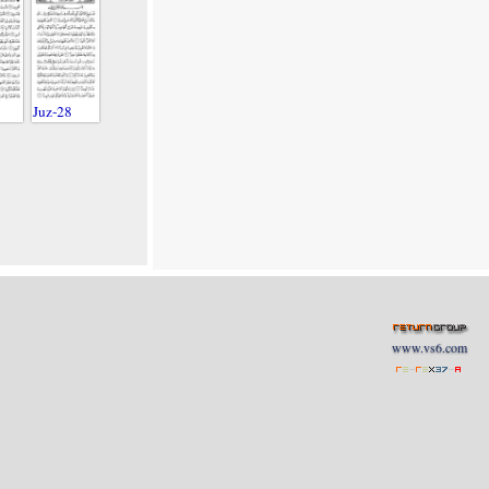
Juz-28
www.vs6.com