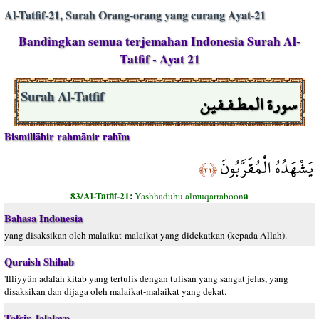
Al-Tatfif-21, Surah Orang-orang yang curang Ayat-21
Bandingkan semua terjemahan Indonesia Surah Al-
Tatfif - Ayat 21
سورة المطـفـفين
Surah Al-Tatfif
Bismillāhir rahmānir rahīm
يَشْهَدُهُ الْمُقَرَّبُونَ
﴿٢١﴾
83/Al-Tatfif-21:
a
Yashhaduhu almuqarraboon
Bahasa Indonesia
yang disaksikan oleh malaikat-malaikat yang didekatkan (kepada Allah).
Quraish Shihab
'Illiyyûn adalah kitab yang tertulis dengan tulisan yang sangat jelas, yang
disaksikan dan dijaga oleh malaikat-malaikat yang dekat.
Tafsir Jalalayn