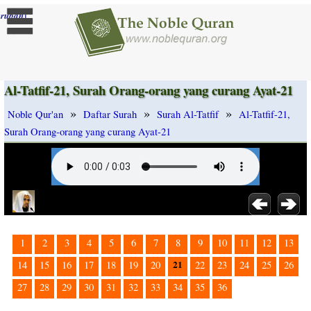
]
rubah
Al-Tatfif-21, Surah Orang-orang yang curang Ayat-21
»
»
»
Noble Qur'an
Daftar Surah
Surah Al-Tatfif
Al-Tatfif-21,
Surah Orang-orang yang curang Ayat-21
1
2
3
4
5
6
7
8
9
10
11
12
13
21
14
15
16
17
18
19
20
22
23
24
25
26
27
28
29
30
31
32
33
34
35
36