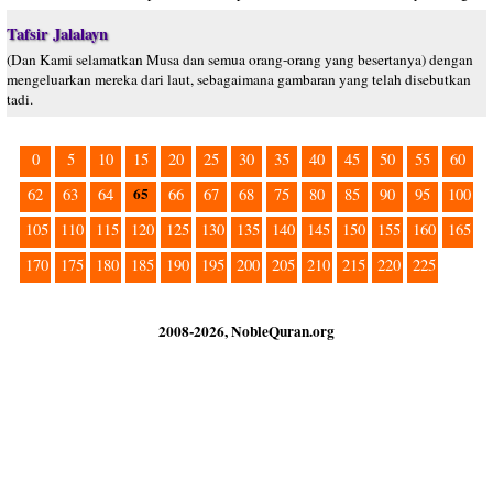
Tafsir Jalalayn
(Dan Kami selamatkan Musa dan semua orang-orang yang besertanya) dengan
mengeluarkan mereka dari laut, sebagaimana gambaran yang telah disebutkan
tadi.
0
5
10
15
20
25
30
35
40
45
50
55
60
65
62
63
64
66
67
68
75
80
85
90
95
100
105
110
115
120
125
130
135
140
145
150
155
160
165
170
175
180
185
190
195
200
205
210
215
220
225
2008-2026, NobleQuran.org