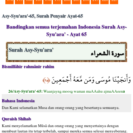
Asy-Syu'ara'-65, Surah Penyair Ayat-65
Bandingkan semua terjemahan Indonesia Surah Asy-
Syu'ara' - Ayat 65
سورة الشعراء
Surah Asy-Syu'ara'
Bismillāhir rahmānir rahīm
وَأَنجَيْنَا مُوسَى وَمَن مَّعَهُ أَجْمَعِينَ
﴿٦٥﴾
26/Asy-Syu'ara'-65:
a
Waanjayn
a
moos
a
waman maAAahu ajmaAAeen
Bahasa Indonesia
Dan Kami selamatkan Musa dan orang-orang yang besertanya semuanya.
Quraish Shihab
Kami menyelamatkan Mûsâ dan orang-orang yang menyertainya dengan
membuat lautan itu tetap terbelah, sampai mereka semua selesai menyeberang.