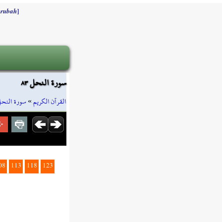
]
rubah
سورة النحل ٨٣
سورة النح
»
القرآن الكريم
08
113
118
123