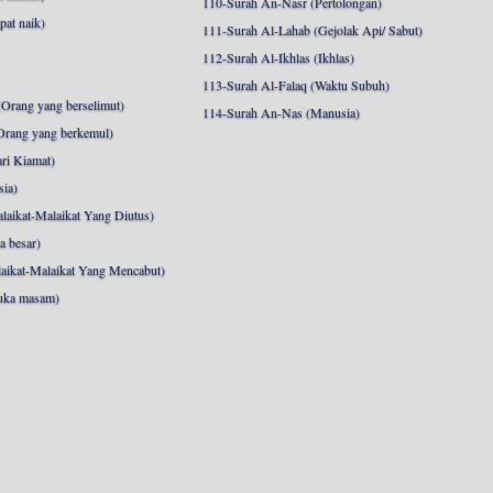
110-Surah An-Nasr (Pertolongan)
pat naik)
111-Surah Al-Lahab (Gejolak Api/ Sabut)
112-Surah Al-Ikhlas (Ikhlas)
113-Surah Al-Falaq (Waktu Subuh)
Orang yang berselimut)
114-Surah An-Nas (Manusia)
Orang yang berkemul)
ri Kiamat)
sia)
laikat-Malaikat Yang Diutus)
a besar)
aikat-Malaikat Yang Mencabut)
uka masam)