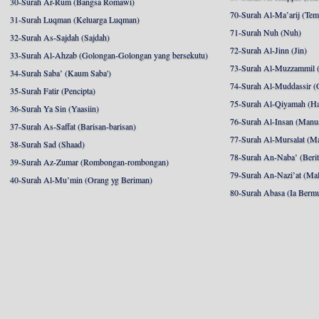
30-Surah Ar-Rum (Bangsa Romawi)
70-Surah Al-Ma’arij (Tem
31-Surah Luqman (Keluarga Luqman)
71-Surah Nuh (Nuh)
32-Surah As-Sajdah (Sajdah)
72-Surah Al-Jinn (Jin)
33-Surah Al-Ahzab (Golongan-Golongan yang bersekutu)
73-Surah Al-Muzzammil (
34-Surah Saba’ (Kaum Saba')
74-Surah Al-Muddassir (
35-Surah Fatir (Pencipta)
75-Surah Al-Qiyamah (Ha
36-Surah Ya Sin (Yaasiin)
76-Surah Al-Insan (Manu
37-Surah As-Saffat (Barisan-barisan)
77-Surah Al-Mursalat (Ma
38-Surah Sad (Shaad)
78-Surah An-Naba’ (Berit
39-Surah Az-Zumar (Rombongan-rombongan)
79-Surah An-Nazi’at (Mal
40-Surah Al-Mu’min (Orang yg Beriman)
80-Surah Abasa (Ia Berm