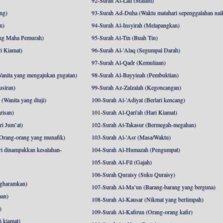
92-Surah Al-Lail (Malam)
ng)
93-Surah Ad-Duha (Waktu matahari sepenggalahan nai
n)
94-Surah Al-Insyirah (Melapangkan)
ng Maha Pemurah)
95-Surah At-Tin (Buah Tin)
i Kiamat)
96-Surah Al-'Alaq (Segumpal Darah)
97-Surah Al-Qadr (Kemuliaan)
anita yang mengajukan gugatan)
98-Surah Al-Bayyinah (Pembuktian)
siran)
99-Surah Az-Zalzalah (Kegoncangan)
Wanita yang diuji)
100-Surah Al-'Adiyat (Berlari kencang)
risan)
101-Surah Al-Qari'ah (Hari Kiamat)
i Jum’at)
102-Surah At-Takasur (Bermegah-megahan)
Orang-orang yang munafik)
103-Surah Al-'Asr (Masa/Waktu)
i dinampakkan kesalahan-
104-Surah Al-Humazah (Pengumpat)
105-Surah Al-Fil (Gajah)
106-Surah Quraisy (Suku Quraisy)
ngharamkan)
107-Surah Al-Ma’un (Barang-barang yang berguna)
aan)
108-Surah Al-Kausar (Nikmat yang berlimpah)
)
109-Surah Al-Kafirun (Orang-orang kafir)
 kiamat)