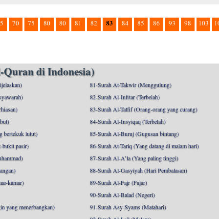
83
5
70
75
80
80
81
82
84
85
86
93
98
103
1
-Quran di Indonesia)
ijelaskan)
81-Surah At-Takwir (Menggulung)
syawarah)
82-Surah Al-Infitar (Terbelah)
hiasan)
83-Surah Al-Tatfif (Orang-orang yang curang)
but)
84-Surah Al-Insyiqaq (Terbelah)
 bertekuk lutut)
85-Surah Al-Buruj (Gugusan bintang)
bukit pasir)
86-Surah At-Tariq (Yang datang di malam hari)
uhammad)
87-Surah Al-A’la (Yang paling tinggi)
angan)
88-Surah Al-Gasyiyah (Hari Pembalasan)
mar-kamar)
89-Surah Al-Fajr (Fajar)
90-Surah Al-Balad (Negeri)
gin yang menerbangkan)
91-Surah Asy-Syams (Matahari)