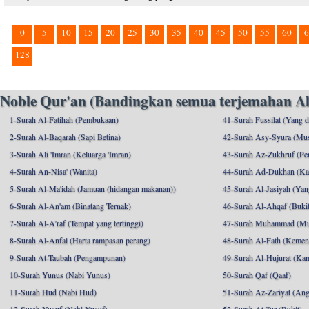
0
5
10
15
20
25
30
35
40
45
50
55
60
6
128
Noble Qur'an (Bandingkan semua terjemahan Al
1-Surah Al-Fatihah (Pembukaan)
41-Surah Fussilat (Yang d
2-Surah Al-Baqarah (Sapi Betina)
42-Surah Asy-Syura (Mu
3-Surah Ali 'Imran (Keluarga 'Imran)
43-Surah Az-Zukhruf (Per
4-Surah An-Nisa' (Wanita)
44-Surah Ad-Dukhan (Ka
5-Surah Al-Ma'idah (Jamuan (hidangan makanan))
45-Surah Al-Jasiyah (Yang
6-Surah Al-An'am (Binatang Ternak)
46-Surah Al-Ahqaf (Bukit-
7-Surah Al-A’raf (Tempat yang tertinggi)
47-Surah Muhammad (M
8-Surah Al-Anfal (Harta rampasan perang)
48-Surah Al-Fath (Kemen
9-Surah At-Taubah (Pengampunan)
49-Surah Al-Hujurat (Ka
10-Surah Yunus (Nabi Yunus)
50-Surah Qaf (Qaaf)
11-Surah Hud (Nabi Hud)
51-Surah Az-Zariyat (An