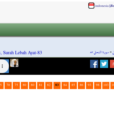
[
indonesia
Be
سورة النحل ٨٣
»
ل
, Surah Lebah Ayat-83
83
5
70
75
80
80
81
82
84
85
86
93
98
103
1