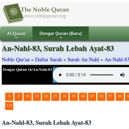
Al-Quran
Dengar Quran (Baru)
+
+
An-Nahl-83, Surah Lebah Ayat-83
Noble Qur'an
»
Daftar Surah
»
Surah An-Nahl
»
An-Nahl-83
Dengar Quran 16/An-Nahl-83
0
5
10
15
20
25
30
35
40
45
50
55
60
6
128
An-Nahl-83, Surah Lebah Ayat-83