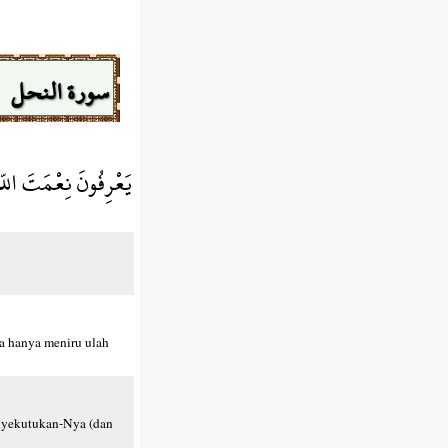
سورة النحل
يَعْرِفُونَ نِعْمَتَ اللّه
ka hanya meniru ulah
enyekutukan-Nya (dan