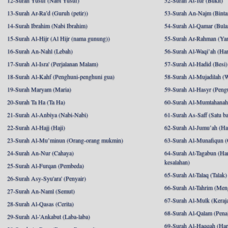
12-Surah Yusuf (Nabi Yusuf)
52-Surah At-Tur (Bukit)
13-Surah Ar-Ra’d (Guruh (petir))
53-Surah An-Najm (Binta
14-Surah Ibrahim (Nabi Ibrahim)
54-Surah Al-Qamar (Bula
15-Surah Al-Hijr (Al Hijr (nama gunung))
55-Surah Ar-Rahman (Ya
16-Surah An-Nahl (Lebah)
56-Surah Al-Waqi’ah (Har
17-Surah Al-Isra' (Perjalanan Malam)
57-Surah Al-Hadid (Besi)
18-Surah Al-Kahf (Penghuni-penghuni gua)
58-Surah Al-Mujadilah (W
19-Surah Maryam (Maria)
59-Surah Al-Hasyr (Pengu
20-Surah Ta Ha (Ta Ha)
60-Surah Al-Mumtahanah (
21-Surah Al-Anbiya (Nabi-Nabi)
61-Surah As-Saff (Satu ba
22-Surah Al-Hajj (Haji)
62-Surah Al-Jumu’ah (Har
23-Surah Al-Mu’minun (Orang-orang mukmin)
63-Surah Al-Munafiqun (
24-Surah An-Nur (Cahaya)
64-Surah At-Tagabun (Har
kesalahan)
25-Surah Al-Furqan (Pembeda)
65-Surah At-Talaq (Talak)
26-Surah Asy-Syu'ara' (Penyair)
66-Surah At-Tahrim (Me
27-Surah An-Naml (Semut)
67-Surah Al-Mulk (Keraj
28-Surah Al-Qasas (Cerita)
68-Surah Al-Qalam (Pena
29-Surah Al-'Ankabut (Laba-laba)
69-Surah Al-Haqqah (Hari