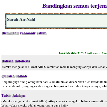
Bandingkan semua terjema
Surah An-Nahl
Bismillāhir rahmānir rahīm
16/An-Nahl-83:
YaAArifoona niAAm
Bahasa Indonesia
Mereka mengetahui nikmat Allah, kemudian mereka mengingkarinya dan kebanya
Quraish Shihab
Berpalingnya orang-orang kafir dari Islam itu bukan disebabkan oleh ketidakta
para pendahulu yang ingkar dan enggan bersyukur. Begitulah kenyataannya, sehi
Tafsir Jalalayn
(Mereka mengetahui nikmat Allah) artinya mereka mengakui bahwa semua nikmat
kebanyakan mereka adalah orang-orang yang kafir).