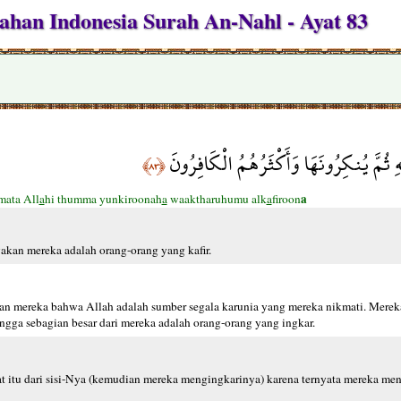
han Indonesia Surah An-Nahl - Ayat 83
ِ ثُمَّ يُنكِرُونَهَا وَأَكْثَرُهُمُ الْكَافِرُونَ
﴿٨٣﴾
a
ata All
a
hi thumma yunkiroonah
a
waaktharuhumu alk
a
firoon
kan mereka adalah orang-orang yang kafir.
huan mereka bahwa Allah adalah sumber segala karunia yang mereka nikmati. Mere
ngga sebagian besar dari mereka adalah orang-orang yang ingkar.
 itu dari sisi-Nya (kemudian mereka mengingkarinya) karena ternyata mereka m