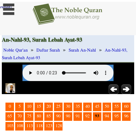
]
rubah
An-Nahl-93, Surah Lebah Ayat-93
»
»
»
Noble Qur'an
Daftar Surah
Surah An-Nahl
An-Nahl-93,
Surah Lebah Ayat-93
0
5
10
15
20
25
30
35
40
45
50
55
60
93
65
70
75
80
85
90
90
91
92
94
95
96
103
108
113
118
123
128