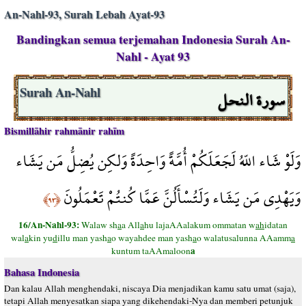
An-Nahl-93, Surah Lebah Ayat-93
Bandingkan semua terjemahan Indonesia Surah An-
Nahl - Ayat 93
سورة النحل
Surah An-Nahl
Bismillāhir rahmānir rahīm
وَلَوْ شَاء اللّهُ لَجَعَلَكُمْ أُمَّةً وَاحِدَةً وَلكِن يُضِلُّ مَن يَشَاء
وَيَهْدِي مَن يَشَاء وَلَتُسْأَلُنَّ عَمَّا كُنتُمْ تَعْمَلُونَ
﴿٩٣﴾
16/An-Nahl-93:
Walaw sh
a
a All
a
hu lajaAAalakum ommatan w
ah
idatan
wal
a
kin yu
d
illu man yash
a
o wayahdee man yash
a
o walatusalunna AAamm
a
a
kuntum taAAmaloon
Bahasa Indonesia
Dan kalau Allah menghendaki, niscaya Dia menjadikan kamu satu umat (saja),
tetapi Allah menyesatkan siapa yang dikehendaki-Nya dan memberi petunjuk