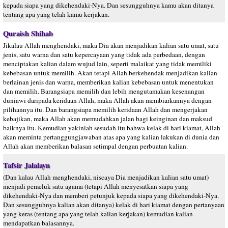
kepada siapa yang dikehendaki-Nya. Dan sesungguhnya kamu akan ditanya
tentang apa yang telah kamu kerjakan.
Quraish Shihab
Jikalau Allah menghendaki, maka Dia akan menjadikan kalian satu umat, satu
jenis, satu warna dan satu kepercayaan yang tidak ada perbedaan, dengan
menciptakan kalian dalam wujud lain, seperti malaikat yang tidak memiliki
kebebasan untuk memilih. Akan tetapi Allah berkehendak menjadikan kalian
berlainan jenis dan warna, memberikan kalian kebebasan untuk menentukan
dan memilih. Barangsiapa memilih dan lebih mengutamakan kesenangan
duniawi daripada keridaan Allah, maka Allah akan membiarkannya dengan
pilihannya itu. Dan barangsiapa memilih keridaan Allah dan mengerjakan
kebajikan, maka Allah akan memudahkan jalan bagi keinginan dan maksud
baiknya itu. Kemudian yakinlah sesudah itu bahwa kelak di hari kiamat, Allah
akan meminta pertanggungjawaban atas apa yang kalian lakukan di dunia dan
Allah akan memberikan balasan setimpal dengan perbuatan kalian.
Tafsir Jalalayn
(Dan kalau Allah menghendaki, niscaya Dia menjadikan kalian satu umat)
menjadi pemeluk satu agama (tetapi Allah menyesatkan siapa yang
dikehendaki-Nya dan memberi petunjuk kepada siapa yang dikehendaki-Nya.
Dan sesungguhnya kalian akan ditanya) kelak di hari kiamat dengan pertanyaan
yang keras (tentang apa yang telah kalian kerjakan) kemudian kalian
mendapatkan balasannya.