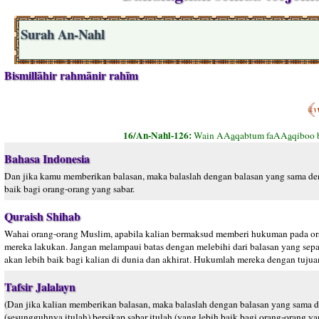
Surah An-Nahl
Bismillāhir rahmānir rahīm
16/An-Nahl-126:
Wain AA
a
qabtum faAA
a
qiboo 
Bahasa Indonesia
Dan jika kamu memberikan balasan, maka balaslah dengan balasan yang sama den
baik bagi orang-orang yang sabar.
Quraish Shihab
Wahai orang-orang Muslim, apabila kalian bermaksud memberi hukuman pada ora
mereka lakukan. Jangan melampaui batas dengan melebihi dari balasan yang sepad
akan lebih baik bagi kalian di dunia dan akhirat. Hukumlah mereka dengan tuj
Tafsir Jalalayn
(Dan jika kalian memberikan balasan, maka balaslah dengan balasan yang sama d
(sesungguhnya itulah) bersikap sabar itulah (yang lebih baik bagi orang-orang