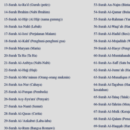
13-Surah Ar-Ra’d (Guruh (petir))
53-Surah An-Najm (Binta
14-Surah Ibrahim (Nabi Ibrahim)
54-Surah Al-Qamar (Bula
15-Surah Al-Hijr (Al Hijr (nama gunung))
55-Surah Ar-Rahman (Ya
16-Surah An-Nahl (Lebah)
56-Surah Al-Waqi’ah (Har
17-Surah Al-Isra' (Perjalanan Malam)
57-Surah Al-Hadid (Besi)
18-Surah Al-Kahf (Penghuni-penghuni gua)
58-Surah Al-Mujadilah (W
19-Surah Maryam (Maria)
59-Surah Al-Hasyr (Pengu
20-Surah Ta Ha (Ta Ha)
60-Surah Al-Mumtahanah (
21-Surah Al-Anbiya (Nabi-Nabi)
61-Surah As-Saff (Satu ba
22-Surah Al-Hajj (Haji)
62-Surah Al-Jumu’ah (Har
23-Surah Al-Mu’minun (Orang-orang mukmin)
63-Surah Al-Munafiqun (
24-Surah An-Nur (Cahaya)
64-Surah At-Tagabun (Har
kesalahan)
25-Surah Al-Furqan (Pembeda)
65-Surah At-Talaq (Talak)
26-Surah Asy-Syu'ara' (Penyair)
66-Surah At-Tahrim (Me
27-Surah An-Naml (Semut)
67-Surah Al-Mulk (Keraj
28-Surah Al-Qasas (Cerita)
68-Surah Al-Qalam (Pena
29-Surah Al-'Ankabut (Laba-laba)
69-Surah Al-Haqqah (Hari
30-Surah Ar-Rum (Bangsa Romawi)