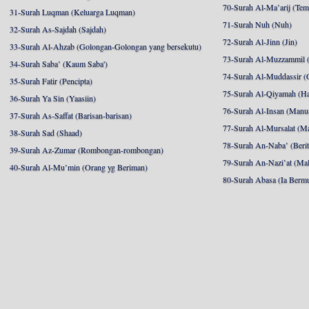
70-Surah Al-Ma’arij (Tem
31-Surah Luqman (Keluarga Luqman)
71-Surah Nuh (Nuh)
32-Surah As-Sajdah (Sajdah)
72-Surah Al-Jinn (Jin)
33-Surah Al-Ahzab (Golongan-Golongan yang bersekutu)
73-Surah Al-Muzzammil (
34-Surah Saba’ (Kaum Saba')
74-Surah Al-Muddassir (
35-Surah Fatir (Pencipta)
75-Surah Al-Qiyamah (Ha
36-Surah Ya Sin (Yaasiin)
76-Surah Al-Insan (Manu
37-Surah As-Saffat (Barisan-barisan)
77-Surah Al-Mursalat (Ma
38-Surah Sad (Shaad)
78-Surah An-Naba’ (Berit
39-Surah Az-Zumar (Rombongan-rombongan)
79-Surah An-Nazi’at (Mal
40-Surah Al-Mu’min (Orang yg Beriman)
80-Surah Abasa (Ia Berm