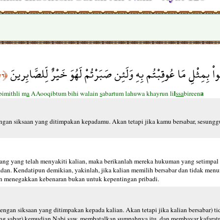
بُواْ بِمِثْلِ مَا عُوقِبْتُم بِهِ وَلَئِن صَبَرْتُمْ لَهُوَ خَيْرٌ لِّلصَّابِرينَ
﴿١٢٦﴾
l
a
bimithli m
a
AAooqibtum bihi walain
s
abartum lahuwa khayrun li
ssa
bireen
gan siksaan yang ditimpakan kepadamu. Akan tetapi jika kamu bersabar, sesungg
ng yang telah menyakiti kalian, maka berikanlah mereka hukuman yang setimpal
an. Kendatipun demikian, yakinlah, jika kalian memilih bersabar dan tidak menun
uan menegakkan kebenaran bukan untuk kepentingan pribadi.
engan siksaan yang ditimpakan kepada kalian. Akan tetapi jika kalian bersabar) 
 yang sabar) kemudian Nabi saw. membatalkan sumpahnya itu, dan membayar kafara