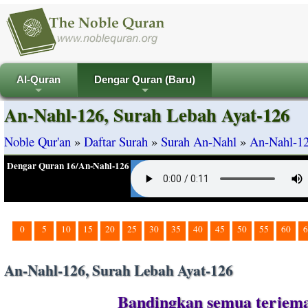
Al-Quran
Dengar Quran (Baru)
+
+
An-Nahl-126, Surah Lebah Ayat-126
Noble Qur'an
»
Daftar Surah
»
Surah An-Nahl
»
An-Nahl-12
Dengar Quran 16/An-Nahl-126
0
5
10
15
20
25
30
35
40
45
50
55
60
6
An-Nahl-126, Surah Lebah Ayat-126
Bandingkan semua terjema