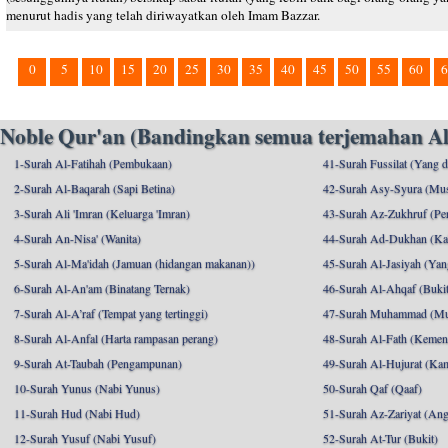
menurut hadis yang telah diriwayatkan oleh Imam Bazzar.
0
5
10
15
20
25
30
35
40
45
50
55
60
6
Noble Qur'an (Bandingkan semua terjemahan Al
1-Surah Al-Fatihah (Pembukaan)
41-Surah Fussilat (Yang d
2-Surah Al-Baqarah (Sapi Betina)
42-Surah Asy-Syura (Mu
3-Surah Ali 'Imran (Keluarga 'Imran)
43-Surah Az-Zukhruf (Per
4-Surah An-Nisa' (Wanita)
44-Surah Ad-Dukhan (Ka
5-Surah Al-Ma'idah (Jamuan (hidangan makanan))
45-Surah Al-Jasiyah (Yang
6-Surah Al-An'am (Binatang Ternak)
46-Surah Al-Ahqaf (Bukit-
7-Surah Al-A’raf (Tempat yang tertinggi)
47-Surah Muhammad (M
8-Surah Al-Anfal (Harta rampasan perang)
48-Surah Al-Fath (Kemen
9-Surah At-Taubah (Pengampunan)
49-Surah Al-Hujurat (Ka
10-Surah Yunus (Nabi Yunus)
50-Surah Qaf (Qaaf)
11-Surah Hud (Nabi Hud)
51-Surah Az-Zariyat (An
12-Surah Yusuf (Nabi Yusuf)
52-Surah At-Tur (Bukit)