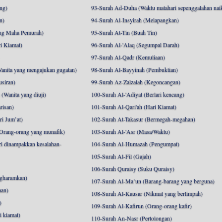
ng)
93-Surah Ad-Duha (Waktu matahari sepenggalahan nai
n)
94-Surah Al-Insyirah (Melapangkan)
ng Maha Pemurah)
95-Surah At-Tin (Buah Tin)
i Kiamat)
96-Surah Al-'Alaq (Segumpal Darah)
97-Surah Al-Qadr (Kemuliaan)
anita yang mengajukan gugatan)
98-Surah Al-Bayyinah (Pembuktian)
siran)
99-Surah Az-Zalzalah (Kegoncangan)
Wanita yang diuji)
100-Surah Al-'Adiyat (Berlari kencang)
risan)
101-Surah Al-Qari'ah (Hari Kiamat)
i Jum’at)
102-Surah At-Takasur (Bermegah-megahan)
Orang-orang yang munafik)
103-Surah Al-'Asr (Masa/Waktu)
i dinampakkan kesalahan-
104-Surah Al-Humazah (Pengumpat)
105-Surah Al-Fil (Gajah)
106-Surah Quraisy (Suku Quraisy)
ngharamkan)
107-Surah Al-Ma’un (Barang-barang yang berguna)
aan)
108-Surah Al-Kausar (Nikmat yang berlimpah)
)
109-Surah Al-Kafirun (Orang-orang kafir)
 kiamat)
110-Surah An-Nasr (Pertolongan)