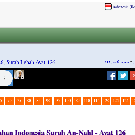
[
indonesia
Be
سورة النحل ١٢٦
»
ل
6, Surah Lebah Ayat-126
5
70
75
80
85
90
95
100
105
110
115
120
123
124
1
han Indonesia Surah An-Nahl - Ayat 126