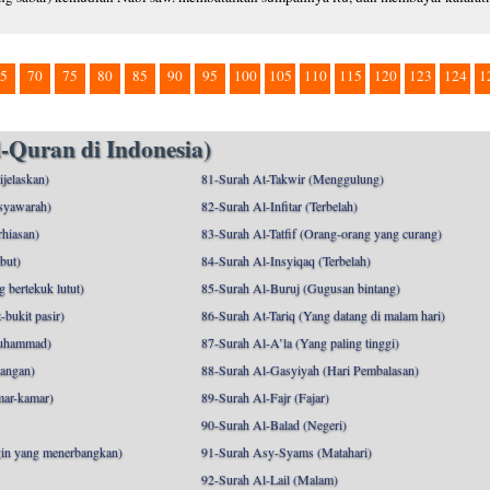
5
70
75
80
85
90
95
100
105
110
115
120
123
124
1
-Quran di Indonesia)
ijelaskan)
81-Surah At-Takwir (Menggulung)
syawarah)
82-Surah Al-Infitar (Terbelah)
hiasan)
83-Surah Al-Tatfif (Orang-orang yang curang)
but)
84-Surah Al-Insyiqaq (Terbelah)
 bertekuk lutut)
85-Surah Al-Buruj (Gugusan bintang)
bukit pasir)
86-Surah At-Tariq (Yang datang di malam hari)
uhammad)
87-Surah Al-A’la (Yang paling tinggi)
angan)
88-Surah Al-Gasyiyah (Hari Pembalasan)
mar-kamar)
89-Surah Al-Fajr (Fajar)
90-Surah Al-Balad (Negeri)
gin yang menerbangkan)
91-Surah Asy-Syams (Matahari)
92-Surah Al-Lail (Malam)