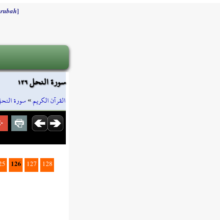
]
rubah
سورة النحل ١٢٦
سورة النح
»
القرآن الكريم
126
25
127
128