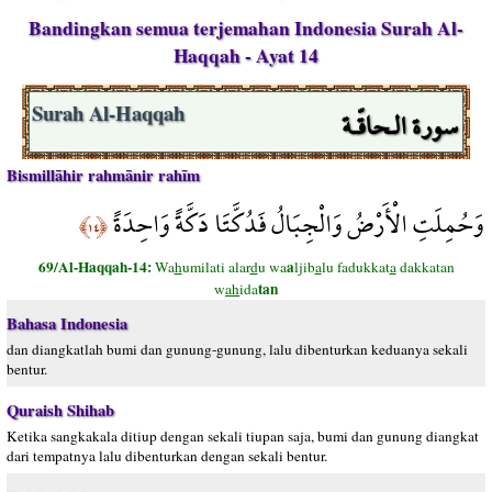
Bandingkan semua terjemahan Indonesia Surah Al-
Haqqah - Ayat 14
سورة الـحاقّـة
Surah Al-Haqqah
Bismillāhir rahmānir rahīm
وَحُمِلَتِ الْأَرْضُ وَالْجِبَالُ فَدُكَّتَا دَكَّةً وَاحِدَةً
﴿١٤﴾
69/Al-Haqqah-14:
a
Wa
h
umilati alar
d
u wa
ljib
a
lu fadukkat
a
dakkatan
tan
w
ah
ida
Bahasa Indonesia
dan diangkatlah bumi dan gunung-gunung, lalu dibenturkan keduanya sekali
bentur.
Quraish Shihab
Ketika sangkakala ditiup dengan sekali tiupan saja, bumi dan gunung diangkat
dari tempatnya lalu dibenturkan dengan sekali bentur.