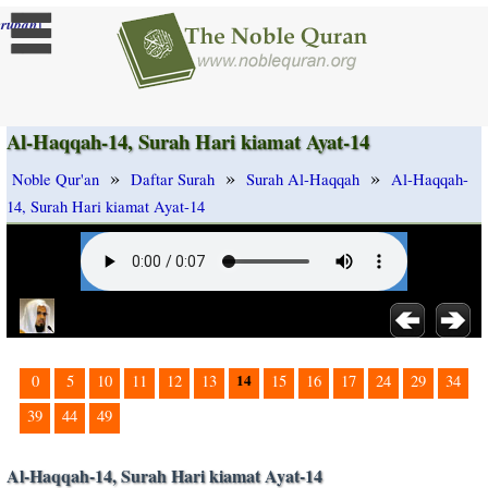
]
rubah
Al-Haqqah-14, Surah Hari kiamat Ayat-14
»
»
»
Noble Qur'an
Daftar Surah
Surah Al-Haqqah
Al-Haqqah-
14, Surah Hari kiamat Ayat-14
14
0
5
10
11
12
13
15
16
17
24
29
34
39
44
49
Al-Haqqah-14, Surah Hari kiamat Ayat-14