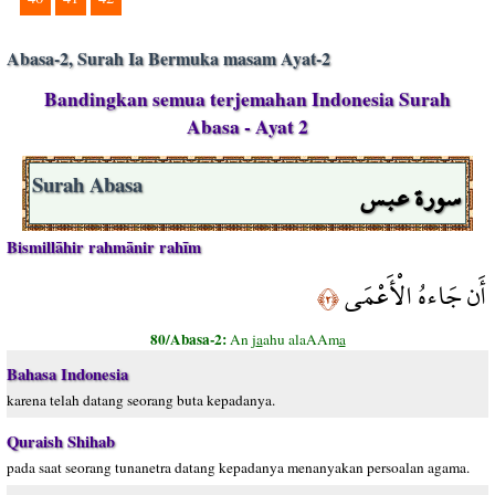
Abasa-2, Surah Ia Bermuka masam Ayat-2
Bandingkan semua terjemahan Indonesia Surah
Abasa - Ayat 2
سورة عبس
Surah Abasa
Bismillāhir rahmānir rahīm
أَن جَاءهُ الْأَعْمَى
﴿٢﴾
80/Abasa-2:
An j
a
ahu alaAAm
a
Bahasa Indonesia
karena telah datang seorang buta kepadanya.
Quraish Shihab
pada saat seorang tunanetra datang kepadanya menanyakan persoalan agama.