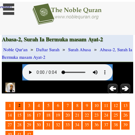
]
rubah
Abasa-2, Surah Ia Bermuka masam Ayat-2
»
»
»
Noble Qur'an
Daftar Surah
Surah Abasa
Abasa-2, Surah Ia
Bermuka masam Ayat-2
2
1
3
4
5
6
7
8
9
10
11
12
13
14
15
16
17
18
19
20
21
22
23
24
25
26
27
28
29
30
31
32
33
34
35
36
37
38
39
40
41
42