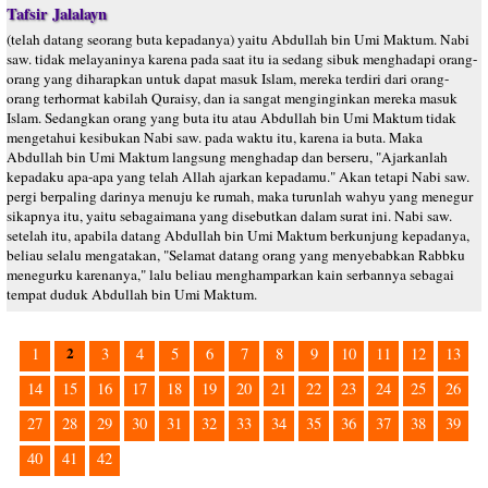
Tafsir Jalalayn
(telah datang seorang buta kepadanya) yaitu Abdullah bin Umi Maktum. Nabi
saw. tidak melayaninya karena pada saat itu ia sedang sibuk menghadapi orang-
orang yang diharapkan untuk dapat masuk Islam, mereka terdiri dari orang-
orang terhormat kabilah Quraisy, dan ia sangat menginginkan mereka masuk
Islam. Sedangkan orang yang buta itu atau Abdullah bin Umi Maktum tidak
mengetahui kesibukan Nabi saw. pada waktu itu, karena ia buta. Maka
Abdullah bin Umi Maktum langsung menghadap dan berseru, "Ajarkanlah
kepadaku apa-apa yang telah Allah ajarkan kepadamu." Akan tetapi Nabi saw.
pergi berpaling darinya menuju ke rumah, maka turunlah wahyu yang menegur
sikapnya itu, yaitu sebagaimana yang disebutkan dalam surat ini. Nabi saw.
setelah itu, apabila datang Abdullah bin Umi Maktum berkunjung kepadanya,
beliau selalu mengatakan, "Selamat datang orang yang menyebabkan Rabbku
menegurku karenanya," lalu beliau menghamparkan kain serbannya sebagai
tempat duduk Abdullah bin Umi Maktum.
2
1
3
4
5
6
7
8
9
10
11
12
13
14
15
16
17
18
19
20
21
22
23
24
25
26
27
28
29
30
31
32
33
34
35
36
37
38
39
40
41
42