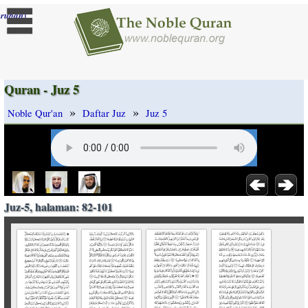
]
rubah
Quran - Juz 5
»
»
Noble Qur'an
Daftar Juz
Juz 5
Juz-5, halaman: 82-101