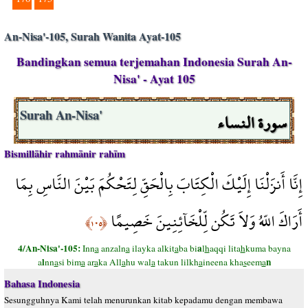
An-Nisa'-105, Surah Wanita Ayat-105
Bandingkan semua terjemahan Indonesia Surah An-
Nisa' - Ayat 105
سورة النساء
Surah An-Nisa'
Bismillāhir rahmānir rahīm
إِنَّا أَنزَلْنَا إِلَيْكَ الْكِتَابَ بِالْحَقِّ لِتَحْكُمَ بَيْنَ النَّاسِ بِمَا
أَرَاكَ اللّهُ وَلاَ تَكُن لِّلْخَآئِنِينَ خَصِيمًا
﴿١٠٥﴾
4/An-Nisa'-105:
a
Inn
a
anzaln
a
ilayka alkit
a
ba bi
l
h
aqqi lita
h
kuma bayna
l
n
a
nn
a
si bim
a
ar
a
ka All
a
hu wal
a
takun lilkh
a
ineena kha
s
eem
a
Bahasa Indonesia
Sesungguhnya Kami telah menurunkan kitab kepadamu dengan membawa