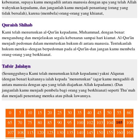
kebenaran, supaya kamu mengadili antara manusia dengan apa yang telah Allah
wahyukan kepadamu, dan janganlah kamu menjadi penantang (orang yang
tidak bersalah), karena (membela) orang-orang yang khianat,
Quraish Shihab
Kami telah menurunkan al-Qur'ân kepadamu, Muhammad, dengan benar:
mengandung dan menjelaskan segala kebenaran sampai hari kiamat. Al-Qur'ân
menjadi pedoman dalam memutuskan hukum di antara manusia. Tentukanlah
hukum mereka--dengan berpedoman pada al-Qur'ân-dan jangan kamu membela
orang-orang yang berkhianat.
Tafsir Jalalayn
(Sesungguhnya Kami telah menurunkan kitab kepadamu) yakni Alquran
(dengan benar) kaitannya ialah kepada "menurunkan" (agar kamu mengadili di
antara manusia dengan apa yang telah diajarkan Allah kepadamu). (Dan
janganlah kamu menjadi pembela bagi orang yang berkhianat) seperti Thu`mah
dan menjadi penentang mereka atau pihak lawannya.
0
5
10
15
20
25
30
35
40
45
50
55
60
105
65
70
75
80
85
90
95
100
102
103
104
106
107
108
115
120
125
130
135
140
145
150
155
160
165