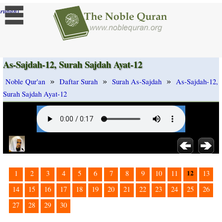
]
rubah
As-Sajdah-12, Surah Sajdah Ayat-12
»
»
»
Noble Qur'an
Daftar Surah
Surah As-Sajdah
As-Sajdah-12,
Surah Sajdah Ayat-12
12
1
2
3
4
5
6
7
8
9
10
11
13
14
15
16
17
18
19
20
21
22
23
24
25
26
27
28
29
30