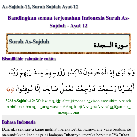
As-Sajdah-12, Surah Sajdah Ayat-12
Bandingkan semua terjemahan Indonesia Surah As-
Sajdah - Ayat 12
سورة السجدة
Surah As-Sajdah
Bismillāhir rahmānir rahīm
وَلَوْ تَرَى إِذِ الْمُجْرِمُونَ نَاكِسُو رُؤُوسِهِمْ عِندَ رَبِّهِمْ رَبَّنَا
أَبْصَرْنَا وَسَمِعْنَا فَارْجِعْنَا نَعْمَلْ صَالِحًا إِنَّا مُوقِنُونَ
﴿١٢﴾
32/As-Sajdah-12:
Walaw tar
a
i
th
i almujrimoona n
a
kisoo ruoosihim AAinda
rabbihim rabban
a
ab
s
arn
a
wasamiAAn
a
faarjiAAn
a
naAAmal
sa
li
h
an inn
a
a
mooqinoon
Bahasa Indonesia
Dan, jika sekiranya kamu melihat mereka ketika orang-orang yang berdosa itu
menundukkan kepalanya di hadapan Tuhannya, (mereka berkata): "Ya Tuhan