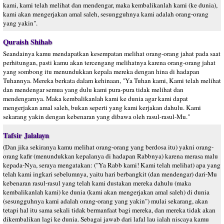
kami, kami telah melihat dan mendengar, maka kembalikanlah kami (ke dunia),
kami akan mengerjakan amal saleh, sesungguhnya kami adalah orang-orang
yang yakin".
Quraish Shihab
Seandainya kamu mendapatkan kesempatan melihat orang-orang jahat pada saat
perhitungan, pasti kamu akan tercengang melihatnya karena orang-orang jahat
yang sombong itu menundukkan kepala mereka dengan hina di hadapan
Tuhannya. Mereka berkata dalam kehinaan, "Ya Tuhan kami, Kami telah melihat
dan mendengar semua yang dulu kami pura-pura tidak melihat dan
mendengarnya. Maka kembalikanlah kami ke dunia agar kami dapat
mengerjakan amal saleh, bukan seperti yang kami kerjakan dahulu. Kami
sekarang yakin dengan kebenaran yang dibawa oleh rasul-rasul-Mu."
Tafsir Jalalayn
(Dan jika sekiranya kamu melihat orang-orang yang berdosa itu) yakni orang-
orang kafir (menundukkan kepalanya di hadapan Rabbnya) karena merasa malu
kepada-Nya, seraya mengatakan: ("Ya Rabb kami! Kami telah melihat) apa yang
telah kami ingkari sebelumnya, yaitu hari berbangkit (dan mendengar) dari-Mu
kebenaran rasul-rasul yang telah kami dustakan mereka dahulu (maka
kembalikanlah kami) ke dunia (kami akan mengerjakan amal saleh) di dunia
(sesungguhnya kami adalah orang-orang yang yakin") mulai sekarang, akan
tetapi hal itu sama sekali tidak bermanfaat bagi mereka, dan mereka tidak akan
dikembalikan lagi ke dunia. Sebagai jawab dari lafal lau ialah niscaya kamu