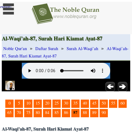
]
rubah
Al-Waqi’ah-87, Surah Hari Kiamat Ayat-87
»
»
»
Noble Qur'an
Daftar Surah
Surah Al-Waqi’ah
Al-Waqi’ah-
87, Surah Hari Kiamat Ayat-87
0
5
10
15
20
25
30
35
40
45
50
55
60
87
65
70
75
80
84
85
86
88
89
90
Al-Waqi’ah-87, Surah Hari Kiamat Ayat-87