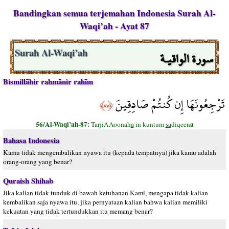
Bandingkan semua terjemahan Indonesia Surah Al-
Waqi’ah - Ayat 87
سورة الواقيـة
Surah Al-Waqi’ah
Bismillāhir rahmānir rahīm
تَرْجِعُونَهَا إِن كُنتُمْ صَادِقِينَ
﴿٨٧﴾
56/Al-Waqi’ah-87:
a
TarjiAAoonah
a
in kuntum
sa
diqeen
Bahasa Indonesia
Kamu tidak mengembalikan nyawa itu (kepada tempatnya) jika kamu adalah
orang-orang yang benar?
Quraish Shihab
Jika kalian tidak tunduk di bawah ketuhanan Kami, mengapa tidak kalian
kembalikan saja nyawa itu, jika pernyataan kalian bahwa kalian memiliki
kekuatan yang tidak tertundukkan itu memang benar?