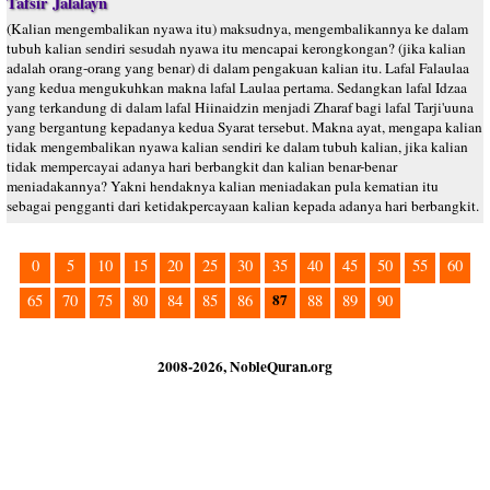
Tafsir Jalalayn
(Kalian mengembalikan nyawa itu) maksudnya, mengembalikannya ke dalam
tubuh kalian sendiri sesudah nyawa itu mencapai kerongkongan? (jika kalian
adalah orang-orang yang benar) di dalam pengakuan kalian itu. Lafal Falaulaa
yang kedua mengukuhkan makna lafal Laulaa pertama. Sedangkan lafal Idzaa
yang terkandung di dalam lafal Hiinaidzin menjadi Zharaf bagi lafal Tarji'uuna
yang bergantung kepadanya kedua Syarat tersebut. Makna ayat, mengapa kalian
tidak mengembalikan nyawa kalian sendiri ke dalam tubuh kalian, jika kalian
tidak mempercayai adanya hari berbangkit dan kalian benar-benar
meniadakannya? Yakni hendaknya kalian meniadakan pula kematian itu
sebagai pengganti dari ketidakpercayaan kalian kepada adanya hari berbangkit.
0
5
10
15
20
25
30
35
40
45
50
55
60
87
65
70
75
80
84
85
86
88
89
90
2008-2026, NobleQuran.org