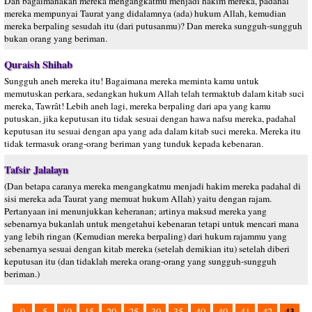
Dan bagaimanakah mereka mengangkatmu menjadi hakim mereka, padahal
mereka mempunyai Taurat yang didalamnya (ada) hukum Allah, kemudian
mereka berpaling sesudah itu (dari putusanmu)? Dan mereka sungguh-sungguh
bukan orang yang beriman.
Quraish Shihab
Sungguh aneh mereka itu! Bagaimana mereka meminta kamu untuk
memutuskan perkara, sedangkan hukum Allah telah termaktub dalam kitab suci
mereka, Tawrât! Lebih aneh lagi, mereka berpaling dari apa yang kamu
putuskan, jika keputusan itu tidak sesuai dengan hawa nafsu mereka, padahal
keputusan itu sesuai dengan apa yang ada dalam kitab suci mereka. Mereka itu
tidak termasuk orang-orang beriman yang tunduk kepada kebenaran.
Tafsir Jalalayn
(Dan betapa caranya mereka mengangkatmu menjadi hakim mereka padahal di
sisi mereka ada Taurat yang memuat hukum Allah) yaitu dengan rajam.
Pertanyaan ini menunjukkan keheranan; artinya maksud mereka yang
sebenarnya bukanlah untuk mengetahui kebenaran tetapi untuk mencari mana
yang lebih ringan (Kemudian mereka berpaling) dari hukum rajammu yang
sebenarnya sesuai dengan kitab mereka (setelah demikian itu) setelah diberi
keputusan itu (dan tidaklah mereka orang-orang yang sungguh-sungguh
beriman.)
43
0
5
10
15
20
25
30
35
40
40
41
42