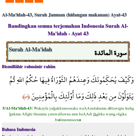
Al-Ma'idah-43, Surah Jamuan (hidangan makanan) Ayat-43
Bandingkan semua terjemahan Indonesia Surah Al-
Ma'idah - Ayat 43
سورة المائدة
Surah Al-Ma'idah
Bismillāhir rahmānir rahīm
وَكَيْفَ يُحَكِّمُونَكَ وَعِندَهُمُ التَّوْرَاةُ فِيهَا حُكْمُ اللّهِ ثُمَّ
يَتَوَلَّوْنَ مِن بَعْدِ ذَلِكَ وَمَا أُوْلَئِكَ بِالْمُؤْمِنِينَ
﴿٤٣﴾
5/Al-Ma'idah-43:
l
Wakayfa yu
h
akkimoonaka waAAindahumu a
ttawr
a
tu feeh
a
h
ukmu All
a
hi thumma yatawallawna min baAAdi
tha
lika wam
a
ol
a
ika
a
a
bi
lmumineen
Bahasa Indonesia