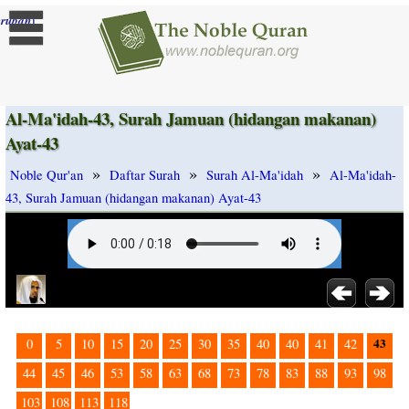
]
rubah
Al-Ma'idah-43, Surah Jamuan (hidangan makanan)
Ayat-43
»
»
»
Noble Qur'an
Daftar Surah
Surah Al-Ma'idah
Al-Ma'idah-
43, Surah Jamuan (hidangan makanan) Ayat-43
43
0
5
10
15
20
25
30
35
40
40
41
42
44
45
46
53
58
63
68
73
78
83
88
93
98
103
108
113
118