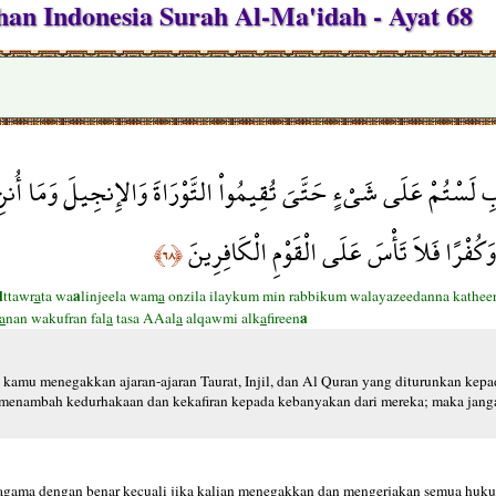
an Indonesia Surah Al-Ma'idah - Ayat 68
ِ لَسْتُمْ عَلَى شَيْءٍ حَتَّىَ تُقِيمُواْ التَّوْرَاةَ وَالإِنجِيلَ وَمَا أُنزِلَ إ
َكُفْرًا فَلاَ تَأْسَ عَلَى الْقَوْمِ الْكَافِرِينَ
﴿٦٨﴾
l
a
ttawr
a
ta wa
linjeela wam
a
onzila ilaykum min rabbikum walayazeedanna kathe
a
a
nan wakufran fal
a
tasa AAal
a
alqawmi alk
a
fireen
 kamu menegakkan ajaran-ajaran Taurat, Injil, dan Al Quran yang diturunkan kep
nambah kedurhakaan dan kekafiran kepada kebanyakan dari mereka; maka janga
eragama dengan benar kecuali jika kalian menegakkan dan mengerjakan semua hu