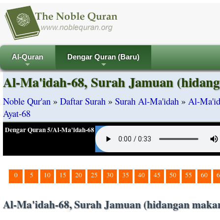
Al-Quran
Dengar Quran (Baru)
+
+
Al-Ma'idah-68, Surah Jamuan (hidan
Noble Qur'an
»
Daftar Surah
»
Surah Al-Ma'idah
»
Al-Ma'i
Ayat-68
Dengar Quran 5/Al-Ma'idah-68
0
5
10
15
20
25
30
35
40
45
50
55
60
6
Al-Ma'idah-68, Surah Jamuan (hidangan makan