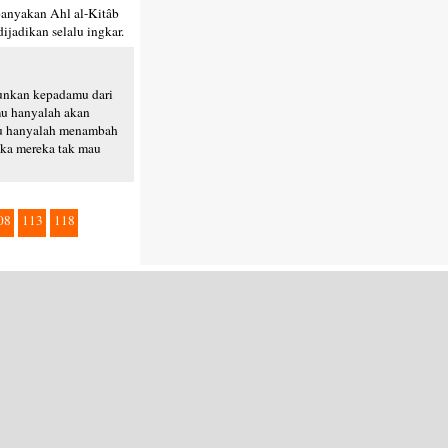
banyakan Ahl al-Kitâb
ijadikan selalu ingkar.
runkan kepadamu dari
mu hanyalah akan
tu hanyalah menambah
jika mereka tak mau
08
113
118