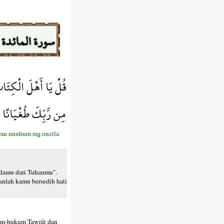
سورة المائدة
قُلْ يَا أَهْلَ الْكِتَاب
مِن رَّبِّكَ طُغْيَانًا و
eran minhum m
a
onzila
adamu dari Tuhanmu".
nlah kamu bersedih hati
kum-hukum Tawrât dan