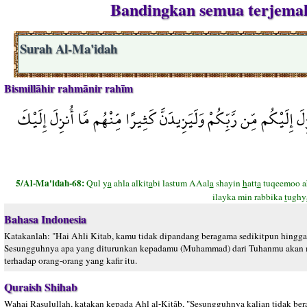
Bandingkan semua terjemah
Surah Al-Ma'idah
Bismillāhir rahmānir rahīm
ِلَيْكُم مِّن رَّبِّكُمْ وَلَيَزِيدَنَّ كَثِيرًا مِّنْهُم مَّا أُنزِلَ إِلَيْكَ
5/Al-Ma'idah-68:
Qul y
a
ahla alkit
a
bi lastum AAal
a
shayin
h
att
a
tuqeemoo a
ilayka min rabbika
t
ughy
Bahasa Indonesia
Katakanlah: "Hai Ahli Kitab, kamu tidak dipandang beragama sedikitpun hingga
Sesungguhnya apa yang diturunkan kepadamu (Muhammad) dari Tuhanmu akan me
terhadap orang-orang yang kafir itu.
Quraish Shihab
Wahai Rasulullah, katakan kepada Ahl al-Kitâb, "Sesungguhnya kalian tidak b