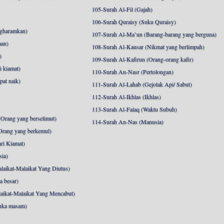
105-Surah Al-Fil (Gajah)
106-Surah Quraisy (Suku Quraisy)
ngharamkan)
107-Surah Al-Ma’un (Barang-barang yang berguna)
aan)
108-Surah Al-Kausar (Nikmat yang berlimpah)
)
109-Surah Al-Kafirun (Orang-orang kafir)
 kiamat)
110-Surah An-Nasr (Pertolongan)
pat naik)
111-Surah Al-Lahab (Gejolak Api/ Sabut)
112-Surah Al-Ikhlas (Ikhlas)
113-Surah Al-Falaq (Waktu Subuh)
Orang yang berselimut)
114-Surah An-Nas (Manusia)
Orang yang berkemul)
ri Kiamat)
sia)
laikat-Malaikat Yang Diutus)
a besar)
aikat-Malaikat Yang Mencabut)
uka masam)