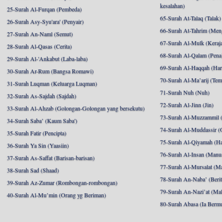
kesalahan)
25-Surah Al-Furqan (Pembeda)
65-Surah At-Talaq (Talak)
26-Surah Asy-Syu'ara' (Penyair)
66-Surah At-Tahrim (Me
27-Surah An-Naml (Semut)
67-Surah Al-Mulk (Keraj
28-Surah Al-Qasas (Cerita)
68-Surah Al-Qalam (Pena
29-Surah Al-'Ankabut (Laba-laba)
69-Surah Al-Haqqah (Hari
30-Surah Ar-Rum (Bangsa Romawi)
70-Surah Al-Ma’arij (Tem
31-Surah Luqman (Keluarga Luqman)
71-Surah Nuh (Nuh)
32-Surah As-Sajdah (Sajdah)
72-Surah Al-Jinn (Jin)
33-Surah Al-Ahzab (Golongan-Golongan yang bersekutu)
73-Surah Al-Muzzammil (
34-Surah Saba’ (Kaum Saba')
74-Surah Al-Muddassir (
35-Surah Fatir (Pencipta)
75-Surah Al-Qiyamah (Ha
36-Surah Ya Sin (Yaasiin)
76-Surah Al-Insan (Manu
37-Surah As-Saffat (Barisan-barisan)
77-Surah Al-Mursalat (Ma
38-Surah Sad (Shaad)
78-Surah An-Naba’ (Berit
39-Surah Az-Zumar (Rombongan-rombongan)
79-Surah An-Nazi’at (Mal
40-Surah Al-Mu’min (Orang yg Beriman)
80-Surah Abasa (Ia Berm