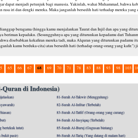
 agar dapat menjadi petunjuk bagi manusia. Yakinlah, wahai Muhammad, bahwa ke
n rasa iri dan dengki mereka. Maka janganlah bersedih hati terhadap mereka yang d
 dianggap beragama (hingga kamu menjalankan Taurat dan Injil dan apa yang ditu
nya beriman kepadaku. (Sesungguhnya apa yang diturunkan kepadamu dari Tuhan
hwa disebabkan kekafiran mereka tadi, maka Alquran yang diturunkan padamu i
anlah kamu berduka-cita) atau bersedih hati (terhadap orang-orang yang kafir.") 
68
5
65
66
67
69
70
71
78
83
88
93
98
103
1
-Quran di Indonesia)
ijelaskan)
81-Surah At-Takwir (Menggulung)
syawarah)
82-Surah Al-Infitar (Terbelah)
hiasan)
83-Surah Al-Tatfif (Orang-orang yang curang)
but)
84-Surah Al-Insyiqaq (Terbelah)
 bertekuk lutut)
85-Surah Al-Buruj (Gugusan bintang)
bukit pasir)
86-Surah At-Tariq (Yang datang di malam hari)