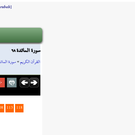
]
rubah
سورة المائدة ٦٨
سورة المائد
»
القرآن الكريم
08
113
118