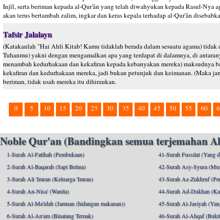
Injîl, serta beriman kepada al-Qur'ân yang telah diwahyukan kepada Rasul-Nya
akan terus bertambah zalim, ingkar dan keras kepala terhadap al-Qur'ân disebabka
Tafsir Jalalayn
(Katakanlah "Hai Ahli Kitab! Kamu tidaklah berada dalam sesuatu agama) tidak
Tuhanmu) yakni dengan mengamalkan apa yang terdapat di dalamnya, di antara
menambah kedurhakaan dan kekafiran kepada kebanyakan mereka) maksudnya ba
kekafiran dan kedurhakaan mereka, jadi bukan petunjuk dan keimanan. (Maka jang
beriman, tidak usah mereka itu dihiraukan.
0
5
10
15
20
25
30
35
40
45
50
55
60
6
Noble Qur'an (Bandingkan semua terjemahan Al
1-Surah Al-Fatihah (Pembukaan)
41-Surah Fussilat (Yang d
2-Surah Al-Baqarah (Sapi Betina)
42-Surah Asy-Syura (Mu
3-Surah Ali 'Imran (Keluarga 'Imran)
43-Surah Az-Zukhruf (Per
4-Surah An-Nisa' (Wanita)
44-Surah Ad-Dukhan (Ka
5-Surah Al-Ma'idah (Jamuan (hidangan makanan))
45-Surah Al-Jasiyah (Yang
6-Surah Al-An'am (Binatang Ternak)
46-Surah Al-Ahqaf (Bukit-