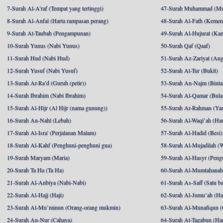
7-Surah Al-A’raf (Tempat yang tertinggi)
47-Surah Muhammad (M
8-Surah Al-Anfal (Harta rampasan perang)
48-Surah Al-Fath (Kemen
9-Surah At-Taubah (Pengampunan)
49-Surah Al-Hujurat (Ka
10-Surah Yunus (Nabi Yunus)
50-Surah Qaf (Qaaf)
11-Surah Hud (Nabi Hud)
51-Surah Az-Zariyat (An
12-Surah Yusuf (Nabi Yusuf)
52-Surah At-Tur (Bukit)
13-Surah Ar-Ra’d (Guruh (petir))
53-Surah An-Najm (Binta
14-Surah Ibrahim (Nabi Ibrahim)
54-Surah Al-Qamar (Bula
15-Surah Al-Hijr (Al Hijr (nama gunung))
55-Surah Ar-Rahman (Ya
16-Surah An-Nahl (Lebah)
56-Surah Al-Waqi’ah (Har
17-Surah Al-Isra' (Perjalanan Malam)
57-Surah Al-Hadid (Besi)
18-Surah Al-Kahf (Penghuni-penghuni gua)
58-Surah Al-Mujadilah (W
19-Surah Maryam (Maria)
59-Surah Al-Hasyr (Pengu
20-Surah Ta Ha (Ta Ha)
60-Surah Al-Mumtahanah (
21-Surah Al-Anbiya (Nabi-Nabi)
61-Surah As-Saff (Satu ba
22-Surah Al-Hajj (Haji)
62-Surah Al-Jumu’ah (Har
23-Surah Al-Mu’minun (Orang-orang mukmin)
63-Surah Al-Munafiqun (
24-Surah An-Nur (Cahaya)
64-Surah At-Tagabun (Har