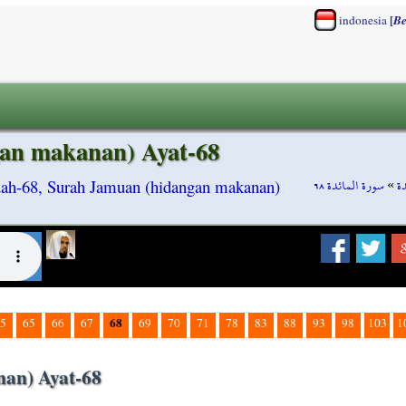
[
indonesia
Be
gan makanan) Ayat-68
سورة المائدة ٦٨
»
ة
dah-68, Surah Jamuan (hidangan makanan)
68
5
65
66
67
69
70
71
78
83
88
93
98
103
1
an) Ayat-68