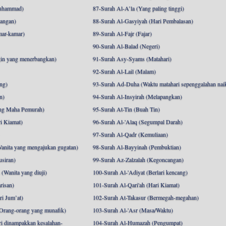
uhammad)
87-Surah Al-A’la (Yang paling tinggi)
angan)
88-Surah Al-Gasyiyah (Hari Pembalasan)
mar-kamar)
89-Surah Al-Fajr (Fajar)
90-Surah Al-Balad (Negeri)
gin yang menerbangkan)
91-Surah Asy-Syams (Matahari)
92-Surah Al-Lail (Malam)
ng)
93-Surah Ad-Duha (Waktu matahari sepenggalahan nai
n)
94-Surah Al-Insyirah (Melapangkan)
ng Maha Pemurah)
95-Surah At-Tin (Buah Tin)
i Kiamat)
96-Surah Al-'Alaq (Segumpal Darah)
97-Surah Al-Qadr (Kemuliaan)
anita yang mengajukan gugatan)
98-Surah Al-Bayyinah (Pembuktian)
siran)
99-Surah Az-Zalzalah (Kegoncangan)
Wanita yang diuji)
100-Surah Al-'Adiyat (Berlari kencang)
risan)
101-Surah Al-Qari'ah (Hari Kiamat)
i Jum’at)
102-Surah At-Takasur (Bermegah-megahan)
Orang-orang yang munafik)
103-Surah Al-'Asr (Masa/Waktu)
i dinampakkan kesalahan-
104-Surah Al-Humazah (Pengumpat)