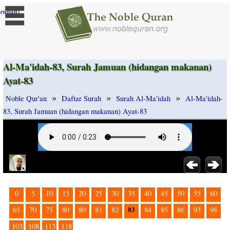
]
rubah
Al-Ma'idah-83, Surah Jamuan (hidangan makanan)
Ayat-83
»
»
»
Noble Qur'an
Daftar Surah
Surah Al-Ma'idah
Al-Ma'idah-
83, Surah Jamuan (hidangan makanan) Ayat-83
0
5
10
15
20
25
30
35
40
45
50
55
60
83
65
70
75
80
80
81
82
84
85
86
93
98
103
108
113
118