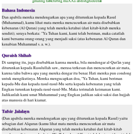
o
l
a
a
mann
a
fa
ktubn
a
maAAa a
shsh
a
hideen
Bahasa Indonesia
Dan apabila mereka mendengarkan apa yang diturunkan kepada Rasul
(Muhammad), kamu lihat mata mereka mencucurkan air mata disebabkan
kebenaran (Al Quran) yang telah mereka ketahui (dari kitab-kitab mereka
sendiri); seraya berkata: "Ya Tuhan kami, kami telah beriman, maka catatlah
kami bersama orang-orang yang menjadi saksi (atas kebenaran Al Quran dan
kenabian Muhammad s. a. w.).
Quraish Shihab
Di samping itu, juga disebabkan karena mereka, bila mendengar al-Qur'ân yang
diturunkan kepada Rasulullah saw., merasa terkesan dan mencucurkan air mata,
karena tahu bahwa apa yang mereka dengar itu benar. Hati mereka pun condong
untuk mengikutinya. Mereka mengucapkan doa, "Ya Tuhan, kami beriman
kepada-Mu dan kepada rasul-rasul-Mu serta kepada kebenaran yang telah
Engkau turunkan kepada rasul-rasul-Mu. Maka terimalah keimanan kami.
Jadikanlah kami umat Muhammad yang Engkau jadikan saksi-saksi dan hujjah
atas manusia di hari kiamat.
Tafsir Jalalayn
(Dan apabila mereka mendengarkan apa yang diturunkan kepada Rasul) yaitu
sebagian dari Alquran (kamu lihat mata mereka mencucurkan air mata
disebabkan kebenaran Alquran yang telah mereka ketahui dari kitab-kitab