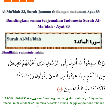
Al-Ma'idah-83, Surah Jamuan (hidangan makanan) Ayat-83
Bandingkan semua terjemahan Indonesia Surah Al-
Ma'idah - Ayat 83
سورة المائدة
Surah Al-Ma'idah
Bismillāhir rahmānir rahīm
وَإِذَا سَمِعُواْ مَا أُنزِلَ إِلَى الرَّسُولِ تَرَى أَعْيُنَهُمْ تَفِيضُ
مِنَ الدَّمْعِ مِمَّا عَرَفُواْ مِنَ الْحَقِّ يَقُولُونَ رَبَّنَا آمَنَّا
فَاكْتُبْنَا مَعَ الشَّاهِدِينَ
﴿٨٣﴾
5/Al-Ma'idah-83:
l
Wai
tha
samiAAoo m
a
onzila il
a
a
rrasooli tar
a
aAAyunahum
l
tafee
d
u mina a
ddamAAi mimm
a
AAarafoo mina al
h
aqqi yaqooloona rabban
a