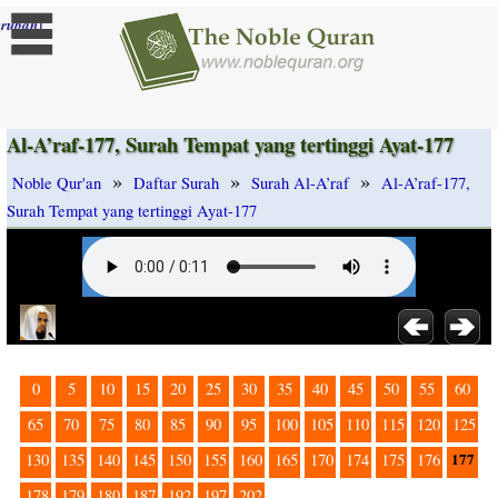
]
rubah
Al-A’raf-177, Surah Tempat yang tertinggi Ayat-177
»
»
»
Noble Qur'an
Daftar Surah
Surah Al-A’raf
Al-A’raf-177,
Surah Tempat yang tertinggi Ayat-177
0
5
10
15
20
25
30
35
40
45
50
55
60
65
70
75
80
85
90
95
100
105
110
115
120
125
177
130
135
140
145
150
155
160
165
170
174
175
176
178
179
180
187
192
197
202