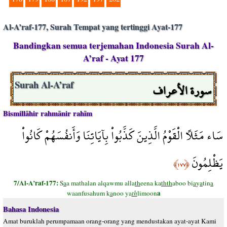
Al-A’raf-177, Surah Tempat yang tertinggi Ayat-177
Bandingkan semua terjemahan Indonesia Surah Al-
A’raf - Ayat 177
سورة الأعراف
Surah Al-A’raf
Bismillāhir rahmānir rahīm
سَاء مَثَلاً الْقَوْمُ الَّذِينَ كَذَّبُواْ بِآيَاتِنَا وَأَنفُسَهُمْ كَانُواْ
يَظْلِمُونَ
﴿١٧٧﴾
7/Al-A’raf-177:
S
a
a mathalan alqawmu alla
th
eena ka
thth
aboo bi
a
y
a
tin
a
a
waanfusahum k
a
noo ya
th
limoon
Bahasa Indonesia
Amat buruklah perumpamaan orang-orang yang mendustakan ayat-ayat Kami