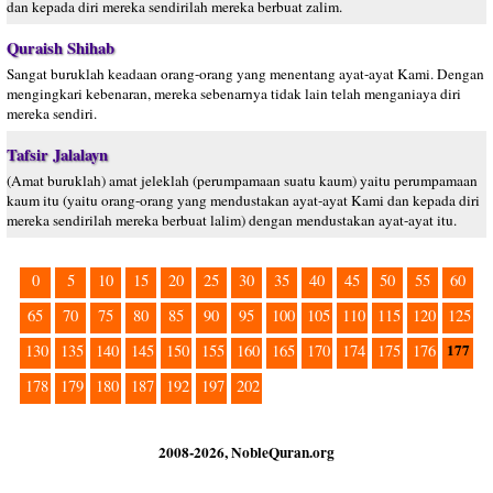
dan kepada diri mereka sendirilah mereka berbuat zalim.
Quraish Shihab
Sangat buruklah keadaan orang-orang yang menentang ayat-ayat Kami. Dengan
mengingkari kebenaran, mereka sebenarnya tidak lain telah menganiaya diri
mereka sendiri.
Tafsir Jalalayn
(Amat buruklah) amat jeleklah (perumpamaan suatu kaum) yaitu perumpamaan
kaum itu (yaitu orang-orang yang mendustakan ayat-ayat Kami dan kepada diri
mereka sendirilah mereka berbuat lalim) dengan mendustakan ayat-ayat itu.
0
5
10
15
20
25
30
35
40
45
50
55
60
65
70
75
80
85
90
95
100
105
110
115
120
125
177
130
135
140
145
150
155
160
165
170
174
175
176
178
179
180
187
192
197
202
2008-2026, NobleQuran.org