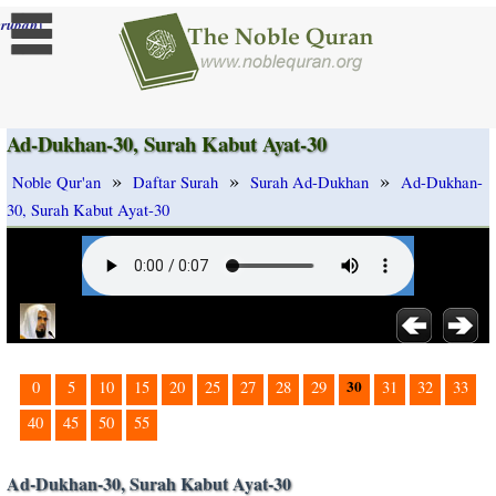
]
rubah
Ad-Dukhan-30, Surah Kabut Ayat-30
»
»
»
Noble Qur'an
Daftar Surah
Surah Ad-Dukhan
Ad-Dukhan-
30, Surah Kabut Ayat-30
30
0
5
10
15
20
25
27
28
29
31
32
33
40
45
50
55
Ad-Dukhan-30, Surah Kabut Ayat-30