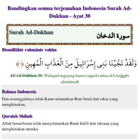
Bandingkan semua terjemahan Indonesia Surah Ad-
Dukhan - Ayat 30
سورة الدخان
Surah Ad-Dukhan
Bismillāhir rahmānir rahīm
وَلَقَدْ نَجَّيْنَا بَنِي إِسْرَائِيلَ مِنَ الْعَذَابِ الْمُهِينِ
﴿٣٠﴾
44/Ad-Dukhan-30:
Walaqad najjayn
a
banee isr
a
eela mina alAAa
tha
bi
i
almuheen
Bahasa Indonesia
Dan sesungguhnya telah Kami selamatkan Bani Israil dari siksa yang
menghinakan,
Quraish Shihab
Allah benar-benar telah menyelamatkan Banû Isrâ'îl dari siksaan yang
menghinakan mereka.