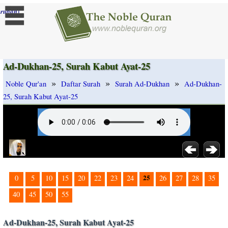
]
rubah
Ad-Dukhan-25, Surah Kabut Ayat-25
»
»
»
Noble Qur'an
Daftar Surah
Surah Ad-Dukhan
Ad-Dukhan-
25, Surah Kabut Ayat-25
25
0
5
10
15
20
22
23
24
26
27
28
35
40
45
50
55
Ad-Dukhan-25, Surah Kabut Ayat-25