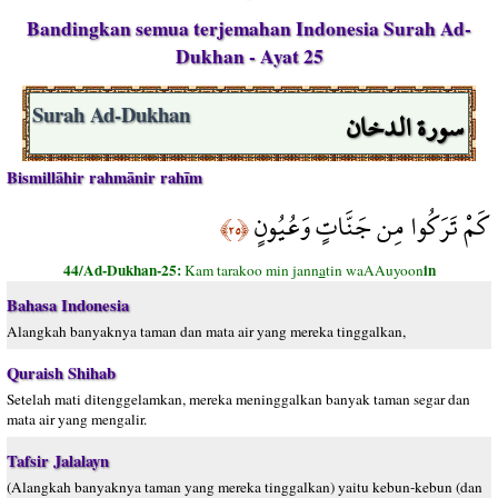
Bandingkan semua terjemahan Indonesia Surah Ad-
Dukhan - Ayat 25
سورة الدخان
Surah Ad-Dukhan
Bismillāhir rahmānir rahīm
كَمْ تَرَكُوا مِن جَنَّاتٍ وَعُيُونٍ
﴿٢٥﴾
44/Ad-Dukhan-25:
in
Kam tarakoo min jann
a
tin waAAuyoon
Bahasa Indonesia
Alangkah banyaknya taman dan mata air yang mereka tinggalkan,
Quraish Shihab
Setelah mati ditenggelamkan, mereka meninggalkan banyak taman segar dan
mata air yang mengalir.
Tafsir Jalalayn
(Alangkah banyaknya taman yang mereka tinggalkan) yaitu kebun-kebun (dan