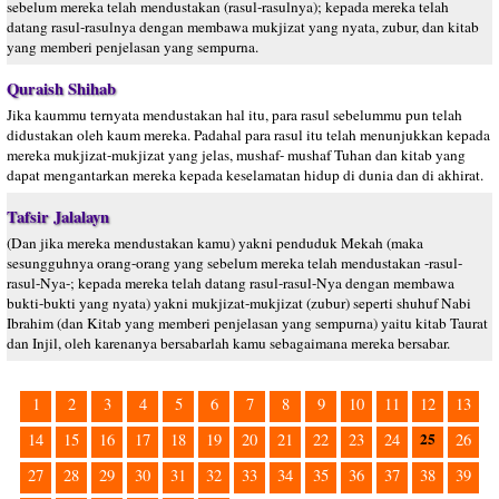
sebelum mereka telah mendustakan (rasul-rasulnya); kepada mereka telah
datang rasul-rasulnya dengan membawa mukjizat yang nyata, zubur, dan kitab
yang memberi penjelasan yang sempurna.
Quraish Shihab
Jika kaummu ternyata mendustakan hal itu, para rasul sebelummu pun telah
didustakan oleh kaum mereka. Padahal para rasul itu telah menunjukkan kepada
mereka mukjizat-mukjizat yang jelas, mushaf- mushaf Tuhan dan kitab yang
dapat mengantarkan mereka kepada keselamatan hidup di dunia dan di akhirat.
Tafsir Jalalayn
(Dan jika mereka mendustakan kamu) yakni penduduk Mekah (maka
sesungguhnya orang-orang yang sebelum mereka telah mendustakan -rasul-
rasul-Nya-; kepada mereka telah datang rasul-rasul-Nya dengan membawa
bukti-bukti yang nyata) yakni mukjizat-mukjizat (zubur) seperti shuhuf Nabi
Ibrahim (dan Kitab yang memberi penjelasan yang sempurna) yaitu kitab Taurat
dan Injil, oleh karenanya bersabarlah kamu sebagaimana mereka bersabar.
1
2
3
4
5
6
7
8
9
10
11
12
13
25
14
15
16
17
18
19
20
21
22
23
24
26
27
28
29
30
31
32
33
34
35
36
37
38
39