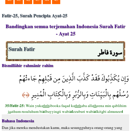
Fatir-25, Surah Pencipta Ayat-25
Bandingkan semua terjemahan Indonesia Surah Fatir
- Ayat 25
سورة فاطر
Surah Fatir
Bismillāhir rahmānir rahīm
وَإِن يُكَذِّبُوكَ فَقَدْ كَذَّبَ الَّذِينَ مِن قَبْلِهِمْ جَاءتْهُمْ
رُسُلُهُم بِالْبَيِّنَاتِ وَبِالزُّبُرِ وَبِالْكِتَابِ الْمُنِيرِ
﴿٢٥﴾
35/Fatir-25:
Wain yuka
thth
ibooka faqad ka
thth
aba alla
th
eena min qablihim
a
al
a
i
j
a
athum rusuluhum bi
lbayyin
a
ti wabi
zzuburi wabi
lkit
a
bi almuneer
Bahasa Indonesia
Dan jika mereka mendustakan kamu, maka sesungguhnya orang-orang yang