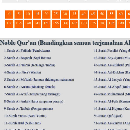
0
5
10
15
20
25
30
35
40
45
50
55
60
6
130
135
140
145
150
155
160
165
170
175
180
185
190
1
Noble Qur'an (Bandingkan semua terjemahan Al
1-Surah Al-Fatihah (Pembukaan)
41-Surah Fussilat (Yang d
2-Surah Al-Baqarah (Sapi Betina)
42-Surah Asy-Syura (Mu
3-Surah Ali 'Imran (Keluarga 'Imran)
43-Surah Az-Zukhruf (Per
4-Surah An-Nisa' (Wanita)
44-Surah Ad-Dukhan (Ka
5-Surah Al-Ma'idah (Jamuan (hidangan makanan))
45-Surah Al-Jasiyah (Yang
6-Surah Al-An'am (Binatang Ternak)
46-Surah Al-Ahqaf (Bukit-
7-Surah Al-A’raf (Tempat yang tertinggi)
47-Surah Muhammad (M
8-Surah Al-Anfal (Harta rampasan perang)
48-Surah Al-Fath (Kemen
9-Surah At-Taubah (Pengampunan)
49-Surah Al-Hujurat (Ka
10-Surah Yunus (Nabi Yunus)
50-Surah Qaf (Qaaf)
11-Surah Hud (Nabi Hud)
51-Surah Az-Zariyat (An