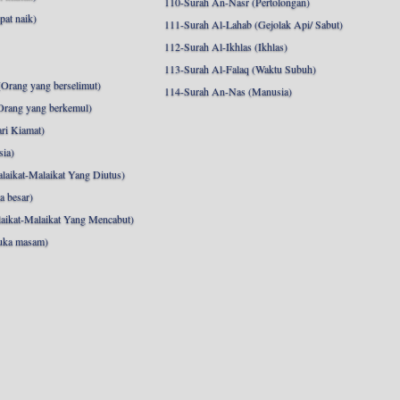
110-Surah An-Nasr (Pertolongan)
pat naik)
111-Surah Al-Lahab (Gejolak Api/ Sabut)
112-Surah Al-Ikhlas (Ikhlas)
113-Surah Al-Falaq (Waktu Subuh)
Orang yang berselimut)
114-Surah An-Nas (Manusia)
Orang yang berkemul)
ri Kiamat)
sia)
laikat-Malaikat Yang Diutus)
a besar)
aikat-Malaikat Yang Mencabut)
uka masam)