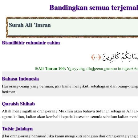
Bandingkan semua terjemaha
Surah Ali 'Imran
Bismillāhir rahmānir rahīm
إِيمَانِكُمْ كَافِرِينَ
﴿١٠٠﴾
3/Ali 'Imran-100:
Y
a
ayyuh
a
alla
th
eena
a
manoo in tu
t
eeAAoo
Bahasa Indonesia
Hai orang-orang yang beriman, jika kamu mengikuti sebahagian dari orang-oran
beriman.
Quraish Shihab
Allah mengingatkan orang-orang Mukmin akan bahaya tuduhan sebagian Ahl al-K
agama kalian, kalian akan kembali kepada kesesatan semula sebelum kalian men
Tafsir Jalalayn
(Hai orang-orang beriman! Jika kamu mengikuti sebagian dari orang-orang yang 