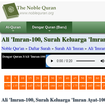
Al-Quran
Dengar Quran (Baru)
+
+
Ali 'Imran-100, Surah Keluarga 'Imra
Noble Qur'an
»
Daftar Surah
»
Surah Ali 'Imran
»
Ali 'Imra
Dengar Quran 3/Ali 'Imran-100
0
5
10
15
20
25
30
35
40
45
50
55
60
6
130
135
140
145
150
155
160
165
170
175
180
185
190
1
Ali 'Imran-100, Surah Keluarga 'Imran Ayat-10