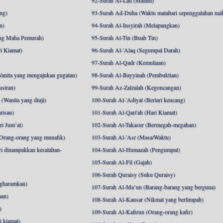
92-Surah Al-Lail (Malam)
ng)
93-Surah Ad-Duha (Waktu matahari sepenggalahan nai
n)
94-Surah Al-Insyirah (Melapangkan)
ng Maha Pemurah)
95-Surah At-Tin (Buah Tin)
i Kiamat)
96-Surah Al-'Alaq (Segumpal Darah)
97-Surah Al-Qadr (Kemuliaan)
anita yang mengajukan gugatan)
98-Surah Al-Bayyinah (Pembuktian)
siran)
99-Surah Az-Zalzalah (Kegoncangan)
Wanita yang diuji)
100-Surah Al-'Adiyat (Berlari kencang)
risan)
101-Surah Al-Qari'ah (Hari Kiamat)
i Jum’at)
102-Surah At-Takasur (Bermegah-megahan)
Orang-orang yang munafik)
103-Surah Al-'Asr (Masa/Waktu)
i dinampakkan kesalahan-
104-Surah Al-Humazah (Pengumpat)
105-Surah Al-Fil (Gajah)
106-Surah Quraisy (Suku Quraisy)
ngharamkan)
107-Surah Al-Ma’un (Barang-barang yang berguna)
aan)
108-Surah Al-Kausar (Nikmat yang berlimpah)
)
109-Surah Al-Kafirun (Orang-orang kafir)
 kiamat)