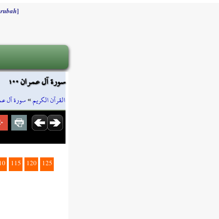
]
rubah
سورة آل عمران ١٠٠
سورة آل عم
»
القرآن الكريم
10
115
120
125