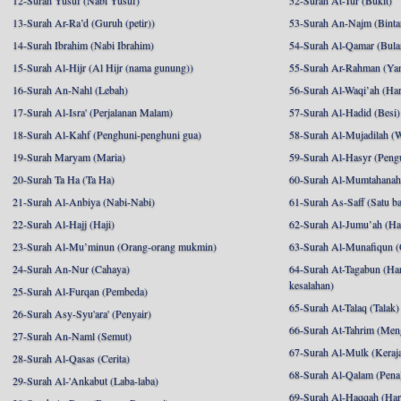
12-Surah Yusuf (Nabi Yusuf)
52-Surah At-Tur (Bukit)
13-Surah Ar-Ra’d (Guruh (petir))
53-Surah An-Najm (Binta
14-Surah Ibrahim (Nabi Ibrahim)
54-Surah Al-Qamar (Bula
15-Surah Al-Hijr (Al Hijr (nama gunung))
55-Surah Ar-Rahman (Ya
16-Surah An-Nahl (Lebah)
56-Surah Al-Waqi’ah (Har
17-Surah Al-Isra' (Perjalanan Malam)
57-Surah Al-Hadid (Besi)
18-Surah Al-Kahf (Penghuni-penghuni gua)
58-Surah Al-Mujadilah (W
19-Surah Maryam (Maria)
59-Surah Al-Hasyr (Pengu
20-Surah Ta Ha (Ta Ha)
60-Surah Al-Mumtahanah (
21-Surah Al-Anbiya (Nabi-Nabi)
61-Surah As-Saff (Satu ba
22-Surah Al-Hajj (Haji)
62-Surah Al-Jumu’ah (Har
23-Surah Al-Mu’minun (Orang-orang mukmin)
63-Surah Al-Munafiqun (
24-Surah An-Nur (Cahaya)
64-Surah At-Tagabun (Har
kesalahan)
25-Surah Al-Furqan (Pembeda)
65-Surah At-Talaq (Talak)
26-Surah Asy-Syu'ara' (Penyair)
66-Surah At-Tahrim (Me
27-Surah An-Naml (Semut)
67-Surah Al-Mulk (Keraj
28-Surah Al-Qasas (Cerita)
68-Surah Al-Qalam (Pena
29-Surah Al-'Ankabut (Laba-laba)
69-Surah Al-Haqqah (Hari