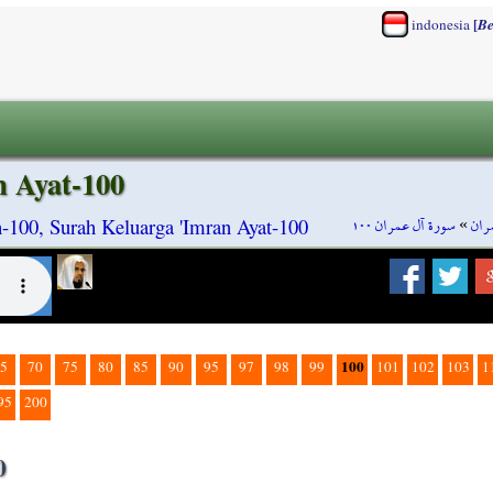
[
indonesia
Be
n Ayat-100
سورة آل عمران ١٠٠
»
ران
n-100, Surah Keluarga 'Imran Ayat-100
100
5
70
75
80
85
90
95
97
98
99
101
102
103
1
95
200
0