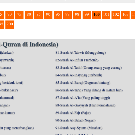
100
5
70
75
80
85
90
95
97
98
99
101
102
103
1
95
200
-Quran di Indonesia)
ijelaskan)
81-Surah At-Takwir (Menggulung)
syawarah)
82-Surah Al-Infitar (Terbelah)
hiasan)
83-Surah Al-Tatfif (Orang-orang yang curang)
but)
84-Surah Al-Insyiqaq (Terbelah)
 bertekuk lutut)
85-Surah Al-Buruj (Gugusan bintang)
bukit pasir)
86-Surah At-Tariq (Yang datang di malam hari)
uhammad)
87-Surah Al-A’la (Yang paling tinggi)
angan)
88-Surah Al-Gasyiyah (Hari Pembalasan)
mar-kamar)
89-Surah Al-Fajr (Fajar)
90-Surah Al-Balad (Negeri)
gin yang menerbangkan)
91-Surah Asy-Syams (Matahari)