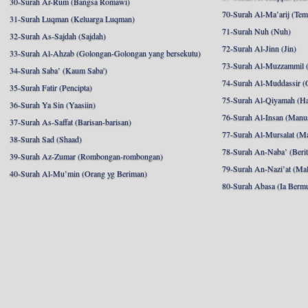
30-Surah Ar-Rum (Bangsa Romawi)
70-Surah Al-Ma’arij (Tem
31-Surah Luqman (Keluarga Luqman)
71-Surah Nuh (Nuh)
32-Surah As-Sajdah (Sajdah)
72-Surah Al-Jinn (Jin)
33-Surah Al-Ahzab (Golongan-Golongan yang bersekutu)
73-Surah Al-Muzzammil (
34-Surah Saba’ (Kaum Saba')
74-Surah Al-Muddassir (
35-Surah Fatir (Pencipta)
75-Surah Al-Qiyamah (Ha
36-Surah Ya Sin (Yaasiin)
76-Surah Al-Insan (Manu
37-Surah As-Saffat (Barisan-barisan)
77-Surah Al-Mursalat (Ma
38-Surah Sad (Shaad)
78-Surah An-Naba’ (Berit
39-Surah Az-Zumar (Rombongan-rombongan)
79-Surah An-Nazi’at (Mal
40-Surah Al-Mu’min (Orang yg Beriman)
80-Surah Abasa (Ia Berm