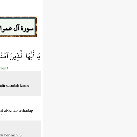
سورة آل عمرا
يَا أَيُّهَا الَّذِينَ آمَ
a
ireen
afir sesudah kamu
l al-Kitâb terhadap
."
mu beriman.")