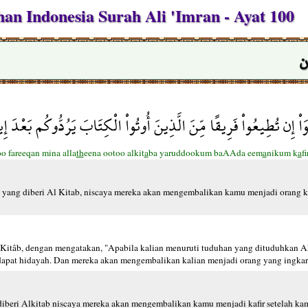
n Indonesia Surah Ali 'Imran - Ayat 100
ن
نُوَاْ إِن تُطِيعُواْ فَرِيقًا مِّنَ الَّذِينَ أُوتُواْ الْكِتَابَ يَرُدُّوكُم بَعْدَ 
 fareeqan mina alla
th
eena ootoo alkit
a
ba yaruddookum baAAda eem
a
nikum k
a
f
g yang diberi Al Kitab, niscaya mereka akan mengembalikan kamu menjadi orang k
itâb, dengan mengatakan, "Apabila kalian menuruti tuduhan yang dituduhkan Ah
dapat hidayah. Dan mereka akan mengembalikan kalian menjadi orang yang ingkar
diberi Alkitab niscaya mereka akan mengembalikan kamu menjadi kafir setelah ka