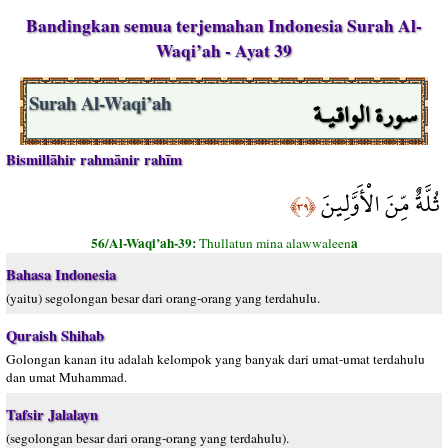
Bandingkan semua terjemahan Indonesia Surah Al-
Waqi’ah - Ayat 39
سورة الواقيـة
Surah Al-Waqi’ah
Bismillāhir rahmānir rahīm
ثُلَّةٌ مِّنَ الْأَوَّلِينَ
﴿٣٩﴾
56/Al-Waqi’ah-39:
a
Thullatun mina alawwaleen
Bahasa Indonesia
(yaitu) segolongan besar dari orang-orang yang terdahulu.
Quraish Shihab
Golongan kanan itu adalah kelompok yang banyak dari umat-umat terdahulu
dan umat Muhammad.
Tafsir Jalalayn
(segolongan besar dari orang-orang yang terdahulu).