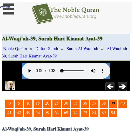
]
rubah
Al-Waqi’ah-39, Surah Hari Kiamat Ayat-39
»
»
»
Noble Qur'an
Daftar Surah
Surah Al-Waqi’ah
Al-Waqi’ah-
39, Surah Hari Kiamat Ayat-39
39
0
5
10
15
20
25
30
35
36
37
38
40
41
42
49
54
59
64
69
74
79
84
89
94
Al-Waqi’ah-39, Surah Hari Kiamat Ayat-39