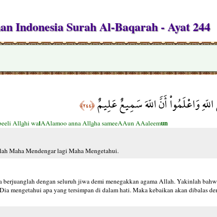
n Indonesia Surah Al-Baqarah - Ayat 244
للّهِ وَاعْلَمُواْ أَنَّ اللّهَ سَمِيعٌ عَلِيمٌ
﴿٢٤٤﴾
i
un
beeli All
a
hi wa
AAlamoo anna All
a
ha sameeAAun AAaleem
Allah Maha Mendengar lagi Maha Mengetahui.
maka berjuanglah dengan seluruh jiwa demi menegakkan agama Allah. Yakinlah bah
Dia mengetahui apa yang tersimpan di dalam hati. Maka kebaikan akan dibalas de