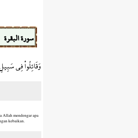
سورة البقرة
وَقَاتِلُواْ فِي سَبِيلِ ا
wa Allah mendengar apa
ngan kebaikan.