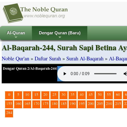
Al-Quran
Dengar Quran (Baru)
+
+
Al-Baqarah-244, Surah Sapi Betina Ay
Noble Qur'an
»
Daftar Surah
»
Surah Al-Baqarah
»
Al-Baqar
Dengar Quran 2/Al-Baqarah-244
0
5
10
15
20
25
30
35
40
45
50
55
60
6
155
160
165
170
175
180
185
190
195
200
205
210
215
2
284