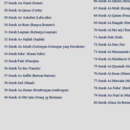
66-Surah At-Tahrim (Me
27-Surah An-Naml (Semut)
67-Surah Al-Mulk (Keraj
28-Surah Al-Qasas (Cerita)
68-Surah Al-Qalam (Pena
29-Surah Al-'Ankabut (Laba-laba)
69-Surah Al-Haqqah (Hari
30-Surah Ar-Rum (Bangsa Romawi)
70-Surah Al-Ma’arij (Tem
31-Surah Luqman (Keluarga Luqman)
71-Surah Nuh (Nuh)
32-Surah As-Sajdah (Sajdah)
72-Surah Al-Jinn (Jin)
33-Surah Al-Ahzab (Golongan-Golongan yang bersekutu)
73-Surah Al-Muzzammil (
34-Surah Saba’ (Kaum Saba')
74-Surah Al-Muddassir (
35-Surah Fatir (Pencipta)
75-Surah Al-Qiyamah (Ha
36-Surah Ya Sin (Yaasiin)
76-Surah Al-Insan (Manu
37-Surah As-Saffat (Barisan-barisan)
77-Surah Al-Mursalat (Ma
38-Surah Sad (Shaad)
78-Surah An-Naba’ (Berit
39-Surah Az-Zumar (Rombongan-rombongan)
79-Surah An-Nazi’at (Mal
40-Surah Al-Mu’min (Orang yg Beriman)
80-Surah Abasa (Ia Berm