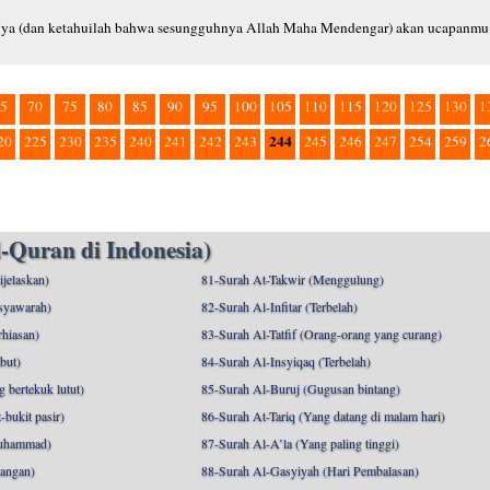
Nya (dan ketahuilah bahwa sesungguhnya Allah Maha Mendengar) akan ucapanmu
5
70
75
80
85
90
95
100
105
110
115
120
125
130
1
244
20
225
230
235
240
241
242
243
245
246
247
254
259
2
-Quran di Indonesia)
ijelaskan)
81-Surah At-Takwir (Menggulung)
syawarah)
82-Surah Al-Infitar (Terbelah)
hiasan)
83-Surah Al-Tatfif (Orang-orang yang curang)
but)
84-Surah Al-Insyiqaq (Terbelah)
 bertekuk lutut)
85-Surah Al-Buruj (Gugusan bintang)
bukit pasir)
86-Surah At-Tariq (Yang datang di malam hari)
uhammad)
87-Surah Al-A’la (Yang paling tinggi)
angan)
88-Surah Al-Gasyiyah (Hari Pembalasan)