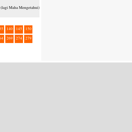
 (lagi Maha Mengetahui)
35
140
145
150
64
269
274
279