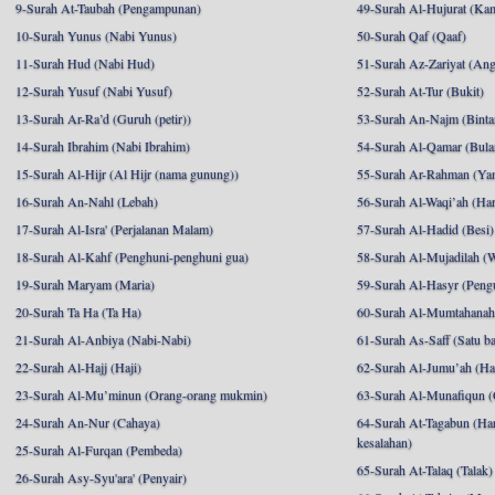
9-Surah At-Taubah (Pengampunan)
49-Surah Al-Hujurat (Ka
10-Surah Yunus (Nabi Yunus)
50-Surah Qaf (Qaaf)
11-Surah Hud (Nabi Hud)
51-Surah Az-Zariyat (An
12-Surah Yusuf (Nabi Yusuf)
52-Surah At-Tur (Bukit)
13-Surah Ar-Ra’d (Guruh (petir))
53-Surah An-Najm (Binta
14-Surah Ibrahim (Nabi Ibrahim)
54-Surah Al-Qamar (Bula
15-Surah Al-Hijr (Al Hijr (nama gunung))
55-Surah Ar-Rahman (Ya
16-Surah An-Nahl (Lebah)
56-Surah Al-Waqi’ah (Har
17-Surah Al-Isra' (Perjalanan Malam)
57-Surah Al-Hadid (Besi)
18-Surah Al-Kahf (Penghuni-penghuni gua)
58-Surah Al-Mujadilah (W
19-Surah Maryam (Maria)
59-Surah Al-Hasyr (Pengu
20-Surah Ta Ha (Ta Ha)
60-Surah Al-Mumtahanah (
21-Surah Al-Anbiya (Nabi-Nabi)
61-Surah As-Saff (Satu ba
22-Surah Al-Hajj (Haji)
62-Surah Al-Jumu’ah (Har
23-Surah Al-Mu’minun (Orang-orang mukmin)
63-Surah Al-Munafiqun (
24-Surah An-Nur (Cahaya)
64-Surah At-Tagabun (Har
kesalahan)
25-Surah Al-Furqan (Pembeda)
65-Surah At-Talaq (Talak)
26-Surah Asy-Syu'ara' (Penyair)