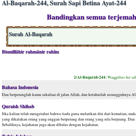
Al-Baqarah-244, Surah Sapi Betina Ayat-244
Bandingkan semua terjemaha
Surah Al-Baqarah
Bismillāhir rahmānir rahīm
2/Al-Baqarah-244:
Waq
a
tiloo fee sa
Bahasa Indonesia
Dan berperanglah kamu sekalian di jalan Allah, dan ketahuilah sesungguhnya 
Quraish Shihab
Jika kalian telah mengetahui bahwa tiada guna melarikan diri dari kematian, 
yang dikatakan orang yang enggan berperang dan orang yang rela berjuang. Dan 
Sebaliknya, kejahatan juga akan dibalas dengan kejahatan.