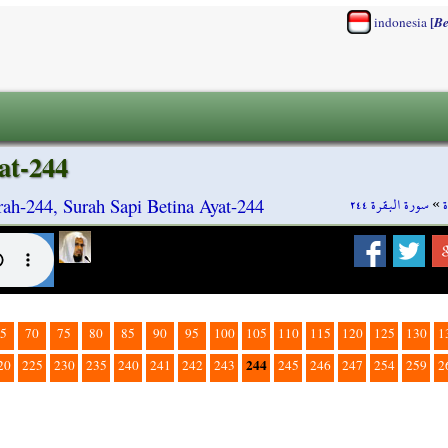
[
indonesia
Be
at-244
سورة البقرة ٢٤٤
»
ah-244, Surah Sapi Betina Ayat-244
5
70
75
80
85
90
95
100
105
110
115
120
125
130
1
244
20
225
230
235
240
241
242
243
245
246
247
254
259
2