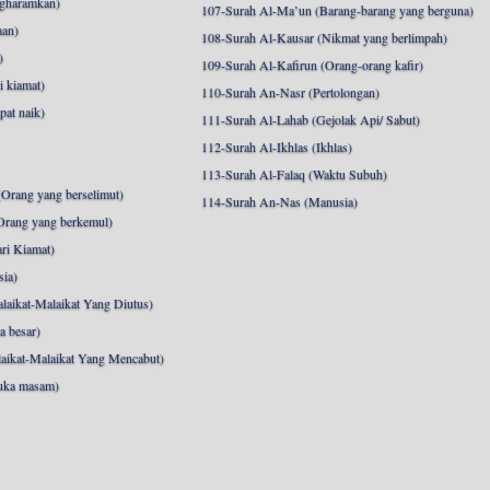
ngharamkan)
107-Surah Al-Ma’un (Barang-barang yang berguna)
aan)
108-Surah Al-Kausar (Nikmat yang berlimpah)
)
109-Surah Al-Kafirun (Orang-orang kafir)
 kiamat)
110-Surah An-Nasr (Pertolongan)
pat naik)
111-Surah Al-Lahab (Gejolak Api/ Sabut)
112-Surah Al-Ikhlas (Ikhlas)
113-Surah Al-Falaq (Waktu Subuh)
Orang yang berselimut)
114-Surah An-Nas (Manusia)
Orang yang berkemul)
ri Kiamat)
sia)
laikat-Malaikat Yang Diutus)
a besar)
aikat-Malaikat Yang Mencabut)
uka masam)