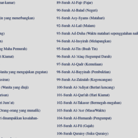
mar-kamar)
89-Surah Al-Fajr (Fajar)
90-Surah Al-Balad (Negeri)
gin yang menerbangkan)
91-Surah Asy-Syams (Matahari)
92-Surah Al-Lail (Malam)
ng)
93-Surah Ad-Duha (Waktu matahari sepenggalahan nai
n)
94-Surah Al-Insyirah (Melapangkan)
ng Maha Pemurah)
95-Surah At-Tin (Buah Tin)
i Kiamat)
96-Surah Al-'Alaq (Segumpal Darah)
97-Surah Al-Qadr (Kemuliaan)
anita yang mengajukan gugatan)
98-Surah Al-Bayyinah (Pembuktian)
siran)
99-Surah Az-Zalzalah (Kegoncangan)
Wanita yang diuji)
100-Surah Al-'Adiyat (Berlari kencang)
risan)
101-Surah Al-Qari'ah (Hari Kiamat)
i Jum’at)
102-Surah At-Takasur (Bermegah-megahan)
Orang-orang yang munafik)
103-Surah Al-'Asr (Masa/Waktu)
i dinampakkan kesalahan-
104-Surah Al-Humazah (Pengumpat)
105-Surah Al-Fil (Gajah)
106-Surah Quraisy (Suku Quraisy)