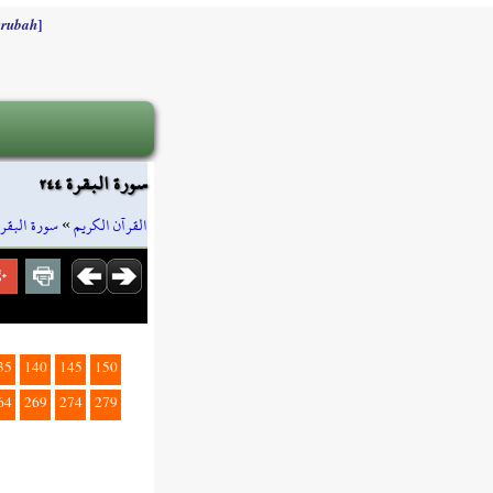
]
rubah
سورة البقرة ٢٤٤
سورة البقرة
»
القرآن الكريم
35
140
145
150
64
269
274
279