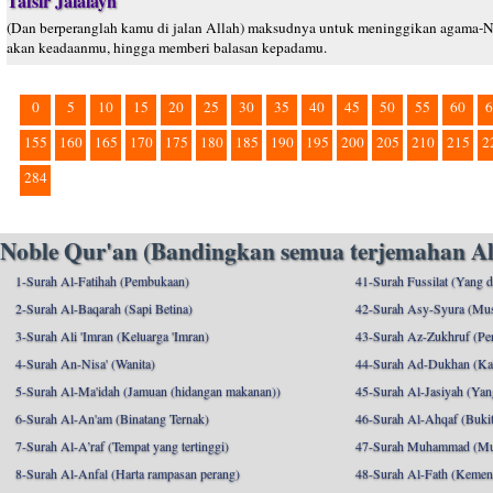
Tafsir Jalalayn
(Dan berperanglah kamu di jalan Allah) maksudnya untuk meninggikan agama-
akan keadaanmu, hingga memberi balasan kepadamu.
0
5
10
15
20
25
30
35
40
45
50
55
60
6
155
160
165
170
175
180
185
190
195
200
205
210
215
2
284
Noble Qur'an (Bandingkan semua terjemahan Al
1-Surah Al-Fatihah (Pembukaan)
41-Surah Fussilat (Yang d
2-Surah Al-Baqarah (Sapi Betina)
42-Surah Asy-Syura (Mu
3-Surah Ali 'Imran (Keluarga 'Imran)
43-Surah Az-Zukhruf (Per
4-Surah An-Nisa' (Wanita)
44-Surah Ad-Dukhan (Ka
5-Surah Al-Ma'idah (Jamuan (hidangan makanan))
45-Surah Al-Jasiyah (Yang
6-Surah Al-An'am (Binatang Ternak)
46-Surah Al-Ahqaf (Bukit-
7-Surah Al-A’raf (Tempat yang tertinggi)
47-Surah Muhammad (M
8-Surah Al-Anfal (Harta rampasan perang)
48-Surah Al-Fath (Kemen