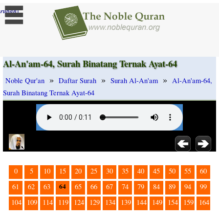
]
rubah
Al-An'am-64, Surah Binatang Ternak Ayat-64
»
»
»
Noble Qur'an
Daftar Surah
Surah Al-An'am
Al-An'am-64,
Surah Binatang Ternak Ayat-64
0
5
10
15
20
25
30
35
40
45
50
55
60
64
61
62
63
65
66
67
74
79
84
89
94
99
104
109
114
119
124
129
134
139
144
149
154
159
164