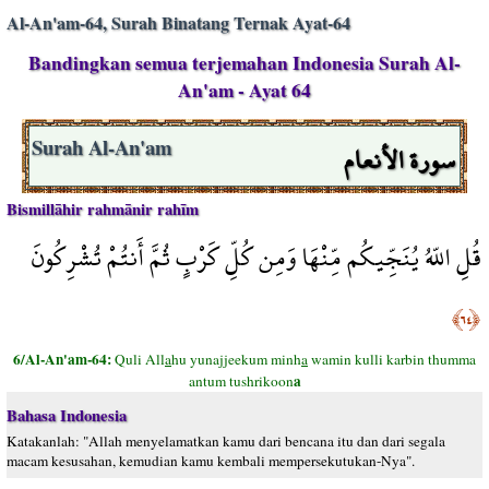
Al-An'am-64, Surah Binatang Ternak Ayat-64
Bandingkan semua terjemahan Indonesia Surah Al-
An'am - Ayat 64
سورة الأنعام
Surah Al-An'am
Bismillāhir rahmānir rahīm
قُلِ اللّهُ يُنَجِّيكُم مِّنْهَا وَمِن كُلِّ كَرْبٍ ثُمَّ أَنتُمْ تُشْرِكُونَ
﴿٦٤﴾
6/Al-An'am-64:
Quli All
a
hu yunajjeekum minh
a
wamin kulli karbin thumma
a
antum tushrikoon
Bahasa Indonesia
Katakanlah: "Allah menyelamatkan kamu dari bencana itu dan dari segala
macam kesusahan, kemudian kamu kembali mempersekutukan-Nya".