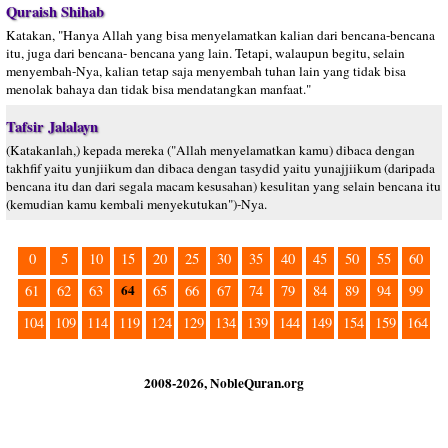
Quraish Shihab
Katakan, "Hanya Allah yang bisa menyelamatkan kalian dari bencana-bencana
itu, juga dari bencana- bencana yang lain. Tetapi, walaupun begitu, selain
menyembah-Nya, kalian tetap saja menyembah tuhan lain yang tidak bisa
menolak bahaya dan tidak bisa mendatangkan manfaat."
Tafsir Jalalayn
(Katakanlah,) kepada mereka ("Allah menyelamatkan kamu) dibaca dengan
takhfif yaitu yunjiikum dan dibaca dengan tasydid yaitu yunajjiikum (daripada
bencana itu dan dari segala macam kesusahan) kesulitan yang selain bencana itu
(kemudian kamu kembali menyekutukan")-Nya.
0
5
10
15
20
25
30
35
40
45
50
55
60
64
61
62
63
65
66
67
74
79
84
89
94
99
104
109
114
119
124
129
134
139
144
149
154
159
164
2008-2026, NobleQuran.org