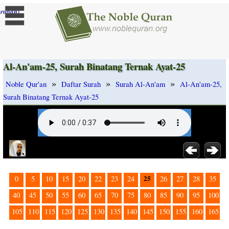
]
rubah
Al-An'am-25, Surah Binatang Ternak Ayat-25
»
»
»
Noble Qur'an
Daftar Surah
Surah Al-An'am
Al-An'am-25,
Surah Binatang Ternak Ayat-25
25
0
5
10
15
20
22
23
24
26
27
28
35
40
45
50
55
60
65
70
75
80
85
90
95
100
105
110
115
120
125
130
135
140
145
150
155
160
165