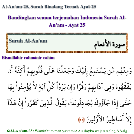
Al-An'am-25, Surah Binatang Ternak Ayat-25
Bandingkan semua terjemahan Indonesia Surah Al-
An'am - Ayat 25
سورة الأنعام
Surah Al-An'am
Bismillāhir rahmānir rahīm
وَمِنْهُم مَّن يَسْتَمِعُ إِلَيْكَ وَجَعَلْنَا عَلَى قُلُوبِهِمْ أَكِنَّةً أَن
يَفْقَهُوهُ وَفِي آذَانِهِمْ وَقْرًا وَإِن يَرَوْاْ كُلَّ آيَةٍ لاَّ يُؤْمِنُواْ بِهَا
حَتَّى إِذَا جَآؤُوكَ يُجَادِلُونَكَ يَقُولُ الَّذِينَ كَفَرُواْ إِنْ هَذَآ
إِلاَّ أَسَاطِيرُ الأَوَّلِينَ
﴿٢٥﴾
6/Al-An'am-25:
Waminhum man yastamiAAu ilayka wajaAAaln
a
AAal
a