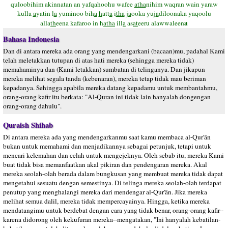
quloobihim akinnatan an yafqahoohu wafee
atha
nihim waqran wain yaraw
kulla
a
yatin l
a
yuminoo bih
a
h
att
a
i
tha
j
a
ooka yuj
a
diloonaka yaqoolu
a
alla
th
eena kafaroo in h
atha
ill
a
as
at
eeru alawwaleen
Bahasa Indonesia
Dan di antara mereka ada orang yang mendengarkani (bacaan)mu, padahal Kami
telah meletakkan tutupan di atas hati mereka (sehingga mereka tidak)
memahaminya dan (Kami letakkan) sumbatan di telinganya. Dan jikapun
mereka melihat segala tanda (kebenaran), mereka tetap tidak mau beriman
kepadanya. Sehingga apabila mereka datang kepadamu untuk membantahmu,
orang-orang kafir itu berkata: "Al-Quran ini tidak lain hanyalah dongengan
orang-orang dahulu".
Quraish Shihab
Di antara mereka ada yang mendengarkanmu saat kamu membaca al-Qur'ân
bukan untuk memahami dan menjadikannya sebagai petunjuk, tetapi untuk
mencari kelemahan dan celah untuk mengejeknya. Oleh sebab itu, mereka Kami
buat tidak bisa memanfaatkan akal pikiran dan pendengaran mereka. Akal
mereka seolah-olah berada dalam bungkusan yang membuat mereka tidak dapat
mengetahui sesuatu dengan semestinya. Di telinga mereka seolah-olah terdapat
penutup yang menghalangi mereka dari mendengar al-Qur'ân. Jika mereka
melihat semua dalil, mereka tidak mempercayainya. Hingga, ketika mereka
mendatangimu untuk berdebat dengan cara yang tidak benar, orang-orang kafir--
karena didorong oleh kekufuran mereka--mengatakan, "Ini hanyalah kebatilan-