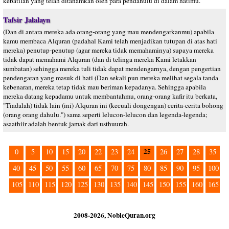
kebatilan yang telah ditanamkan oleh para pendahulu di dalam hatimu."
Tafsir Jalalayn
(Dan di antara mereka ada orang-orang yang mau mendengarkanmu) apabila
kamu membaca Alquran (padahal Kami telah menjadikan tutupan di atas hati
mereka) penutup-penutup (agar mereka tidak memahaminya) supaya mereka
tidak dapat memahami Alquran (dan di telinga mereka Kami letakkan
sumbatan) sehingga mereka tuli tidak dapat mendengarnya, dengan pengertian
pendengaran yang masuk di hati (Dan sekali pun mereka melihat segala tanda
kebenaran, mereka tetap tidak mau beriman kepadanya. Sehingga apabila
mereka datang kepadamu untuk membantahmu, orang-orang kafir itu berkata,
"Tiadalah) tidak lain (ini) Alquran ini (kecuali dongengan) cerita-cerita bohong
(orang orang dahulu.") sama seperti lelucon-lelucon dan legenda-legenda;
asaathiir adalah bentuk jamak dari usthuurah.
25
0
5
10
15
20
22
23
24
26
27
28
35
40
45
50
55
60
65
70
75
80
85
90
95
100
105
110
115
120
125
130
135
140
145
150
155
160
165
2008-2026, NobleQuran.org