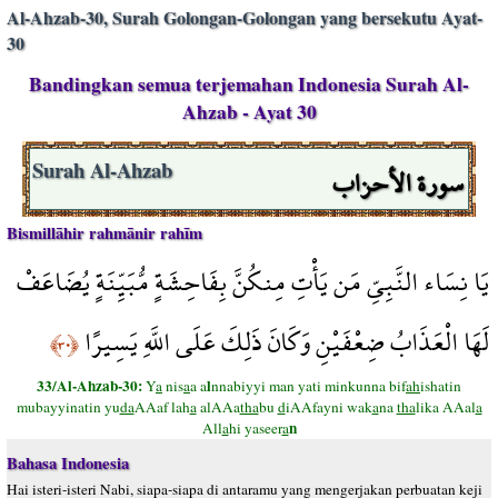
Al-Ahzab-30, Surah Golongan-Golongan yang bersekutu Ayat-
30
Bandingkan semua terjemahan Indonesia Surah Al-
Ahzab - Ayat 30
سورة الأحزاب
Surah Al-Ahzab
Bismillāhir rahmānir rahīm
يَا نِسَاء النَّبِيِّ مَن يَأْتِ مِنكُنَّ بِفَاحِشَةٍ مُّبَيِّنَةٍ يُضَاعَفْ
لَهَا الْعَذَابُ ضِعْفَيْنِ وَكَانَ ذَلِكَ عَلَى اللَّهِ يَسِيرًا
﴿٣٠﴾
33/Al-Ahzab-30:
l
Y
a
nis
a
a a
nnabiyyi man yati minkunna bif
ah
ishatin
mubayyinatin yu
da
AAaf lah
a
alAAa
tha
bu
d
iAAfayni wak
a
na
tha
lika AAal
a
n
All
a
hi yaseer
a
Bahasa Indonesia
Hai isteri-isteri Nabi, siapa-siapa di antaramu yang mengerjakan perbuatan keji