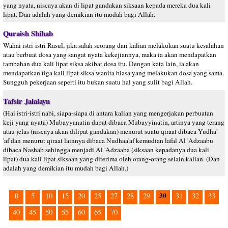
yang nyata, niscaya akan di lipat gandakan siksaan kepada mereka dua kali
lipat. Dan adalah yang demikian itu mudah bagi Allah.
Quraish Shihab
Wahai istri-istri Rasul, jika salah seorang dari kalian melakukan suatu kesalahan
atau berbuat dosa yang sangat nyata kekejiannya, maka ia akan mendapatkan
tambahan dua kali lipat siksa akibat dosa itu. Dengan kata lain, ia akan
mendapatkan tiga kali lipat siksa wanita biasa yang melakukan dosa yang sama.
Sungguh pekerjaan seperti itu bukan suatu hal yang sulit bagi Allah.
Tafsir Jalalayn
(Hai istri-istri nabi, siapa-siapa di antara kalian yang mengerjakan perbuatan
keji yang nyata) Mubayyanatin dapat dibaca Mubayyinatin, artinya yang terang
atau jelas (niscaya akan dilipat gandakan) menurut suatu qiraat dibaca Yudha'-
'af dan menurut qiraat lainnya dibaca Nudhaa'af kemudian lafal Al 'Adzaabu
dibaca Nashab sehingga menjadi Al 'Adzaaba (siksaan kepadanya dua kali
lipat) dua kali lipat siksaan yang diterima oleh orang-orang selain kalian. (Dan
adalah yang demikian itu mudah bagi Allah.)
30
0
5
10
15
20
25
27
28
29
31
32
33
40
45
50
55
60
65
70