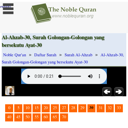
]
rubah
Al-Ahzab-30, Surah Golongan-Golongan yang
bersekutu Ayat-30
»
»
»
Noble Qur'an
Daftar Surah
Surah Al-Ahzab
Al-Ahzab-30,
Surah Golongan-Golongan yang bersekutu Ayat-30
30
0
5
10
15
20
25
27
28
29
31
32
33
40
45
50
55
60
65
70