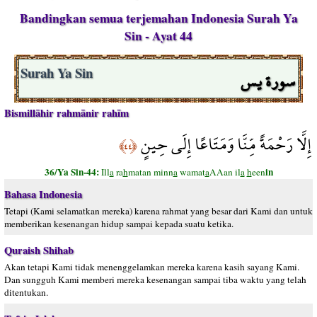
Bandingkan semua terjemahan Indonesia Surah Ya
Sin - Ayat 44
سورة يس
Surah Ya Sin
Bismillāhir rahmānir rahīm
إِلَّا رَحْمَةً مِّنَّا وَمَتَاعًا إِلَى حِينٍ
﴿٤٤﴾
36/Ya Sin-44:
in
Ill
a
ra
h
matan minn
a
wamat
a
AAan il
a
h
een
Bahasa Indonesia
Tetapi (Kami selamatkan mereka) karena rahmat yang besar dari Kami dan untuk
memberikan kesenangan hidup sampai kepada suatu ketika.
Quraish Shihab
Akan tetapi Kami tidak menenggelamkan mereka karena kasih sayang Kami.
Dan sungguh Kami memberi mereka kesenangan sampai tiba waktu yang telah
ditentukan.