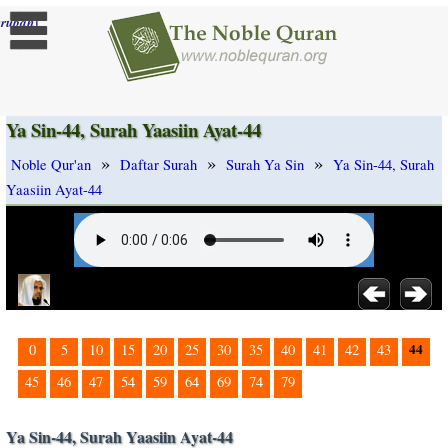
]
rubah
Ya Sin-44, Surah Yaasiin Ayat-44
»
»
»
Noble Qur'an
Daftar Surah
Surah Ya Sin
Ya Sin-44, Surah
Yaasiin Ayat-44
44
0
5
10
15
20
25
30
35
40
41
42
43
45
46
47
54
59
64
69
74
79
Ya Sin-44, Surah Yaasiin Ayat-44