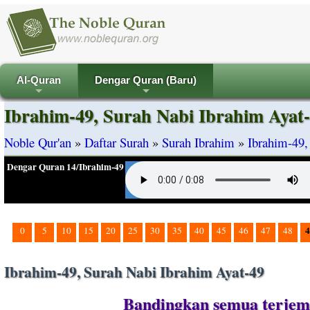
Al-Quran
Dengar Quran (Baru)
+
+
Ibrahim-49, Surah Nabi Ibrahim Ayat
Noble Qur'an
»
Daftar Surah
»
Surah Ibrahim
»
Ibrahim-49,
Dengar Quran 14/Ibrahim-49
4
0
5
10
15
20
25
30
35
40
45
46
47
48
Ibrahim-49, Surah Nabi Ibrahim Ayat-49
Bandingkan semua terjema