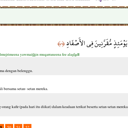
َوْمَئِذٍ مُّقَرَّنِينَ فِي الأَصْفَادِ
﴿٤٩﴾
i
lmujrimeena yawmai
th
in muqarraneena fee ala
s
f
a
d
sama dengan belenggu.
li bersama setan- setan mereka.
ng kafir (pada hari itu diikat) dalam keadaan terikat beserta setan-setan mereka
9
50
51
52