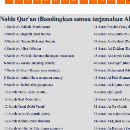
Noble Qur'an (Bandingkan semua terjemahan Al
1-Surah Al-Fatihah (Pembukaan)
41-Surah Fussilat (Yang d
2-Surah Al-Baqarah (Sapi Betina)
42-Surah Asy-Syura (Mu
3-Surah Ali 'Imran (Keluarga 'Imran)
43-Surah Az-Zukhruf (Per
4-Surah An-Nisa' (Wanita)
44-Surah Ad-Dukhan (Ka
5-Surah Al-Ma'idah (Jamuan (hidangan makanan))
45-Surah Al-Jasiyah (Yang
6-Surah Al-An'am (Binatang Ternak)
46-Surah Al-Ahqaf (Bukit-
7-Surah Al-A’raf (Tempat yang tertinggi)
47-Surah Muhammad (M
8-Surah Al-Anfal (Harta rampasan perang)
48-Surah Al-Fath (Kemen
9-Surah At-Taubah (Pengampunan)
49-Surah Al-Hujurat (Ka
10-Surah Yunus (Nabi Yunus)
50-Surah Qaf (Qaaf)
11-Surah Hud (Nabi Hud)
51-Surah Az-Zariyat (An
12-Surah Yusuf (Nabi Yusuf)
52-Surah At-Tur (Bukit)
13-Surah Ar-Ra’d (Guruh (petir))
53-Surah An-Najm (Binta
14-Surah Ibrahim (Nabi Ibrahim)
54-Surah Al-Qamar (Bula
15-Surah Al-Hijr (Al Hijr (nama gunung))
55-Surah Ar-Rahman (Ya