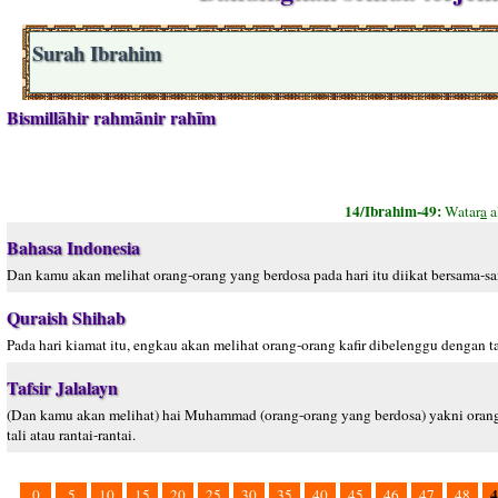
Surah Ibrahim
Bismillāhir rahmānir rahīm
14/Ibrahim-49:
Watar
a
a
Bahasa Indonesia
Dan kamu akan melihat orang-orang yang berdosa pada hari itu diikat bersama-
Quraish Shihab
Pada hari kiamat itu, engkau akan melihat orang-orang kafir dibelenggu dengan ta
Tafsir Jalalayn
(Dan kamu akan melihat) hai Muhammad (orang-orang yang berdosa) yakni orang-ora
tali atau rantai-rantai.
4
0
5
10
15
20
25
30
35
40
45
46
47
48