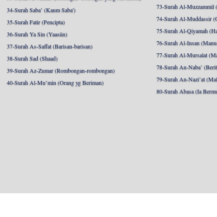
73-Surah Al-Muzzammil (
34-Surah Saba’ (Kaum Saba')
74-Surah Al-Muddassir (
35-Surah Fatir (Pencipta)
75-Surah Al-Qiyamah (Ha
36-Surah Ya Sin (Yaasiin)
76-Surah Al-Insan (Manu
37-Surah As-Saffat (Barisan-barisan)
77-Surah Al-Mursalat (Ma
38-Surah Sad (Shaad)
78-Surah An-Naba’ (Berit
39-Surah Az-Zumar (Rombongan-rombongan)
79-Surah An-Nazi’at (Mal
40-Surah Al-Mu’min (Orang yg Beriman)
80-Surah Abasa (Ia Berm