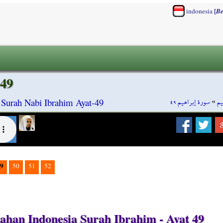
[
indonesia
Be
-49
سورة إبراهيم ٤٩
»
يم
 Surah Nabi Ibrahim Ayat-49
9
50
51
52
han Indonesia Surah Ibrahim - Ayat 49