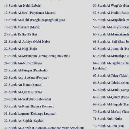
16-Surah An-Nahl (Lebah)
56-Surah Al-Waqi’ah (Har
17-Surah Al-Isra' (Perjalanan Malam)
57-Surah Al-Hadid (Besi)
18-Surah Al-Kahf (Penghuni-penghuni gua)
58-Surah Al-Mujadilah (W
19-Surah Maryam (Maria)
59-Surah Al-Hasyr (Pengu
20-Surah Ta Ha (Ta Ha)
60-Surah Al-Mumtahanah (
21-Surah Al-Anbiya (Nabi-Nabi)
61-Surah As-Saff (Satu ba
22-Surah Al-Hajj (Haji)
62-Surah Al-Jumu’ah (Har
23-Surah Al-Mu’minun (Orang-orang mukmin)
63-Surah Al-Munafiqun (
24-Surah An-Nur (Cahaya)
64-Surah At-Tagabun (Har
kesalahan)
25-Surah Al-Furqan (Pembeda)
65-Surah At-Talaq (Talak)
26-Surah Asy-Syu'ara' (Penyair)
66-Surah At-Tahrim (Me
27-Surah An-Naml (Semut)
67-Surah Al-Mulk (Keraj
28-Surah Al-Qasas (Cerita)
68-Surah Al-Qalam (Pena
29-Surah Al-'Ankabut (Laba-laba)
69-Surah Al-Haqqah (Hari
30-Surah Ar-Rum (Bangsa Romawi)
70-Surah Al-Ma’arij (Tem
31-Surah Luqman (Keluarga Luqman)
71-Surah Nuh (Nuh)
32-Surah As-Sajdah (Sajdah)
72-Surah Al-Jinn (Jin)
33-Surah Al-Ahzab (Golongan-Golongan yang bersekutu)