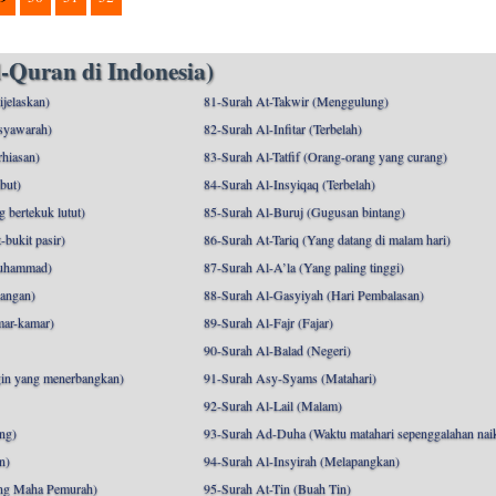
-Quran di Indonesia)
ijelaskan)
81-Surah At-Takwir (Menggulung)
syawarah)
82-Surah Al-Infitar (Terbelah)
hiasan)
83-Surah Al-Tatfif (Orang-orang yang curang)
but)
84-Surah Al-Insyiqaq (Terbelah)
 bertekuk lutut)
85-Surah Al-Buruj (Gugusan bintang)
bukit pasir)
86-Surah At-Tariq (Yang datang di malam hari)
uhammad)
87-Surah Al-A’la (Yang paling tinggi)
angan)
88-Surah Al-Gasyiyah (Hari Pembalasan)
mar-kamar)
89-Surah Al-Fajr (Fajar)
90-Surah Al-Balad (Negeri)
gin yang menerbangkan)
91-Surah Asy-Syams (Matahari)
92-Surah Al-Lail (Malam)
ng)
93-Surah Ad-Duha (Waktu matahari sepenggalahan nai
n)
94-Surah Al-Insyirah (Melapangkan)
ng Maha Pemurah)
95-Surah At-Tin (Buah Tin)