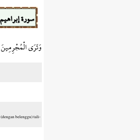
سورة إبراهيم
وَتَرَى الْمُجْرِمِينَ ي
 (dengan belenggu) tali-