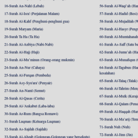
16-Surah An-Nahl (Lebah)
56-Surah Al-Waqi’ah (Har
17-Surah Al-Isra' (Perjalanan Malam)
57-Surah Al-Hadid (Besi)
18-Surah Al-Kahf (Penghuni-penghuni gua)
58-Surah Al-Mujadilah (W
19-Surah Maryam (Maria)
59-Surah Al-Hasyr (Pengu
20-Surah Ta Ha (Ta Ha)
60-Surah Al-Mumtahanah (
21-Surah Al-Anbiya (Nabi-Nabi)
61-Surah As-Saff (Satu ba
22-Surah Al-Hajj (Haji)
62-Surah Al-Jumu’ah (Har
23-Surah Al-Mu’minun (Orang-orang mukmin)
63-Surah Al-Munafiqun (
24-Surah An-Nur (Cahaya)
64-Surah At-Tagabun (Har
kesalahan)
25-Surah Al-Furqan (Pembeda)
65-Surah At-Talaq (Talak)
26-Surah Asy-Syu'ara' (Penyair)
66-Surah At-Tahrim (Me
27-Surah An-Naml (Semut)
67-Surah Al-Mulk (Keraj
28-Surah Al-Qasas (Cerita)
68-Surah Al-Qalam (Pena
29-Surah Al-'Ankabut (Laba-laba)
69-Surah Al-Haqqah (Hari
30-Surah Ar-Rum (Bangsa Romawi)
70-Surah Al-Ma’arij (Tem
31-Surah Luqman (Keluarga Luqman)
71-Surah Nuh (Nuh)
32-Surah As-Sajdah (Sajdah)
72-Surah Al-Jinn (Jin)
33-Surah Al-Ahzab (Golongan-Golongan yang bersekutu)