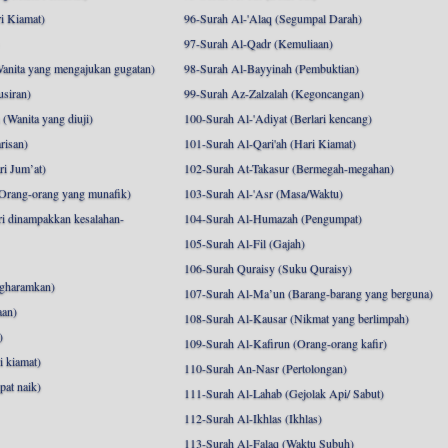
i Kiamat)
96-Surah Al-'Alaq (Segumpal Darah)
97-Surah Al-Qadr (Kemuliaan)
anita yang mengajukan gugatan)
98-Surah Al-Bayyinah (Pembuktian)
siran)
99-Surah Az-Zalzalah (Kegoncangan)
Wanita yang diuji)
100-Surah Al-'Adiyat (Berlari kencang)
risan)
101-Surah Al-Qari'ah (Hari Kiamat)
i Jum’at)
102-Surah At-Takasur (Bermegah-megahan)
Orang-orang yang munafik)
103-Surah Al-'Asr (Masa/Waktu)
i dinampakkan kesalahan-
104-Surah Al-Humazah (Pengumpat)
105-Surah Al-Fil (Gajah)
106-Surah Quraisy (Suku Quraisy)
ngharamkan)
107-Surah Al-Ma’un (Barang-barang yang berguna)
aan)
108-Surah Al-Kausar (Nikmat yang berlimpah)
)
109-Surah Al-Kafirun (Orang-orang kafir)
 kiamat)
110-Surah An-Nasr (Pertolongan)
pat naik)
111-Surah Al-Lahab (Gejolak Api/ Sabut)
112-Surah Al-Ikhlas (Ikhlas)
113-Surah Al-Falaq (Waktu Subuh)