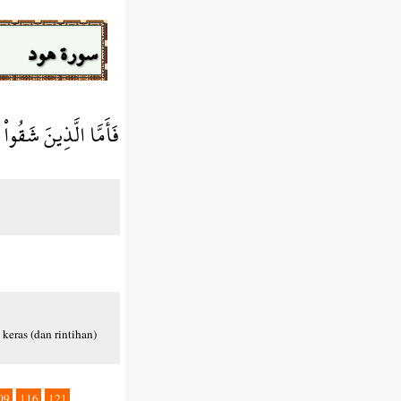
سورة هود
فَأَمَّا الَّذِينَ شَقُوا
keras (dan rintihan)
09
116
121