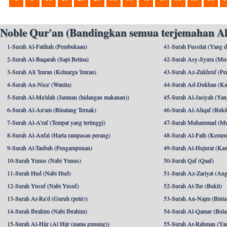
Noble Qur'an (Bandingkan semua terjemahan Al
1-Surah Al-Fatihah (Pembukaan)
41-Surah Fussilat (Yang d
2-Surah Al-Baqarah (Sapi Betina)
42-Surah Asy-Syura (Mu
3-Surah Ali 'Imran (Keluarga 'Imran)
43-Surah Az-Zukhruf (Per
4-Surah An-Nisa' (Wanita)
44-Surah Ad-Dukhan (Ka
5-Surah Al-Ma'idah (Jamuan (hidangan makanan))
45-Surah Al-Jasiyah (Yang
6-Surah Al-An'am (Binatang Ternak)
46-Surah Al-Ahqaf (Bukit-
7-Surah Al-A’raf (Tempat yang tertinggi)
47-Surah Muhammad (M
8-Surah Al-Anfal (Harta rampasan perang)
48-Surah Al-Fath (Kemen
9-Surah At-Taubah (Pengampunan)
49-Surah Al-Hujurat (Ka
10-Surah Yunus (Nabi Yunus)
50-Surah Qaf (Qaaf)
11-Surah Hud (Nabi Hud)
51-Surah Az-Zariyat (An
12-Surah Yusuf (Nabi Yusuf)
52-Surah At-Tur (Bukit)
13-Surah Ar-Ra’d (Guruh (petir))
53-Surah An-Najm (Binta
14-Surah Ibrahim (Nabi Ibrahim)
54-Surah Al-Qamar (Bula
15-Surah Al-Hijr (Al Hijr (nama gunung))
55-Surah Ar-Rahman (Ya