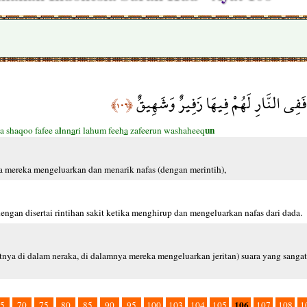
ْ فَفِي النَّارِ لَهُمْ فِيهَا زَفِيرٌ وَشَهِيقٌ
﴿١٠٦﴾
l
un
a shaqoo fafee a
nn
a
ri lahum feeh
a
zafeerun washaheeq
a mereka mengeluarkan dan menarik nafas (dengan merintih),
engan disertai rintihan sakit ketika menghirup dan mengeluarkan nafas dari dada.
ya di dalam neraka, di dalamnya mereka mengeluarkan jeritan) suara yang sangat 
106
5
70
75
80
85
90
95
100
103
104
105
107
108
1