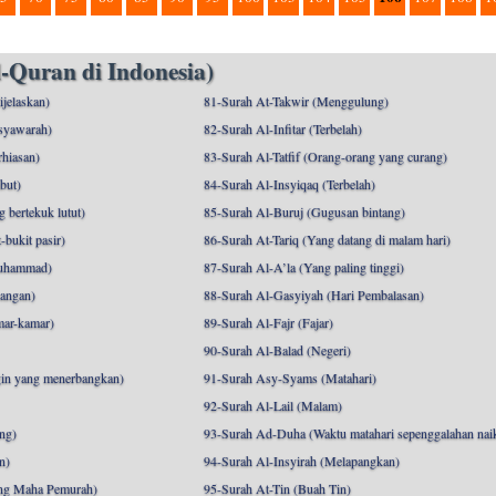
-Quran di Indonesia)
ijelaskan)
81-Surah At-Takwir (Menggulung)
syawarah)
82-Surah Al-Infitar (Terbelah)
hiasan)
83-Surah Al-Tatfif (Orang-orang yang curang)
but)
84-Surah Al-Insyiqaq (Terbelah)
 bertekuk lutut)
85-Surah Al-Buruj (Gugusan bintang)
bukit pasir)
86-Surah At-Tariq (Yang datang di malam hari)
uhammad)
87-Surah Al-A’la (Yang paling tinggi)
angan)
88-Surah Al-Gasyiyah (Hari Pembalasan)
mar-kamar)
89-Surah Al-Fajr (Fajar)
90-Surah Al-Balad (Negeri)
gin yang menerbangkan)
91-Surah Asy-Syams (Matahari)
92-Surah Al-Lail (Malam)
ng)
93-Surah Ad-Duha (Waktu matahari sepenggalahan nai
n)
94-Surah Al-Insyirah (Melapangkan)
ng Maha Pemurah)
95-Surah At-Tin (Buah Tin)