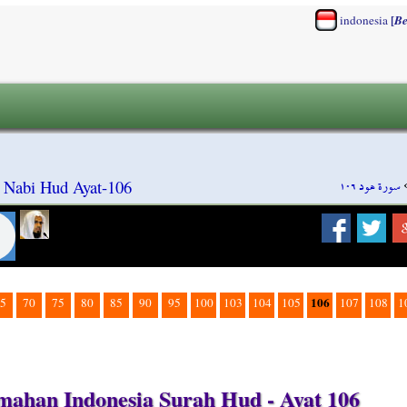
[
indonesia
Be
سورة هود ١٠٦
 Nabi Hud Ayat-106
106
5
70
75
80
85
90
95
100
103
104
105
107
108
1
mahan Indonesia Surah Hud - Ayat 106