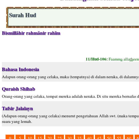
Surah Hud
Bismillāhir rahmānir rahīm
11/Hud-106:
Faamm
a
alla
th
een
Bahasa Indonesia
Adapun orang-orang yang celaka, maka (tempatnya) di dalam neraka, di dalamny
Quraish Shihab
Orang-orang yang celaka, tempat mereka adalah neraka. Di situ mereka bernafas d
Tafsir Jalalayn
(Adapun orang-orang yang celaka) menurut pengetahuan Allah swt. (maka tempatn
suara yang lemah.
0
5
10
15
20
25
30
35
40
45
50
55
60
6