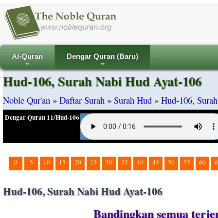
Al-Quran
Dengar Quran (Baru)
+
+
Hud-106, Surah Nabi Hud Ayat-106
Noble Qur'an
»
Daftar Surah
»
Surah Hud
»
Hud-106, Surah
Dengar Quran 11/Hud-106
0
5
10
15
20
25
30
35
40
45
50
55
60
6
Hud-106, Surah Nabi Hud Ayat-106
Bandingkan semua terje