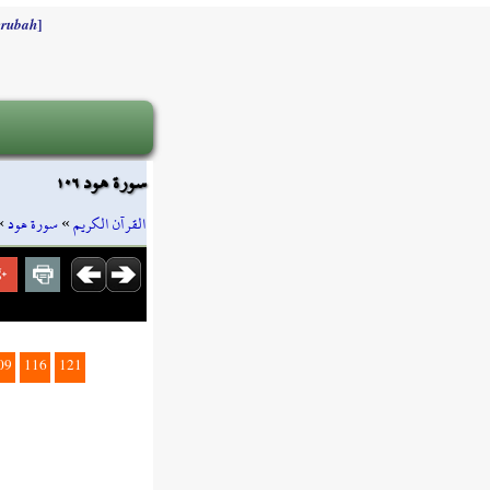
]
rubah
سورة هود ١٠٦
»
سورة هود
»
القرآن الكريم
09
116
121