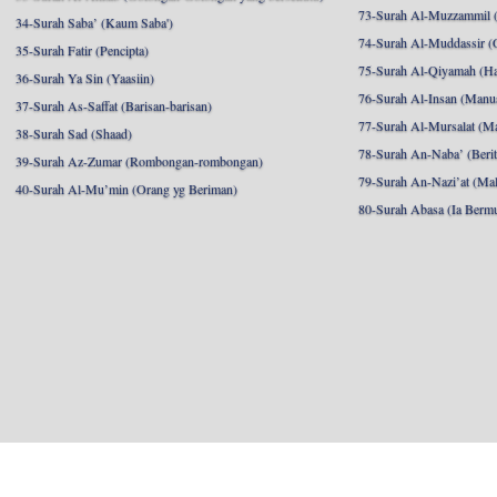
73-Surah Al-Muzzammil (
34-Surah Saba’ (Kaum Saba')
74-Surah Al-Muddassir (
35-Surah Fatir (Pencipta)
75-Surah Al-Qiyamah (Ha
36-Surah Ya Sin (Yaasiin)
76-Surah Al-Insan (Manu
37-Surah As-Saffat (Barisan-barisan)
77-Surah Al-Mursalat (Ma
38-Surah Sad (Shaad)
78-Surah An-Naba’ (Berit
39-Surah Az-Zumar (Rombongan-rombongan)
79-Surah An-Nazi’at (Mal
40-Surah Al-Mu’min (Orang yg Beriman)
80-Surah Abasa (Ia Berm