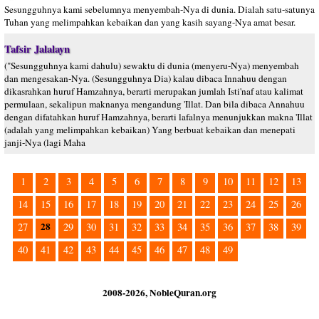
Sesungguhnya kami sebelumnya menyembah-Nya di dunia. Dialah satu-satunya
Tuhan yang melimpahkan kebaikan dan yang kasih sayang-Nya amat besar.
Tafsir Jalalayn
("Sesungguhnya kami dahulu) sewaktu di dunia (menyeru-Nya) menyembah
dan mengesakan-Nya. (Sesungguhnya Dia) kalau dibaca Innahuu dengan
dikasrahkan huruf Hamzahnya, berarti merupakan jumlah Isti'naf atau kalimat
permulaan, sekalipun maknanya mengandung 'Illat. Dan bila dibaca Annahuu
dengan difatahkan huruf Hamzahnya, berarti lafalnya menunjukkan makna 'Illat
(adalah yang melimpahkan kebaikan) Yang berbuat kebaikan dan menepati
janji-Nya (lagi Maha
1
2
3
4
5
6
7
8
9
10
11
12
13
14
15
16
17
18
19
20
21
22
23
24
25
26
28
27
29
30
31
32
33
34
35
36
37
38
39
40
41
42
43
44
45
46
47
48
49
2008-2026, NobleQuran.org