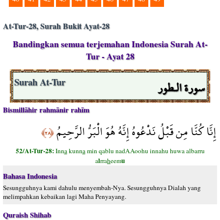
At-Tur-28, Surah Bukit Ayat-28
Bandingkan semua terjemahan Indonesia Surah At-
Tur - Ayat 28
سورة الـطور
Surah At-Tur
Bismillāhir rahmānir rahīm
إِنَّا كُنَّا مِن قَبْلُ نَدْعُوهُ إِنَّهُ هُوَ الْبَرُّ الرَّحِيمُ
﴿٢٨﴾
52/At-Tur-28:
Inn
a
kunn
a
min qablu nadAAoohu innahu huwa albarru
l
u
a
rra
h
eem
Bahasa Indonesia
Sesungguhnya kami dahulu menyembah-Nya. Sesungguhnya Dialah yang
melimpahkan kebaikan lagi Maha Penyayang.
Quraish Shihab