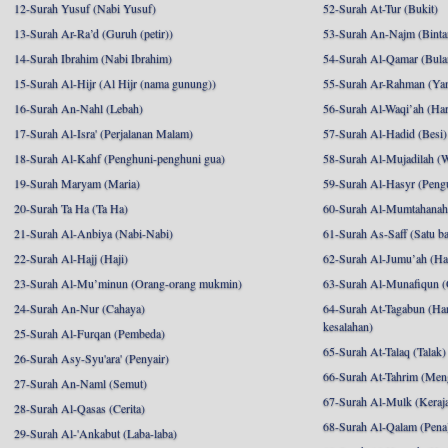
12-Surah Yusuf (Nabi Yusuf)
52-Surah At-Tur (Bukit)
13-Surah Ar-Ra’d (Guruh (petir))
53-Surah An-Najm (Binta
14-Surah Ibrahim (Nabi Ibrahim)
54-Surah Al-Qamar (Bula
15-Surah Al-Hijr (Al Hijr (nama gunung))
55-Surah Ar-Rahman (Ya
16-Surah An-Nahl (Lebah)
56-Surah Al-Waqi’ah (Har
17-Surah Al-Isra' (Perjalanan Malam)
57-Surah Al-Hadid (Besi)
18-Surah Al-Kahf (Penghuni-penghuni gua)
58-Surah Al-Mujadilah (W
19-Surah Maryam (Maria)
59-Surah Al-Hasyr (Pengu
20-Surah Ta Ha (Ta Ha)
60-Surah Al-Mumtahanah (
21-Surah Al-Anbiya (Nabi-Nabi)
61-Surah As-Saff (Satu ba
22-Surah Al-Hajj (Haji)
62-Surah Al-Jumu’ah (Har
23-Surah Al-Mu’minun (Orang-orang mukmin)
63-Surah Al-Munafiqun (
24-Surah An-Nur (Cahaya)
64-Surah At-Tagabun (Har
kesalahan)
25-Surah Al-Furqan (Pembeda)
65-Surah At-Talaq (Talak)
26-Surah Asy-Syu'ara' (Penyair)
66-Surah At-Tahrim (Me
27-Surah An-Naml (Semut)
67-Surah Al-Mulk (Keraj
28-Surah Al-Qasas (Cerita)
68-Surah Al-Qalam (Pena
29-Surah Al-'Ankabut (Laba-laba)