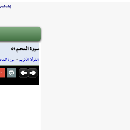
]
rubah
سورة الـنحـم ٤٩
سورة الـنحـ
»
القرآن الكريم