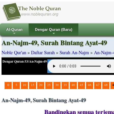
Al-Quran
Dengar Quran (Baru)
+
+
An-Najm-49, Surah Bintang Ayat-49
Noble Qur'an
»
Daftar Surah
»
Surah An-Najm
»
An-Najm-4
Dengar Quran 53/An-Najm-49
4
0
5
10
15
20
25
30
35
40
45
46
47
48
An-Najm-49, Surah Bintang Ayat-49
Bandingkan semua terjema