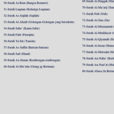
69-Surah Al-Haqqah (Hari
30-Surah Ar-Rum (Bangsa Romawi)
70-Surah Al-Ma’arij (Tem
31-Surah Luqman (Keluarga Luqman)
71-Surah Nuh (Nuh)
32-Surah As-Sajdah (Sajdah)
72-Surah Al-Jinn (Jin)
33-Surah Al-Ahzab (Golongan-Golongan yang bersekutu)
73-Surah Al-Muzzammil (
34-Surah Saba’ (Kaum Saba')
74-Surah Al-Muddassir (
35-Surah Fatir (Pencipta)
75-Surah Al-Qiyamah (Ha
36-Surah Ya Sin (Yaasiin)
76-Surah Al-Insan (Manu
37-Surah As-Saffat (Barisan-barisan)
77-Surah Al-Mursalat (Ma
38-Surah Sad (Shaad)
78-Surah An-Naba’ (Berit
39-Surah Az-Zumar (Rombongan-rombongan)
79-Surah An-Nazi’at (Mal
40-Surah Al-Mu’min (Orang yg Beriman)
80-Surah Abasa (Ia Berm