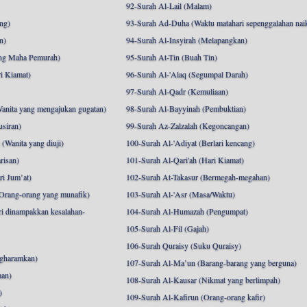
92-Surah Al-Lail (Malam)
ng)
93-Surah Ad-Duha (Waktu matahari sepenggalahan nai
n)
94-Surah Al-Insyirah (Melapangkan)
ng Maha Pemurah)
95-Surah At-Tin (Buah Tin)
i Kiamat)
96-Surah Al-'Alaq (Segumpal Darah)
97-Surah Al-Qadr (Kemuliaan)
anita yang mengajukan gugatan)
98-Surah Al-Bayyinah (Pembuktian)
siran)
99-Surah Az-Zalzalah (Kegoncangan)
Wanita yang diuji)
100-Surah Al-'Adiyat (Berlari kencang)
risan)
101-Surah Al-Qari'ah (Hari Kiamat)
i Jum’at)
102-Surah At-Takasur (Bermegah-megahan)
Orang-orang yang munafik)
103-Surah Al-'Asr (Masa/Waktu)
i dinampakkan kesalahan-
104-Surah Al-Humazah (Pengumpat)
105-Surah Al-Fil (Gajah)
106-Surah Quraisy (Suku Quraisy)
ngharamkan)
107-Surah Al-Ma’un (Barang-barang yang berguna)
aan)
108-Surah Al-Kausar (Nikmat yang berlimpah)
)
109-Surah Al-Kafirun (Orang-orang kafir)