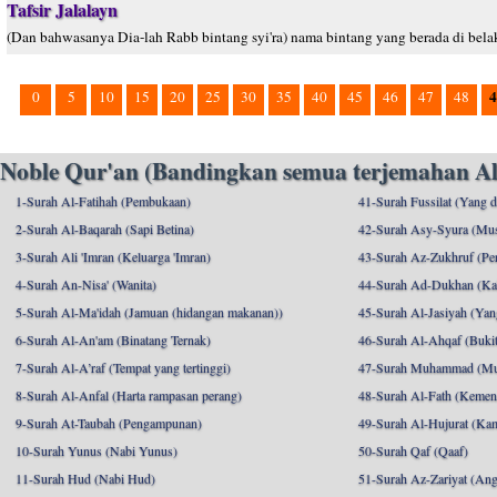
Tafsir Jalalayn
(Dan bahwasanya Dia-lah Rabb bintang syi'ra) nama bintang yang berada di bela
4
0
5
10
15
20
25
30
35
40
45
46
47
48
Noble Qur'an (Bandingkan semua terjemahan Al
1-Surah Al-Fatihah (Pembukaan)
41-Surah Fussilat (Yang d
2-Surah Al-Baqarah (Sapi Betina)
42-Surah Asy-Syura (Mu
3-Surah Ali 'Imran (Keluarga 'Imran)
43-Surah Az-Zukhruf (Per
4-Surah An-Nisa' (Wanita)
44-Surah Ad-Dukhan (Ka
5-Surah Al-Ma'idah (Jamuan (hidangan makanan))
45-Surah Al-Jasiyah (Yang
6-Surah Al-An'am (Binatang Ternak)
46-Surah Al-Ahqaf (Bukit-
7-Surah Al-A’raf (Tempat yang tertinggi)
47-Surah Muhammad (M
8-Surah Al-Anfal (Harta rampasan perang)
48-Surah Al-Fath (Kemen
9-Surah At-Taubah (Pengampunan)
49-Surah Al-Hujurat (Ka
10-Surah Yunus (Nabi Yunus)
50-Surah Qaf (Qaaf)
11-Surah Hud (Nabi Hud)
51-Surah Az-Zariyat (An