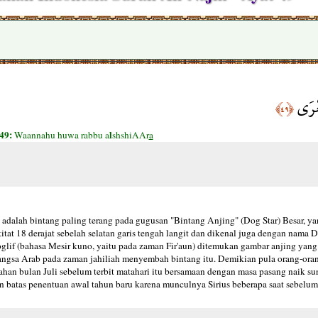
ِعْرَى
﴿٤٩﴾
49:
l
Waannahu huwa rabbu a
shshiAAr
a
ius adalah bintang paling terang pada gugusan "Bintang Anjing" (Dog Star) Besar, 
ekitat 18 derajat sebelah selatan garis tengah langit dan dikenal juga dengan nama 
roglif (bahasa Mesir kuno, yaitu pada zaman Fir'aun) ditemukan gambar anjing ya
 bangsa Arab pada zaman jahiliah menyembah bintang itu. Demikian pula orang-oran
ahan bulan Juli sebelum terbit matahari itu bersamaan dengan masa pasang naik su
an batas penentuan awal tahun baru karena munculnya Sirius beberapa saat sebelum