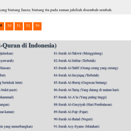
kang bintang Jauza; bintang itu pada zaman jahiliah disembah-sembah.
9
50
51
52
59
-Quran di Indonesia)
ijelaskan)
81-Surah At-Takwir (Menggulung)
syawarah)
82-Surah Al-Infitar (Terbelah)
hiasan)
83-Surah Al-Tatfif (Orang-orang yang curang)
but)
84-Surah Al-Insyiqaq (Terbelah)
 bertekuk lutut)
85-Surah Al-Buruj (Gugusan bintang)
bukit pasir)
86-Surah At-Tariq (Yang datang di malam hari)
uhammad)
87-Surah Al-A’la (Yang paling tinggi)
angan)
88-Surah Al-Gasyiyah (Hari Pembalasan)
mar-kamar)
89-Surah Al-Fajr (Fajar)
90-Surah Al-Balad (Negeri)
gin yang menerbangkan)
91-Surah Asy-Syams (Matahari)