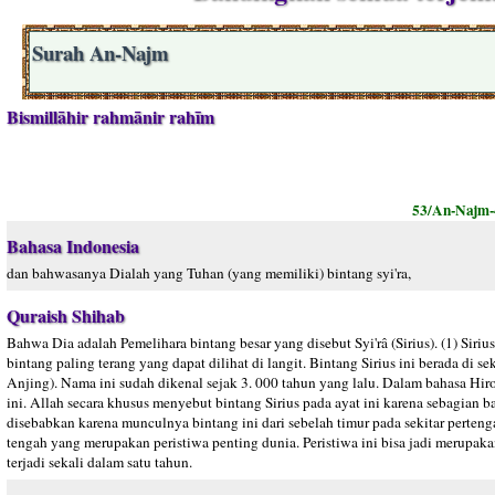
Surah An-Najm
Bismillāhir rahmānir rahīm
53/An-Najm-
Bahasa Indonesia
dan bahwasanya Dialah yang Tuhan (yang memiliki) bintang syi'ra,
Quraish Shihab
Bahwa Dia adalah Pemelihara bintang besar yang disebut Syi'râ (Sirius). (1) Sir
bintang paling terang yang dapat dilihat di langit. Bintang Sirius ini berada di s
Anjing). Nama ini sudah dikenal sejak 3. 000 tahun yang lalu. Dalam bahasa Hi
ini. Allah secara khusus menyebut bintang Sirius pada ayat ini karena sebagian
disebabkan karena munculnya bintang ini dari sebelah timur pada sekitar perteng
tengah yang merupakan peristiwa penting dunia. Peristiwa ini bisa jadi merupak
terjadi sekali dalam satu tahun.