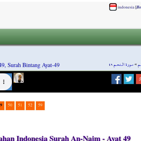
[
indonesia
Be
سورة الـنحـم ٤٩
»
م
9, Surah Bintang Ayat-49
9
50
51
52
59
han Indonesia Surah An-Najm - Ayat 49