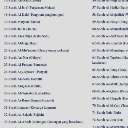
16-Surah An-Nahl (Lebah)
56-Surah Al-Waqi’ah (Har
17-Surah Al-Isra' (Perjalanan Malam)
57-Surah Al-Hadid (Besi)
18-Surah Al-Kahf (Penghuni-penghuni gua)
58-Surah Al-Mujadilah (W
19-Surah Maryam (Maria)
59-Surah Al-Hasyr (Pengu
20-Surah Ta Ha (Ta Ha)
60-Surah Al-Mumtahanah (
21-Surah Al-Anbiya (Nabi-Nabi)
61-Surah As-Saff (Satu ba
22-Surah Al-Hajj (Haji)
62-Surah Al-Jumu’ah (Har
23-Surah Al-Mu’minun (Orang-orang mukmin)
63-Surah Al-Munafiqun (
24-Surah An-Nur (Cahaya)
64-Surah At-Tagabun (Har
kesalahan)
25-Surah Al-Furqan (Pembeda)
65-Surah At-Talaq (Talak)
26-Surah Asy-Syu'ara' (Penyair)
66-Surah At-Tahrim (Me
27-Surah An-Naml (Semut)
67-Surah Al-Mulk (Keraj
28-Surah Al-Qasas (Cerita)
68-Surah Al-Qalam (Pena
29-Surah Al-'Ankabut (Laba-laba)
69-Surah Al-Haqqah (Hari
30-Surah Ar-Rum (Bangsa Romawi)
70-Surah Al-Ma’arij (Tem
31-Surah Luqman (Keluarga Luqman)
71-Surah Nuh (Nuh)
32-Surah As-Sajdah (Sajdah)
72-Surah Al-Jinn (Jin)
33-Surah Al-Ahzab (Golongan-Golongan yang bersekutu)
73-Surah Al-Muzzammil (