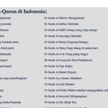
-Quran di Indonesia)
ijelaskan)
81-Surah At-Takwir (Menggulung)
syawarah)
82-Surah Al-Infitar (Terbelah)
hiasan)
83-Surah Al-Tatfif (Orang-orang yang curang)
but)
84-Surah Al-Insyiqaq (Terbelah)
 bertekuk lutut)
85-Surah Al-Buruj (Gugusan bintang)
bukit pasir)
86-Surah At-Tariq (Yang datang di malam hari)
uhammad)
87-Surah Al-A’la (Yang paling tinggi)
angan)
88-Surah Al-Gasyiyah (Hari Pembalasan)
mar-kamar)
89-Surah Al-Fajr (Fajar)
90-Surah Al-Balad (Negeri)
gin yang menerbangkan)
91-Surah Asy-Syams (Matahari)
92-Surah Al-Lail (Malam)
ng)
93-Surah Ad-Duha (Waktu matahari sepenggalahan nai
n)
94-Surah Al-Insyirah (Melapangkan)
ng Maha Pemurah)
95-Surah At-Tin (Buah Tin)