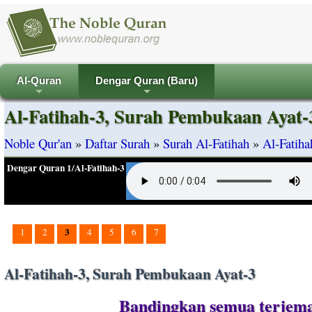
Al-Quran
Dengar Quran (Baru)
+
+
Al-Fatihah-3, Surah Pembukaan Ayat-
Noble Qur'an
»
Daftar Surah
»
Surah Al-Fatihah
»
Al-Fatih
Dengar Quran 1/Al-Fatihah-3
3
1
2
4
5
6
7
Al-Fatihah-3, Surah Pembukaan Ayat-3
Bandingkan semua terjemah