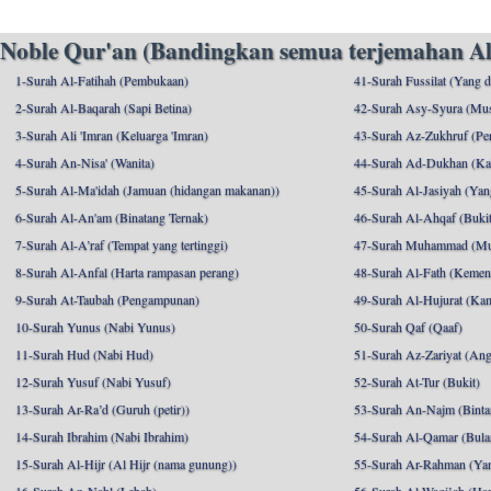
Noble Qur'an (Bandingkan semua terjemahan Al
1-Surah Al-Fatihah (Pembukaan)
41-Surah Fussilat (Yang d
2-Surah Al-Baqarah (Sapi Betina)
42-Surah Asy-Syura (Mu
3-Surah Ali 'Imran (Keluarga 'Imran)
43-Surah Az-Zukhruf (Per
4-Surah An-Nisa' (Wanita)
44-Surah Ad-Dukhan (Ka
5-Surah Al-Ma'idah (Jamuan (hidangan makanan))
45-Surah Al-Jasiyah (Yang
6-Surah Al-An'am (Binatang Ternak)
46-Surah Al-Ahqaf (Bukit-
7-Surah Al-A’raf (Tempat yang tertinggi)
47-Surah Muhammad (M
8-Surah Al-Anfal (Harta rampasan perang)
48-Surah Al-Fath (Kemen
9-Surah At-Taubah (Pengampunan)
49-Surah Al-Hujurat (Ka
10-Surah Yunus (Nabi Yunus)
50-Surah Qaf (Qaaf)
11-Surah Hud (Nabi Hud)
51-Surah Az-Zariyat (An
12-Surah Yusuf (Nabi Yusuf)
52-Surah At-Tur (Bukit)
13-Surah Ar-Ra’d (Guruh (petir))
53-Surah An-Najm (Binta
14-Surah Ibrahim (Nabi Ibrahim)
54-Surah Al-Qamar (Bula
15-Surah Al-Hijr (Al Hijr (nama gunung))
55-Surah Ar-Rahman (Ya