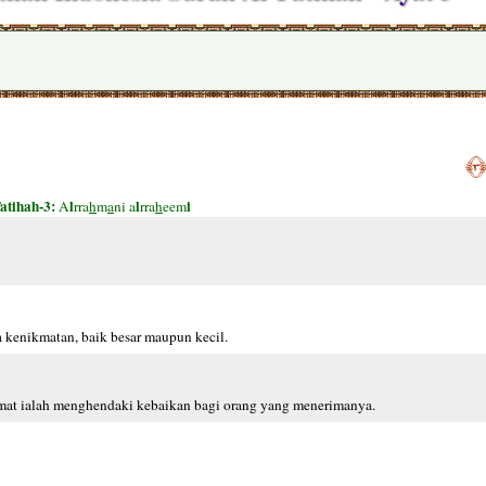
﴿٣
atihah-3:
l
l
i
A
rra
h
m
a
ni a
rra
h
eem
 kenikmatan, baik besar maupun kecil.
at ialah menghendaki kebaikan bagi orang yang menerimanya.