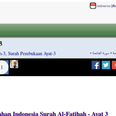
[
indonesia
Be
3
سورة الفاتحة ٣
»
حة
ah-3, Surah Pembukaan Ayat-3
an Indonesia Surah Al-Fatihah - Ayat 3