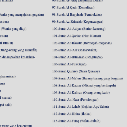
i Kiamat)
96-Surah Al-'Alaq (Segumpal Darah)
97-Surah Al-Qadr (Kemuliaan)
anita yang mengajukan gugatan)
98-Surah Al-Bayyinah (Pembuktian)
siran)
99-Surah Az-Zalzalah (Kegoncangan)
Wanita yang diuji)
100-Surah Al-'Adiyat (Berlari kencang)
risan)
101-Surah Al-Qari'ah (Hari Kiamat)
i Jum’at)
102-Surah At-Takasur (Bermegah-megahan)
Orang-orang yang munafik)
103-Surah Al-'Asr (Masa/Waktu)
i dinampakkan kesalahan-
104-Surah Al-Humazah (Pengumpat)
105-Surah Al-Fil (Gajah)
106-Surah Quraisy (Suku Quraisy)
ngharamkan)
107-Surah Al-Ma’un (Barang-barang yang berguna)
aan)
108-Surah Al-Kausar (Nikmat yang berlimpah)
)
109-Surah Al-Kafirun (Orang-orang kafir)
 kiamat)
110-Surah An-Nasr (Pertolongan)
pat naik)
111-Surah Al-Lahab (Gejolak Api/ Sabut)
112-Surah Al-Ikhlas (Ikhlas)
113-Surah Al-Falaq (Waktu Subuh)
Orang yang berselimut)