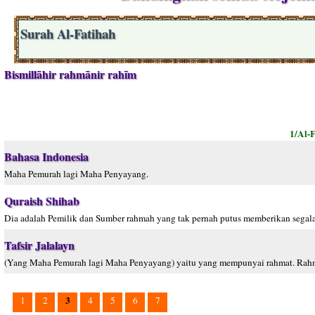
Surah Al-Fatihah
Bismillāhir rahmānir rahīm
1/Al-F
Bahasa Indonesia
Maha Pemurah lagi Maha Penyayang.
Quraish Shihab
Dia adalah Pemilik dan Sumber rahmah yang tak pernah putus memberikan segala
Tafsir Jalalayn
(Yang Maha Pemurah lagi Maha Penyayang) yaitu yang mempunyai rahmat. Rahm
3
1
2
4
5
6
7