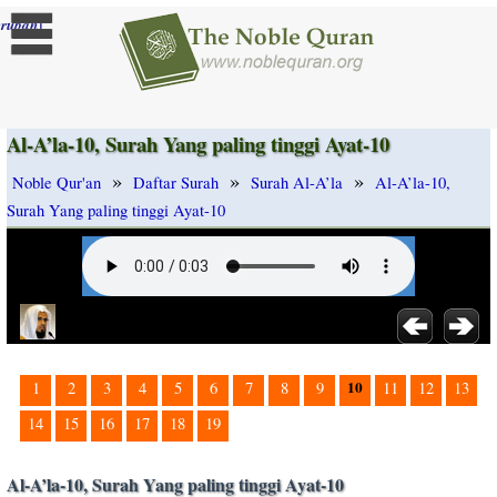
]
rubah
Al-A’la-10, Surah Yang paling tinggi Ayat-10
»
»
»
Noble Qur'an
Daftar Surah
Surah Al-A’la
Al-A’la-10,
Surah Yang paling tinggi Ayat-10
10
1
2
3
4
5
6
7
8
9
11
12
13
14
15
16
17
18
19
Al-A’la-10, Surah Yang paling tinggi Ayat-10