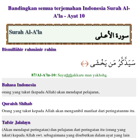
Bandingkan semua terjemahan Indonesia Surah Al-
A’la - Ayat 10
سورة الأعـلى
Surah Al-A’la
Bismillāhir rahmānir rahīm
سَيَذَّكَّرُ مَن يَخْشَى
﴿١٠﴾
87/Al-A’la-10:
Saya
thth
akkaru man yakhsh
a
Bahasa Indonesia
orang yang takut (kepada Allah) akan mendapat pelajaran,
Quraish Shihab
Orang yang takut kepada Allah akan mengambil manfaat dari peringatanmu itu.
Tafsir Jalalayn
(Akan mendapat peringatan) dan pelajaran dari peringatan itu (orang yang
takut) kepada Allah swt. sebagaimana yang disebutkan dalam ayat yang lain