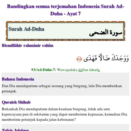
Bandingkan semua terjemahan Indonesia Surah Ad-
Duha - Ayat 7
سورة الضـحى
Surah Ad-Duha
Bismillāhir rahmānir rahīm
وَوَجَدَكَ ضَالًّا فَهَدَى
﴿٧﴾
93/Ad-Duha-7:
Wawajadaka
da
llan fahad
a
Bahasa Indonesia
Dan Dia mendapatimu sebagai seorang yang bingung, lalu Dia memberikan
petunjuk.
Quraish Shihab
Bukankah Dia mendapatimu dalam keadaan bingung, tidak ada satu
kepercayaan pun di sekitarmu yang dapat memberimu kepuasan, kemudian Dia
memberimu petunjuk kepada jalan kebenaran?
Tafsir Jalalayn