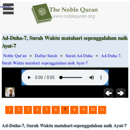
]
rubah
Ad-Duha-7, Surah Waktu matahari sepenggalahan naik
Ayat-7
»
»
»
Noble Qur'an
Daftar Surah
Surah Ad-Duha
Ad-Duha-7,
Surah Waktu matahari sepenggalahan naik Ayat-7
7
1
2
3
4
5
6
8
9
10
11
Ad-Duha-7, Surah Waktu matahari sepenggalahan naik Ayat-7